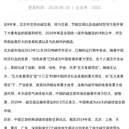
更新时间：2016-05-10 | 点击率：1501
近8年来，北京环交所在碳交易、排污交易、节能交易以及低碳转型等方面开展
了大量有益的探索和研究。2016年将是全国统一碳市场建设的冲刺之年，环交
所面临着巨大的发展机遇以及与此相伴的挑战。
北京碳市场自2013年11月28日鸣锣开市至今，已顺利运行两年有余。随着中国
经济社会的发展，“绿色发展”已经成为中国发展的重大理念。在十八届五中全会
上，系统论述了创新、协调、绿色、开放、共享“五大发展理念”。梅德文认
为，“五大发展理念”是“十三五”时期中国经济社会发展的重大理念，在“五大发展
理念”下，产业政策、政策扶持都会有重大改变，这都为碳市场的发展有重大促
进作用。作为温室气体排放大国，中国的碳交易市场也被看作潜力巨大。据预
测，2020年，碳交易总额有望达到3.5万亿美元，中国将成为zui大的碳排放交易
市场。
目前，中国正加快推进碳排放权交易试点。截至2014年底，北京、上海、天
津、重庆、广东、深圳和湖北7个碳排放交易试点均发布了地方碳交易管理办