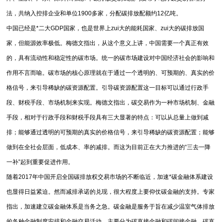
法，共纳入控排企业和单位1900多家，分配碳排放配额约12亿吨。
中国已经是*二大GDP国家，也是世界上zui大的能耗国家、zui大的碳排放国
家，但能源效率极低。梅德文指出，从这个意义上讲，中国需要一个真正有效
的，具有流动性和稳定性的碳市场。统一的碳市场建设对中国经济社会的影响和
作用不言而喻。碳市场的核心原理就在于通过一个透明的、可预期的、真实的价
格信号，来引导稀缺的碳资源配置。引导碳资源配置这一目标可以通过行政手
段、财税手段、市场机制来实现。梅德文指出，碳交易作为一种市场机制、金融
手段，相对于行政手段和财税手段具有三大显著的特点：可以从总量上做到减
排；能够通过透明的可预期的真实的价格信号，来引导稀缺的碳资源配置；能够
做到在全社会层面，低成本、率的减排。而这为目前正在大力推进的“三去一降
一补”起到重要促进作用。
随着2017年中国开启全国碳排放权交易市场的不断临近，加速*碳金融体系建设
也显得日益紧迫。然而减排承诺的兑现，很大程度上要仰仗碳金融的支持。专家
指出，加速建立碳金融体系是当务之急。碳金融是服务于旨在减少温室气体排放
的各种金融制度安排和金融交易活动，主要分为碳直接金融和碳间接金融。碳直