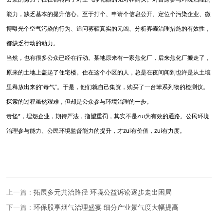
能力，缺乏基本的提升信心。至于打个、申请个信息公开、定位个污染企业、微
博曝光个空气污染的行为、追问雾霾真实的元凶、分析雾霾治理措施的有效性，
都缺乏行动的动力。
当然，也有很多公众已经在行动。某地原来有一家焦化厂，后来焦化厂搬走了，
原来的土地上盖起了住宅楼。住在这个小区的人，总是在夜间闻到也许是从土壤
里释放出来的“毒气”。于是，他们就自己集资，购买了一台苯系列物的检测仪。
探索的过程虽然艰难，但却是公众参与环境治理的一步。
责怪*，埋怨企业，期待严法，指望重罚，其实不是zui为有效的通路。公民环境
治理参与能力、公民环境监督能力的提升，才zui有价值，zui有力度。
上一篇：
拓展多元共治路径 环境公益诉讼逐步走出困局
下一篇：
环保股享烟气治理盛宴 细分产业景气度大幅提高