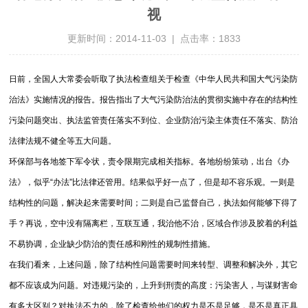
视
更新时间：2014-11-03 | 点击率：1833
日前，全国人大常委会听取了执法检查组关于检查《中华人民共和国大气污染防
治法》实施情况的报告。报告指出了大气污染防治法的贯彻实施中存在的结构性
污染问题突出、执法监管责任落实不到位、企业防治污染主体责任不落实、防治
法律法规不健全等五大问题。
环保部与各地签下军令状，责令限期完成相关指标。各地纷纷策动，出台《办
法》，似乎“办法”比法律还管用。结果似乎好一点了，但是却不容乐观。一则是
结构性的问题，解决起来需要时间；二则是自己监督自己，执法如何能够下得了
手？再说，空中没有隔离栏，互联互通，我治他不治，区域合作涉及胶着的利益
不易协调，企业缺少防治的责任感和刚性的规制性措施。
在我们看来，上述问题，除了结构性问题需要时间来转型、调整和解决外，其它
都不应该成为问题。对违规污染的，上升到刑责的高度：污染害人，与谋财害命
有多大区别？对执法不力的，除了检查给他们的权力是不是足够，是不是真正具