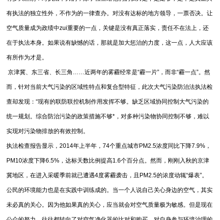
有执法的独立性外，不作为的一律查办。对没有达标的地方领导，一票否决。让
空气质量成为政绩中zui重要的一点，关键是没有真正落实，责任不在法上，还
在于执法本身。如果说有缺憾的话，那就是加大惩治的力度，这一点，人大应该
有所作为才是。
京津冀、东三省、长三角……近两年的雾霾经常是“霾一片”，而非“霾一点”。然
而，针对当前大气污染的区域性特点和复合型特征，此次大气污染防治法执法检
查却发现：“现有的联防联控机制作用发挥不够。缺乏区域协同控制大气污染的
统一规划。综合防治污染的政策措施不够*，对多种污染物协同控制不够，难以
实现对污染物排放的有效控制。
执法检查报告显示，2014年上半年，74个重点城市PM2.5浓度同比下降7.9%，
PM10浓度下降6.5%，达标天数比例提高1.6个百分点。然而，刚刚入秋的京津
冀地区，在进入采暖季前就已遭遇4度雾霾袭击，且PM2.5的浓度动辄“爆表”。
公民的环境能力也是在实践中训练成的。当一个人说自己关心身边的空气，其实
未必真的关心。因为他如果真的关心，应当就会对空气质量极为敏感。但是现在
公众的努力，往往都转向了对空气净化器的比对和购买。对自身参与环境治理的