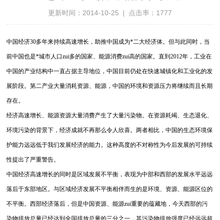
更新时间：2014-10-25 | 点击率：1777
中国经济
30
多年来持续高速增长，助推中国成为*二大经济体。但与此同时，当
前中国也是*城市人口zui多的国家、能源消费zui高的国家。直到
2012
年，工业在
中国的产业结构中一直占据主导地位，中国目前仍处在快速城镇化和工业化的发
展阶段。第二产业大量消耗资源、能源，中国的环境和资源压力将继续而且长期
存在。
经济高速增长、能源资源大量消费产生了大量污染物。在资源耗竭、生态退化、
环境污染的背景下，经济成就不再那么令人欣喜。两者相比，中国的生态环境保
护能力远远低于我们发展经济的能力。这种高度的不对称性为今后发展的可持续
性提出了严重警告。
中国经济高速增长的同时是区域发展不平衡，表现为中部和西部的发展水平远远
落后于东部地区。与区域经济发展不平衡相伴而生的是环境、资源、能源区位的
不平衡。西部经济落后，但是中国资源、能源zui重要的蕴藏地，今天西部的污
染物排放总量已经达到全国排放总量的三分之一，其污染物排放强度已经远远超