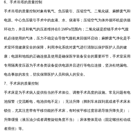
6、手术吊塔的质量控制
手术吊塔的质量控制对象有氧气、负压吸引、压缩空气、二氧化碳、麻醉废气和
电源。中心负压吸引手术中的血液、水、痰液等；压缩空气为体外循环机提供循
环动力，并且和氧气的压差维持在0.1MPa范围内；二氧化碳是腔镜手术中气腹
机必须使用的气体，压力不稳定会导致气腹机来回循环启动；麻醉废气净化是手
术室环境健康安全的保障，利用净化系统对废气进行清除以保护医护人员的健
康；电源和地线的正确连接及使用是确保医学装备安全的重要环节，手术室采用
专用隔离变压器为手术各类设备提供电源并且进行等电位连接，坚决杜绝漏电、
电击事故的发生，切实保障医护人员和病人的安全。
7、手术床的质量控制
手术床是为手术病人提供恰当的手术体位、调整手术高度的设施。常见问题有电
池报警（交流断电，电池供电不足）；无法升降（脚刹车未踩到底或者手术床未
锁住，尤其注意带有平移功能的手术床，有时候平移过度容易导致升降失灵）；
升降缓慢（液压油少或者调整旋钮角度不当）；床体整体晃动（固定螺丝松动或
者滑丝）等。