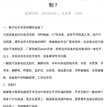
制？
发表时间：2024/4/16 | 点击率：1426
一、数字化手术室有哪些设备？
大型设备如DSA血管造影、MRI核磁、CT等设备，还有手术机器人等。由于行
业因素，通常这些大型设备的维护、维修都由专业厂家来把持，在设备信息方面
也处于保密状态，厂家很难完quan开放，想将这些设备的监控集成到一体化平
台上，目前还存在信息开放性、设备兼容性等问题。
一般医疗设备包括无影灯、麻醉吊塔、外科吊塔或腔镜吊塔、吊臂、吊臂屏、手
术床、麻醉机、呼吸机、监护仪、注射泵、液晶显示器、术野摄像机、全景摄像
机、设备集中控制触摸屏，工作站等等。
1、无影灯
能够最大限度地减弱手术活动中投射在手术区城的阴影，手术无影灯一般由单个
或多个灯头组成，系定在悬臂上，能做垂直或循环移动，悬臂通常连接在固定的
结合器上，并能围着它旋转。