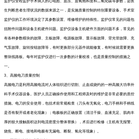
监护仪全程监护手术病人的心电图、血压、血氧饱和度和二氧化碳等参数，是医
生判断患者生理状况的数据来源之一，是实施质量控制的特别重要设备。手术室
监护仪的工作环境决定了其参数设置、维修维护的特殊性。监护仪常见的问题包
括附件问题和设备主机硬件问题。监护仪设备主机硬件方面的问题不多，常见的
有各种参数模块的故障、主板故障、电源板故障、显示板故障、背光管故障、充
气泵故障、旋转按钮故障等，有时更换部分元器件就能修复，有时候就需要更换
整块线路板。每年对监护仪进行一次参数的计量校准，也是质量控制的措施之
一。
3、高频电刀质量控制
高频电刀是利用高频电流对人体组织进行切割、止血或烧灼的一种高频大功率外
科手术仪器设备。医护人员正确操作使用和工程师及时的维护是非常必要的质控
措施。电刀的安全使用，包括术前常规检查（刀头有无氧化，电刀手柄和手柄线
是否有裂开或者老化现象）；电极板的正确放置（清洁干燥、血液充足、肌肉丰
厚的较大接触面积达到电流密度分整体替换），术后进行检修（主机有无报警、
烧焦、断电、接地和电极有无漏电、断裂、氧化等现象）。