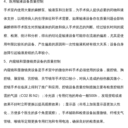
4、医用输液设备质量控制
手术室内使用大量的麻醉泵、输液泵和注射泵，为手术病人提供必要的药物和液
体支持，以维持病人的生理体征和手术需要。如果输液设备存在质量问题会影响
麻醉师和手术医生对所输液体的药效和病人手术状态的判断。经过较长时间的观
察、检测、统计和分析，得出的结论是输液设备可能存在流速的偏差，尤其是使
用年限比较长的设备。产生偏差的原因和一次性输液耗材有很大关系；设备自身
故障引起输液差错的几率较小。
5、内窥镜和显微镜类设备的质量控制
内窥镜和显微镜类设备是手术室中的微创外科手术必须使用的设备，腹腔镜、胸
腔镜、脑室镜、宫腔镜、关节镜等手术切口较小，对病人造成的创伤极其微小，
腔镜手术在临床上得到了推广和应用。腔镜设备质量控制措施主要有检查腔镜所
需的气源（CO2 和 N2）；冷光源（专用灯泡的寿命一般500h， 发现变暗或者
效果不好时立即更换以提高观察效果）；显示器（吊塔上加装显示器更加人性
化，方便多个医生的多个角度观察）。手术辅助和检查设备如显微镜、纤维支气
管镜、喉镜等定期更换专用灯泡和专用电池，确保良好的检查效果。