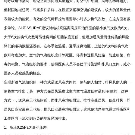
对呼吸道传染病，理论上讲房间通风量越大，对空气中细菌、病毒的稀释越好。
但我国地域辽阔，气候条件多样，在设置采暖和空调的建筑内，较大的通风量代
表着较大的能耗。有效的空气稀释控制需要每小时多少换气次数，在这方面有很
多争论。AL和ASHRAE建议肺结核病隔离病房和治疗室的最小换气次数为6次，
大于6次的换气次数可能使房间的细菌浓度更低，但增加通风量而使传染的风险
降低的准确数据还没有。在冬季较温暖、夏季凉爽地区，上述的6次/h的换气次
数可考虑加大。空气的气流组织应排除死区、停滞和送排风短路，防止细菌、病
毒的积聚。气流组织的要求，使得医务人员不会处于传染源和排风口之间，减小
医务人员被感染的机会。
实现所述气流组织的一种方式是送风在房间的一侧与病人相对，排风从病人的一
侧将空气排出：另一种方式在送风温度比室内空气温度低时是zui有效的，这种
方式下，送风在天花板附近，而排风在地板附近。推荐高处送风、低处排风，即
送风口应安装在天花板，排风口安装在地板附近，这就使洁净空气通过呼吸区和
工作区向下流动到污染的地板区域排出。
1、负压0.25Pa为最小压差