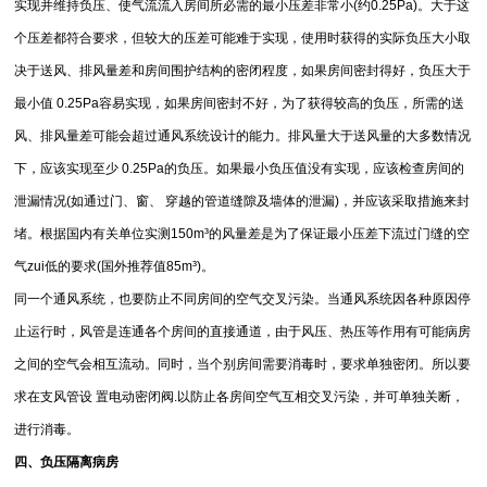
实现并维持负压、使气流流入房间所必需的最小压差非常小(约0.25Pa)。大于这
个压差都符合要求，但较大的压差可能难于实现，使用时获得的实际负压大小取
决于送风、排风量差和房间围护结构的密闭程度，如果房间密封得好，负压大于
最小值 0.25Pa容易实现，如果房间密封不好，为了获得较高的负压，所需的送
风、排风量差可能会超过通风系统设计的能力。排风量大于送风量的大多数情况
下，应该实现至少 0.25Pa的负压。如果最小负压值没有实现，应该检查房间的
泄漏情况(如通过门、窗、 穿越的管道缝隙及墙体的泄漏)，并应该采取措施来封
堵。根据国内有关单位实测150m³的风量差是为了保证最小压差下流过门缝的空
气zui低的要求(国外推荐值85m³)。
同一个通风系统，也要防止不同房间的空气交叉污染。当通风系统因各种原因停
止运行时，风管是连通各个房间的直接通道，由于风压、热压等作用有可能病房
之间的空气会相互流动。同时，当个别房间需要消毒时，要求单独密闭。所以要
求在支风管设 置电动密闭阀.以防止各房间空气互相交叉污染，并可单独关断，
进行消毒。
四、负压隔离病房