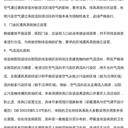
空气通过通风管道对较清洁区域空气的影响，要求送风、排风系统分区设置，杜
绝污染空气通过系统流到清洁区的可能本条为强制性条文，必须严格执行。
3、门诊区通风系统独立设置
根据建筑平面设置，医院门诊、总诊部入口处设有接诊或筛查，对不同传染病患
者进行分流。为有效控制传染病的扩散，要求此区域通风系统独立设置。
4、气流流向原则
传染病医院或综合医院的传染病区应特别注意建筑物内的气流流向，即应严格保
证医院的压力梯度，使清洁区空气流向半污染区再流向污染区，绝不允许气流倒
流。全面通风系统经设计和平衡应该使空气从较少污染的区域（较为洁净区域)
流向较多污染区域（较不洁净区域)。例如，空气流向应从走廊流入病房，以防
止污染物传播到其他区域。本条强调排风口应该远离进风口并避开人员活动区，
防止进、排风口设置过近。具体可参照现行国家标准《采暖通风与空气调节设计
规范》GB 50019第5.3.4节执行。传统的卫生间排风系统大多数采用共用竖井排
出屋面。但在传染病医院，其科室一般都是分层分布的，呼吸道传染病房的卫生
间的排风有可能通过共用竖井流入别的层的病房卫生间，造成交叉污染。应分病