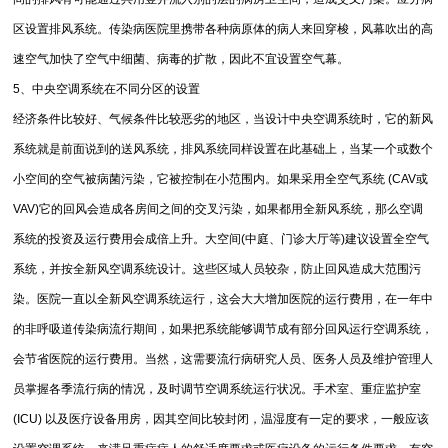
区设置排风系统。传染病医院里携带各种病原体的病人来回穿梭，风幕吹出的高
速空气加快了空气中细菌、病毒的扩散，因此不宜设置空气幕。
5、中央空调系统在不同分区的设置
经济条件比较好、气候条件比较恶劣的地区，当设计中央空调系统时，它的新风
系统就是前面说到的送风系统，排风系统同样设置在此基础上，当某一个或数个
小空间的空气被病菌污染，它被控制在小范围内。如果采用全空气系统 (CAV或
VAV)它的回风会造成各房间之间的交叉污染，如果都用全新风系统，那么空调
系统的投资及运行费用会成倍上升。大空间(中庭、门诊大厅等)建议设置全空气
系统，并按全新风空调系统设计。这些区域人员较杂，防止回风造成大范围污
染。医院一直以全新风空调系统运行，这会大大增加医院的运行费用，在一年中
的非呼吸道传染病流行期间，如果把系统能够调节成有部分回风运行空调系统，
会节省医院的运行费用。当然，这需要流行病研究人员、医务人员及维护管理人
员掌握各季流行病的情况，及时调节空调系统运行状况。手术室、重症监护室
(ICU) 以及医疗设备用房，因其空间比较封闭，温湿度有一定的要求，一般应该