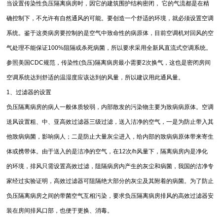
当设置传染性负压隔离病房时，因它的建筑围护结构密闭， 它的气流都是在精
确控制下，不允许有自然通风的可能。要创造一个舒适的环境，就必须设置空调
系统。鉴于这类病房要控制的是空气中致命性的病原体，目前空调机对回风的空
气处理不能保证100%阻隔或杀死病菌，所以要求采用全新风直流式空调系统。
参照美国CDC规范，传染性(负压)隔离病房最小需要2次换气，这也是密闭房间
空调系统达到舒适的温湿度应该达到的风量，所以建议用此通风量。
1、过滤器的设置
负压隔离病房的病人一般体质较弱，内部散发的污染物主要为致病病原体。空调
送风设置粗、中、亚高效过滤器三级过滤，送入洁净的空气，一是为防止带入其
他致病病菌，影响病人；二是防止大量灰尘进入，给内部的致病病原体带来寄生
体或携带体。由于送入的是洁净的空气，在12次/h风量下，隔离病房内是净化
的环境，排风只需设置高效过滤，阻隔病房内产生的灰尘和病菌，我国的洁净专
家经过实验证明，高效过滤器可阻隔绝大部分的灰尘及其附着的病菌。为了防止
负压隔离病房之间的带菌空气互相污染，要求负压隔离病房排风的高效过滤器安
装在房间排风口部，也便于更换、消毒。