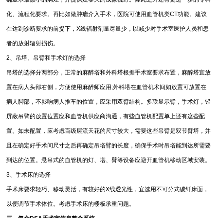
化、流程化要求。再比如做肿瘤介入手术，医院可使用血管机类CT功能。建议
在达到诊断要求的前提下，X线辐射剂量尽量少，以减少对手术室医护人员和患
者的放射辐射损伤。
2、吊塔、吊臂和手术灯的选择
吊塔的选择分两部分，正常的麻醉塔和外科塔根据手术室要求布置，麻醉塔宜放
置在病人头部右侧，方便使用麻醉师应用;外科塔在血管机术间如放置可放置在
病人脚部，不影响病人推车的位置，应采用双臂结构。多联显示臂，手术灯，铅
屏蔽吊臂的放置位置应和血管机供应商沟通，有些血管机配置单上还有这些配
置。如未配置，应考虑百级层流天花的尺寸较大，需要这些吊臂是双节臂塔，并
且在确定好手术间尺寸之后再确定吊塔臂的长度，确保手术时吊塔能到达所需要
到达的位置。悬吊式的血管机的灯、塔、臂等设备应避开血管机移动区域安装。
3、手术床的选择
手术床要求轻巧、移动灵活，有较好的X线透光性，宜选用不可分式碳纤床面，
以便调节手术体位。考虑手术床的楼板承重问题。