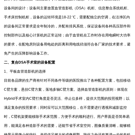
设备间的设计：设备间主要放置血管造影机（DSA）机柜、信息整合系统机柜、
手术床控制机柜，设备的运转环境是18-22 ℃，需要配独立的空调，在洁净区内
的设备间正常要求是全年制冷的，并配有排风系统，保证设备间各种高压部件和
控制部件以及核心计算机的正常运转；由于血管机在工作时存在用电瞬时大功率
的要求，在配电房到设备用电处的距离和用电线径须符合各厂家的技术要求，避
免产生的压降影响设备工作。
二、复合DSA手术室的设备配置
1、平板血管造影机的选择
目前各
品牌
的生产商有针对不同条件等级的医院推出了各种配置方案，包括移动
C臂方案，悬挂C臂方案，落地多轴C臂方案。选择血管造影机的原则：体现在
Hybrid手术室内C臂打角度是否灵活、停止位多样，提供大范围的投照视野；以
满足复杂的投照要求；同时应可以大范围移位，在不需要进行透视和减影监控
时，C臂机架要能移除手术床范围，方便手术的顺利进行。用户界面是否简单易
用，能满足各种造影手术的需要，还能节省手术室空间，图像质量清晰，能够精
确显示最微小的病灶，并提供足够大的成像视野。除此之外还有更进一步的专科