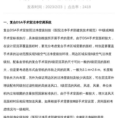
发表时间：2023/2/23 | 点击率：2418
一、复合DSA手术室洁净空调系统
复合DSA手术室按照洁净度级别按《医院洁净手术部建筑技术规范》中I级或Ⅲ级
手术室标准执行，具体级别根据所开展手术的需求。由于DSA手术室面积较大，
在设计层流罩覆盖面积时，要充分考虑复合手术区域需要的面积，特别是要覆盖
手术床的运动范围实现5级空气洁净度级别环境，周边区域实现6级空气洁净度
级别。配备血管机的复合手术室的Ⅰ级层流罩的尺寸可比一般的Ⅰ级层流的面积
大，但是要考虑悬吊式血管机的吊轨之间的距离，一般为3.1 m×2.6 m。
长度顺
导轨长方向布置，另外为保证周边区的洁净度级别及较少涡流区，可在层流罩外
增设配有同级别过滤性能的高效送风口。Ⅰ级层流的风机、风道、风量、单位体
积内尘埃细菌的含量按照国家标准执行。由于手术室面积一般较大，增大送风天
花面积时应相应增加送风量。如果根据手术需要按Ⅲ级手术室设置，房间面积考
虑情况与一级相同。
操作间净化级别按《医院洁净手术部建筑技术规范》中Ⅲ级洁净辅助用房。