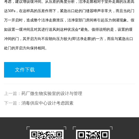
考虑，建议增设缓冲间。从压差的角度分析，洁净走廓相对于室外走廊的压差高
达50Pa，在这样高的压差作用下，紧急出口处的门缝嚣啼声非常大，而且当此门
万一开启时，造成整个洁净走廓泄压，洁净室部门房间将引起压力倒灌现象。假
如设置一缓冲间且对其进行送风则这种状况会*避免。值得说明的是，设置的缓
冲间的门，其开启方向不应朝向压力较大(即洁净走廓)的一方，而应与紧急出口
处门的开启方向保持相同。
文件下载
上一篇：
药厂微生物实验室的设计与管理
下一篇：
消毒供应中心设计考虑因素