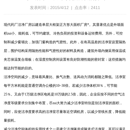
发表时间：2015/4/12 | 点击率：2411
现代药厂洁净厂房以建造单层大框架正方形大面积厂房*。其显著优点是外墙面
积zui小、能耗低，可节约建筑、冷热负荷的投资和设备运转费用。另外，可控
制和减少窗墙比，加强门窗构造的气密性。此外，在有高温差的洁净室设置隔热
层，围护结构采用隔热性能和气密性好的材料及构造，建筑外墙内侧采用保温或
夹芯保温复合墙板；在湿度控制房间设置有良好防潮性能的密封室：这些措施均
能达到节能的目的。
洁净空间的减少，意味着风量比、换气次数、送风动力消耗都随之降低。洁净室
每平方米耗能是普通空调办公楼的10~30倍。若减少洁净体积30％，可节能
25％。又由于1万级洁净区电耗是10万级的2.5倍，因此，企业应按不同的空气洁
净度等级要求分别集中布置，尽zui大努力减少洁净室特别是别洁净室的面积，
同时，应使洁净度要求高的洁净室尽量靠近空调机房，以减少管线长度，降低能
量损耗。
减少洁净空间体积的实用技术之一是建立洁净隧道或隧道式洁净室，其可以满足