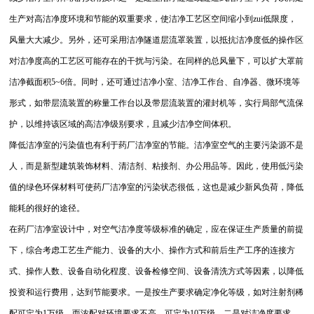
生产对高洁净度环境和节能的双重要求，使洁净工艺区空间缩小到zui低限度，
风量大大减少。另外，还可采用洁净隧道层流罩装置，以抵抗洁净度低的操作区
对洁净度高的工艺区可能存在的干扰与污染。在同样的总风量下，可以扩大罩前
洁净截面积5~6倍。同时，还可通过洁净小室、洁净工作台、自净器、微环境等
形式，如带层流装置的称量工作台以及带层流装置的灌封机等，实行局部气流保
护，以维持该区域的高洁净级别要求，且减少洁净空间体积。
降低洁净室的污染值也有利于药厂洁净室的节能。洁净室空气的主要污染源不是
人，而是新型建筑装饰材料、清洁剂、粘接剂、办公用品等。因此，使用低污染
值的绿色环保材料可使药厂洁净室的污染状态很低，这也是减少新风负荷，降低
能耗的很好的途径。
在药厂洁净室设计中，对空气洁净度等级标准的确定，应在保证生产质量的前提
下，综合考虑工艺生产能力、设备的大小、操作方式和前后生产工序的连接方
式、操作人数、设备自动化程度、设备检修空间、设备清洗方式等因素，以降低
投资和运行费用，达到节能要求。一是按生产要求确定净化等级，如对注射剂稀
配可定为1万级，而浓配对环境要求不高，可定为10万级。二是对洁净度要求