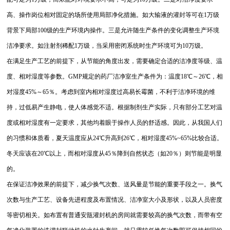
高、操作岗位相对固定的场所使用局部净化措施。如大输液的灌封等可在1万级
背景下局部100级的生产环境内操作。三是允许随生产条件的变化调整生产环境
洁净要求。如注射剂稀配1万级，当采用密闭系统时生产环境可为10万级。
在满足生产工艺的前提下，从节能的角度出发，需要确定合适的洁净度等级、温
度、相对湿度等参数。GMP规定的药厂洁净室生产条件为：温度18℃～26℃，相
对湿度45%～65％。考虑到室内相对湿度过高易长霉菌，不利于洁净环境的维
持，过低易产生静电，使人体感觉不适。根据制剂生产实际，只有部分工艺对温
度或相对湿度有一定要求，其他均着眼于操作人员的舒适感。因此，从我国人们
的习惯和体质看，夏天温度应从24℃升高到26℃，相对湿度45%~65%比较合适。
冬天应该在20℃以上，而相对湿度从45％降到自然状态（如20％）则节能是明显
的。
在保证洁净效果的前提下，减少换气次数、送风量是节能的重要手段之一。换气
次数与生产工艺、设备先进程度及布置情况、洁净室大小及形状，以及人员密度
等密切相关。如布置有普通安瓿灌封机的房间就需要较高的换气次数，而带有空