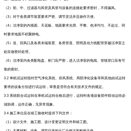
（2）初、中、过滤器与风管及风管与设备的连接处要求密封，不得漏风。
（3）对于各类调节装置要求严密、调节灵活并且操作方便。
（4）洁净室的内墙面、天花板、地面要求光滑、平整、色泽均匀、不起尘、同
时要求地面不积聚静电。
（5）送、回风口及各类末端装置、各类管道、照明及动力线配管穿越洁净室之
处应做密封处理。
（6）洁净室内各类配电盘、柜门应严密，进入洁净室的电线、管线管口应有可
靠的密封。
3.2 单机试运转指对空气净化系统、排风系统、局部净化设备等和其他由试运转
要求的设备分别进行试运转，审查是否符合有关技术文件的规定。
3.3 系统联合试运转在单机试运转合格后进行，运转时各项设备部件联动运转必
须协调，运作正确，无异常现象。
3.4 施工单位应在竣工验收时提供下列文件：
（1）设计文件、施工图、设计变更证明文件和竣工图。
（2）主要材料、设备、调节仪表的出厂合格证和检验文件。