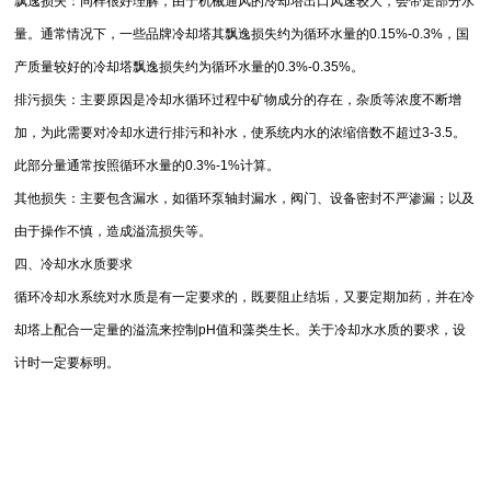
飘逸损失：同样很好理解，由于机械通风的冷却塔出口风速较大，会带走部分水
量。通常情况下，一些品牌冷却塔其飘逸损失约为循环水量的0.15%-0.3%，国
产质量较好的冷却塔飘逸损失约为循环水量的0.3%-0.35%。
排污损失：主要原因是冷却水循环过程中矿物成分的存在，杂质等浓度不断增
加，为此需要对冷却水进行排污和补水，使系统内水的浓缩倍数不超过3-3.5。
此部分量通常按照循环水量的0.3%-1%计算。
其他损失：主要包含漏水，如循环泵轴封漏水，阀门、设备密封不严渗漏；以及
由于操作不慎，造成溢流损失等。
四、冷却水水质要求
循环冷却水系统对水质是有一定要求的，既要阻止结垢，又要定期加药，并在冷
却塔上配合一定量的溢流来控制pH值和藻类生长。关于冷却水水质的要求，设
计时一定要标明。