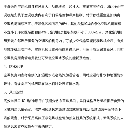
于舒适性空调机组具有风量大、功能段多、尺寸大、重量重等特点，因此净化空
调机组安装于空调机房内有利于日常维修和噪声控制。对于移植重症监护病房，
空调机房面积不宜小于净化区域面积的6%，其他类型ICU的净化空调机房面积
不宜小于净化区域面积的4%，空调机房楼板荷载不小于300kg/㎡。净化空调机
组安装在邻近所服务的空调区的机房内，可减少空气输送能耗和风机全压、有效
地减少机组噪声等。空调机房设置外墙或者进风井，可便于就近采集新风，同时
空调机房距离管道井较短可降低空调水系统的能耗及造价。
4、防水处理
空调机房内应考虑接入加湿用水或者蒸汽加湿管道，同时应进行排水和地面防水
设计。有设备层的机房应在防水百叶处设置排水沟。
5、风口选型
高效送风口-ICU洁净用房在顶棚分散布置送风口，风口规格及数量根据所负责的
区域的送风量确定。洁净用房送风末级过滤器或装置的zui低过滤效率应符合下
表的规定。对于采用高静压净化风机盘管加独立新风的系统形式，新风系统的末
端送风装置亦应符合下表的规定。