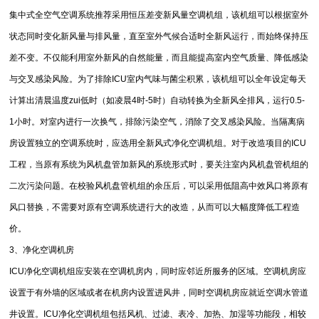
集中式全空气空调系统推荐采用恒压差变新风量空调机组，该机组可以根据室外
状态同时变化新风量与排风量，直至室外气候合适时全新风运行，而始终保持压
差不变。不仅能利用室外新风的自然能量，而且能提高室内空气质量、降低感染
与交叉感染风险。为了排除ICU室内气味与菌尘积累，该机组可以全年设定每天
计算出清晨温度zui低时（如凌晨4时-5时）自动转换为全新风全排风，运行0.5-
1小时。对室内进行一次
换气，排除污染空气，消除了交叉感染风险。当隔离病
房设置独立的空调系统时，应选用全新风式净化空调机组。对于改造项目的ICU
工程，当原有系统为风机盘管加新风的系统形式时，要关注室内风机盘管机组的
二次污染问题。在校验风机盘管机组的余压后，可以采用低阻高中效风口将原有
风口替换，不需要对原有空调系统进行大的改造，从而可以大幅度降低工程造
价。
3、净化空调机房
ICU净化空调机组应安装在空调机房内，同时应邻近所服务的区域。空调机房应
设置于有外墙的区域或者在机房内设置进风井，同时空调机房应就近空调水管道
井设置。ICU净化空调机组包括风机、过滤、表冷、加热、加湿等功能段，相较