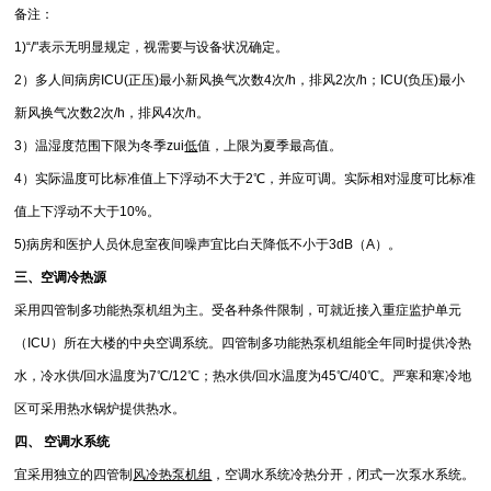
备注：
1)“/"表示无明显规定，视需要与设备状况确定。
2）多人间病房ICU(正压)最小新风换气次数4次/h，排风2次/h；ICU(负压)最小
新风换气次数2次/h，排风4次/h。
3）温湿度范围下限为冬季zui
低
值，上限为夏季最高值。
4）实际温度可比标准值上下浮动不大于2℃，并应可调。实际相对湿度可比标准
值上下浮动不大于10%。
5)病房和医护人员休息室夜间噪声宜比白天降低不小于3dB（A）。
三、空调冷热源
采用四管制多功能热泵机组为主。受各种条件限制，可就近接入重症监护单元
（ICU）所在大楼的中央空调系统。四管制多功能热泵机组能全年同时提供冷热
水，冷水供/回水温度为7℃/12℃；热水供/回水温度为45℃/40℃。严寒和寒冷地
区可采用热水锅炉提供热水。
四、 空调水系统
宜采用独立的四管制
风冷热泵机组
，空调水系统冷热分开，闭式一次泵水系统。