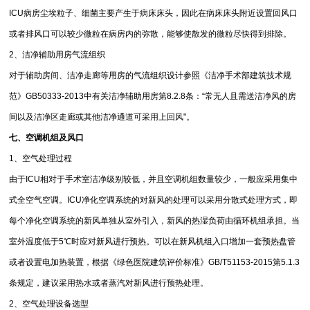
ICU病房尘埃粒子、细菌主要产生于病床床头，因此在病床床头附近设置回风口
或者排风口可以较少微粒在病房内的弥散，能够使散发的微粒尽快得到排除。
2、洁净辅助用房气流组织
对于辅助房间、洁净走廊等用房的气流组织设计参照《洁净手术部建筑技术规
范》GB50333-2013中有关洁净辅助用房第8.2.8条：“常无人且需送洁净风的房
间以及洁净区走廊或其他洁净通道可采用上回风"。
七、空调机组及风口
1、空气处理过程
由于ICU相对于手术室洁净级别较低，并且空调机组数量较少，一般应采用集中
式全空气空调。ICU净化空调系统的对新风的处理可以采用分散式处理方式，即
每个净化空调系统的新风单独从室外引入，新风的热湿负荷由循环机组承担。当
室外温度低于5℃时应对新风进行预热。可以在新风机组入口增加一套预热盘管
或者设置电加热装置，根据《绿色医院建筑评价标准》GB/T51153-2015第5.1.3
条规定，建议采用热水或者蒸汽对新风进行预热处理。
2、空气处理设备选型