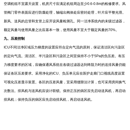
空调机组不宜露天设置，机房尺寸应满足机组周边至少0.6-0.8m的检修要求。风
管阀门零件表面应进行防腐处理，轴端出阀体处应密封处理，叶片应平整光滑。
新风、送风的总管和支管上应开设风量检测孔。同一洁净系统内的末级过滤器，
额定风量与使用风量之比应基本一致，使用风量不宜大于额定风量的70%。
九、压差控制
ICU不同洁净区域压力梯度的设置应符合定向气流的原则，保证清洁区向污染区
的定向气流。清洁区、半污染区和污染区之间宜保持不小于5Pa的负压差。有压
力梯度要求的区域，应确保通风系统在各级过滤器达到终阻力时的送排风量仍能
保证各区压差要求。采用净化的ICU、负压单元应在医护走廊门口视线高度设置
可视化压差显示装置。各区的压差风量，宜采用缝隙法计算，也可采用房间换气
次数法。排风机与送风机应设计联锁。保持正压的病区应先启动送风机，再启动
排风机；保持负压的病区应先启动排风机，再启动送风机。