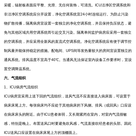
采暖，辐射板表面应平整、光滑、无任何装饰，可清洗。ICU洁净区空调系统和
非洁净区空调系统应分开设置，净化空调系统宜24小时连续运行。为防止污染
物扩散传播，隔离病房宜设置一套独立的净化空调系统，并且保持负压状态，避
免与其他区域共用空调系统而引起交叉污染。隔离单间监护病房应采用一套独立
的空调系统，并应采用全新风的直流式空调系统。净化空调系统应有便于调节控
制风量并能保持稳定的措施。配电间、UPS间等发热量较大的房间宜设置独立的
通风系统。排风温度不宜高于40℃。当通风无法保证室内设备工作要求时，宜设
置空调降温系统。
六、气流组织
1、ICU病房气流组织
ICU病房宜采用上送下回的气流组织，送风气流不应直接送入病床面，可设置于
病床床尾上方。每张病床均不应处于其他病床的下风侧。排风（或回风）口应设
在病床床头的附近。由于ICU患者体弱，又长期紧闭在室内，对室内气流很敏
感，特别是晚上。布置送风口时要避免吹风感，气流直接吹经患者的头部。因此
ICU送风口应设置在病床床尾上方的顶棚面上。