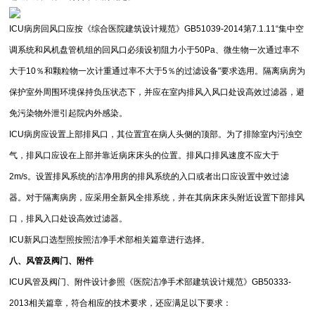
ICU病房回风口应按《综合医院建筑设计规范》GB51039-2014第7.1.11“集中空
调系统和风机盘管机组的回风口必须设初阻力小于50Pa、微生物一次通过率不
大于10％和颗粒物一次计重通过率不大于5％的过滤设备"要求选用。隔离病房为
保护室外周围环境保持负压状态下，并应在室内排风入风口处设高效过滤器，避
免污染物外泄引起院内外感染。
ICU病房应设置上部排风口，其位置宜在病人头侧的顶部。为了排除室内污浊空
气，排风口应设在上部并靠近病床床头的位置。排风口排风速度不应大于
2m/s。设置排风系统的洁净用房的排风系统的入口或者出口应设置中效过滤
器。对于隔离病房，应采用全新风全排系统，并在其病床床头附近设置下部排风
口，排风入口处设高效过滤器。
ICU新风口选型照按照洁净手术部相关篇章进行选择。
八、风管及阀门、附件
ICU风管及阀门、附件设计参照《医院洁净手术部建筑设计规范》GB50333-
2013相关篇章，符合相应的技术要求，还应满足以下要求：