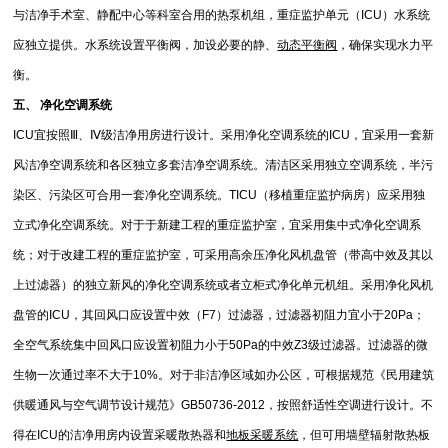
与洁净手术室、静配中心等科室合用的热泵机组，重症监护单元（ICU）水系统
应独立提供。水系统设置平衡阀，加设必要的静、
动态平衡阀
，确保实现水力平
衡。
五、 净化空调系统
ICU宜按照Ⅲ、Ⅳ级洁净用房进行设计。采用净化空调系统的ICU，宜采用一套新
风洁净空调系统和各区独立多套洁净空调系统。清洁区采用独立空调系统，半污
染区、污染区可合用一套净化空调系统。TICU（移植重症监护病房）应采用独
立式净化空调系统。对于于新建工程的重症监护室，宜采用集中式净化空调系
统；对于改建工程的重症监护室，可采用高余压净化风机盘管（带高中效及其以
上过滤器）的独立新风的净化空调系统或者立柜式净化单元机组。采用净化风机
盘管的ICU，其回风口应设置中效（F7）过滤器，过滤器初阻力宜小于20Pa；
全空气系统集中回风口应设置初阻力小于50Pa的中效Z3级过滤器。过滤器的微
生物一次通过率不大于10%。对于非洁净区域如办公区，可根据规范《民用建筑
供暖通风与空气调节设计规范》GB50736-2012，按照舒适性空调进行设计。不
得在ICU的洁净用房内设置采暖散热器和
地板采暖系统
，但可用墙壁辐射散热板