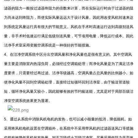
滤器的阻力一般按过滤器终阻力的倍数来计算，而在实际运行时由于过滤器的阻
力尚未达到终阻力，而使实际风量远远大于设计风量。因此用改变风机转速来达
到系统定风量运行具有很大的节能意义。风机在手术时高速运行达到高级别送风
量，非手术时低速运行满足低级别送风量，可节省用电量，降低运行成本。因此
洁净手术室采用变频空调系统是一种很好的节能措施。
4、在洁净空调系统中区分出空调风量和净化风量也是很有意义的。其中空调风
量主要是消除室内热湿负荷，必须经过空调箱处理；而净化风量是为了满足洁净
度要求，只需要经过再过滤。洁净等级越高，空调风量占总风量的比例越小。如
使净化风量不回到空调箱处理，直接经过短循环回到洁净室，由于输送管道较
短，循环净化风量又较小，因此能够有效的节约输送能，尤其是对于局部百级洁
净室空调系统效果更为显著。
5、通过从系统中消除风机电机的发热，也可以减小能量的抵消，降低能耗。如
采用将风机电机设置在空调箱外，在系统中不采用带风机的过滤器送风口等措施
也能有效降低风机的发热量。对于万级或十万级洁净室，尽量采用低阻力亚高效