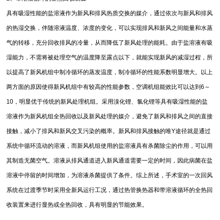
具有吸湿性能的盐溶液作为新风和排风热质交换的媒介，通过依次与新风和排风
的热湿交换，伴随溶液温度、浓度的变化，可以实现排风和新风之间能量和水蒸
气的转移，充分回收排风的冷量，从而降低了新风处理的能耗。由于盐溶液有吸
湿能力，不需将被处理空气的温度降至露点以下，就能实现新风的减湿过程，所
以提高了新风机组中制冷循环的蒸发温度，制冷循环的性能系数明显增大。以上
两方面的原因使得新风机组中有较高的性能参数，空调机组能效比可以达到6～
10，明显优于传统的新风处理机组。采用溴化锂、氯化锂等具有吸湿性能的盐
溶液作为新风机组全热回收以及新风处理的媒介，避免了新风和排风之间的直接
接触，减小了排风和新风交叉污染的概率。新风和排风接触的唯Y途径就是通过
系统中循环流动的溶液，而新风机组使用的盐溶液具有杀菌除尘的作用，可以用
其制造无菌空气。溶液从排风通道进入新风通道需要一定的时间，因此病菌在盐
溶液中停留的时间增加，为溶液杀菌提供了条件。综上所述，手术室的一次回风
系统在过渡季节时采用全新风运行工况，通过热管换热器和带溶液循环的全热回
收装置来进行显热或全热回收，具有明显的节能效果。