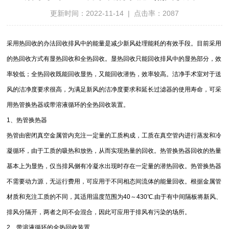
更新时间：2022-11-14 | 点击率：2087
采用热回收的办法回收排风中的能量是减少新风处理能耗的有效手段。目前采用
的热回收方式有显热回收和全热回收。显热回收只能回收排风中的显热部分，效
率较低；全热回收既能回收显热，又能回收潜热，效率较高。洁净手术室对于送
风的洁净度要求很高，为满足新风的洁净度要求和延长过滤器的使用寿命，可采
用热管换热器或带溶液循环的全热回收装置。
1、热管换热器
热管由密闭真空金属管内充注一定量的工质构成，工质在真空管内进行蒸发和冷
凝循环，由于工质的吸热和放热，从而实现热量的回收。热管换热器回收的热量
基本上为显热，仅当排风侧有冷凝水出现时存在一定量的潜热回收。热管换热器
不需要动力源，无运行费用，可应用于不同相态间流体的能量回收。根据金属管
材质和充注工质的不同，其适用温度范围为40～430℃.由于有中间隔板将新风、
排风分隔开，两者之间不会混合，因此可应用于排风有污染的场所。
2、带溶液循环的全热回收装置