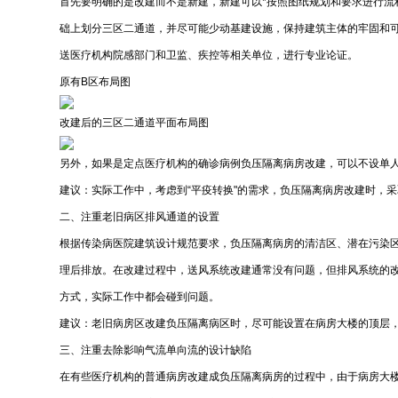
首先要明确的是改建而不是新建，新建可以*按照图纸规划和要求进行流
础上划分三区二通道，并尽可能少动基建设施，保持建筑主体的牢固和
送医疗机构院感部门和卫监、疾控等相关单位，进行专业论证。
原有B区布局图
改建后的三区二通道平面布局图
另外，如果是定点医疗机构的确诊病例负压隔离病房改建，可以不设单
建议：实际工作中，考虑到“平疫转换"的需求，负压隔离病房改建时，
二、注重老旧病区排风通道的设置
根据传染病医院建筑设计规范要求，负压隔离病房的清洁区、潜在污染
理后排放。在改建过程中，送风系统改建通常没有问题，但排风系统的
方式，实际工作中都会碰到问题。
建议：老旧病房区改建负压隔离病区时，尽可能设置在病房大楼的顶层
三、注重去除影响气流单向流的设计缺陷
在有些医疗机构的普通病房改建成负压隔离病房的过程中，由于病房大