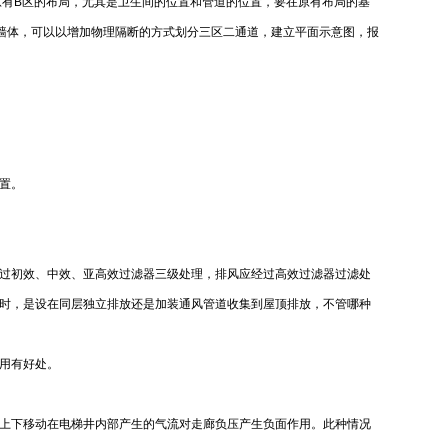
原有B区的布局，尤其是卫生间的位置和管道的位置，要在原有布局的基
墙体，可以以增加物理隔断的方式划分三区二通道，建立平面示意图，报
置。
过初效、中效、亚高效过滤器三级处理，排风应经过高效过滤器过滤处
时，是设在同层独立排放还是加装通风管道收集到屋顶排放，不管哪种
用有好处。
上下移动在电梯井内部产生的气流对走廊负压产生负面作用。此种情况