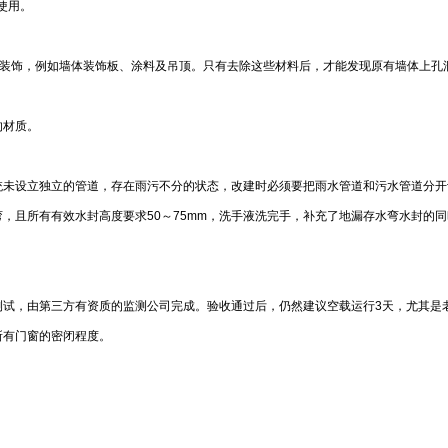
使用。
饰装饰，例如墙体装饰板、涂料及吊顶。只有去除这些材料后，才能发现原有墙体上孔
的材质。
统未设立独立的管道，存在雨污不分的状态，改建时必须要把雨水管道和污水管道分开
，且所有有效水封高度要求50～75mm，洗手液洗完手，补充了地漏存水弯水封的
测试，由第三方有资质的监测公司完成。验收通过后，仍然建议空载运行3天，尤其是
所有门窗的密闭程度。