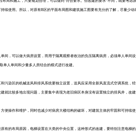
程布局和施工，只要规划合理，可以做到*符合要求。但改建的要求*不同，既要考虑
可持续使用。所以，对原有B区的平面布局图和建筑施工图要有充分的了解，尽量少动
人单间，可以做大病房设置，而用于隔离观察者收治的负压隔离病房，必须单人单间设
采取单人单间和少量多人房结合的模式进行改建。
区和污染区的机械送风和排风系统要独立设置，送风应采用全新风直流式空调系统，经
改建就比较多地出现问题，主要集中表现为老旧病区本身没有设置独立的排风井，改建
，方便操作和维护，同时也减少对病房大楼结构的破坏，对建筑主体的牢固和可持续使
楼原有的布局原因，电梯设置在大类的中央位置，这种形式的改建，要特别注意电梯的