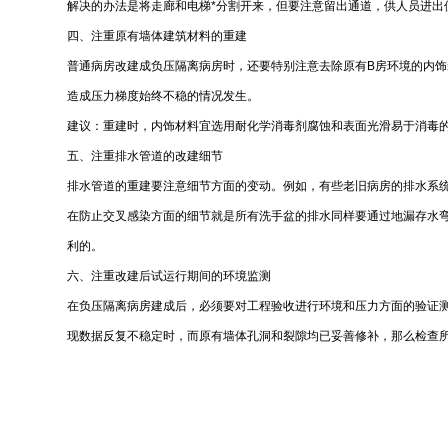
解决的办法是将走廊和电梯*分割开来，但要注意留出通道，供人员进出
四、注重原有墙体建筑材料的重建
普通病房改建成负压隔离病房时，还要特别注意去除原有B房环境的内
造成压力梯度始终不稳的情况发生。
建议：重建时，内饰材料宜选用耐化学消毒剂腐蚀和表面光滑易于消毒
五、注重排水管道的改建细节
排水管道的重建要注意细节方面的变动。例如，有些老旧病房的排水系
在防止交叉感染方面的细节就是所有洗手盆的排水同样要通过地漏存水弯
利的。
六、注重改建后试运行期间的环境监测
在负压隔离病房建成后，必须要对工程验收进行环境和压力方面的验证
现数据反复不稳定时，而原有墙体孔洞和裂隙均已妥善修补，那么检查