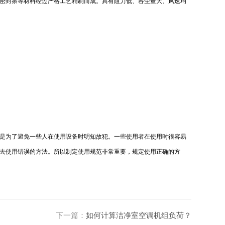
密封条等材料经过严格工艺精制而成。具有阻力低、容尘量大、风速均
是为了避免一些人在使用设备时明知故犯。一些使用者在使用时很容易
去使用错误的方法。所以制定使用规范非常重要，规定使用正确的方
下一篇：
如何计算洁净室空调机组负荷？