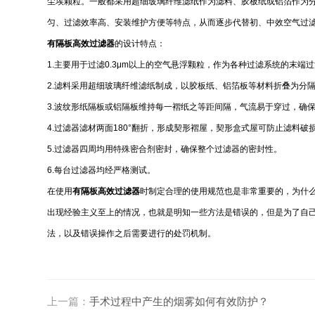
尘埃颗粒。一般都采用超细玻璃纤维滤纸作为滤料、胶板纸或铝箔作为
匀、过滤效率高、安装维护方便等特点，从而逐步代替初、中效空气过
有隔板高效过滤器
的设计特点：
1.主要用于过滤0.3μm以上的空气悬浮颗粒，作为各种过滤系统的末端
2.滤料采用超细玻璃纤维滤纸制成，以胶板纸、铝箔板等材料折叠为分
3.波纹形纸隔板或铝隔板维持每一褶纸之等距间隔，气流易于穿过，确
4.过滤器滤材两面180°翻折，形成契形褶屋，契形盒式屋可防止滤料
5.过滤器四周均用特殊密合剂密封，确保整个过滤器的密封性。
6.每台过滤器均经严格测试。
在使用
有隔板高效过滤器
时制定合理的使用规范也是非常重要的，为什
出现经验主义至上的情况，也就是明知一些方法是错误的，但是为了自
法，以及错误操作之后需要进行的处罚机制。
上一篇：
手术过程中产生的烟雾如何有效防护？