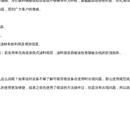
分隔物、冷扎镀锌钢板或铝合金或不锈钢等作为外框，聚氨酯双组份密封胶、闭孔海绵
滤器，受到广大客户的青睐。
过滤。
隔。
保滤材有效利用及增加强度。
破损；若采用单压痕或滚痕式滤料褶层，滤料很容易被波纹形隔板尖锐的折顶损坏。
么这么说呢？如果说对设备不够了解可能导致设备在使用时出现问题，那么使用规范就
己的使用更加便捷，或者之前也使用了错误的方法操作过，但是没有出现问题，所以就