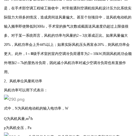
是，在手术部空调工程竣工验收中，时常能遇到空调机组风机设计压力比系统实
际阻力大得多的情况，造成房间送风量偏大。甚至个别项目中，送风机电动机的
输入频率即使降低到30Hz，手术室的换气次数或截面送风速度仍超过上限值很
多。对于某一系统而言，风机的功率与风量的2～3次幂成正比。如果风量偏大
20%，风机功率会上升44%以上；如果实际风机压头再富余20%，则风机功率会
更大。此外，Ⅰ～Ⅲ级手术室的室内空调冷负荷通常为2～10kW,而因风机耗功会额
外增加2～7k的显热冷负荷，因此减小风机功率对减少空调冷负荷也有直接作
用。
2、风机单位风量耗功率
风机功率可以用下式表示：
式中，N为风机电动机的输入电功率，W
3
Q为风机风量,m
/h
p为风机全压，Pa