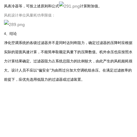
风表冷器等，可按上述原则和公式
计算附加值。
风机设计单位风量耗功率限值：
4、结论
净化空调系统的各级过滤器并不是同时达到终阻力，确定过滤器的压降时应根据
实际的迎面风速计算，不能简单取额定风量下的压降数值。机外余压也应按照水
力计算结果确定。过滤器阻力占系统总阻力的比例较大，由此产生的风机能耗很
大。设计人员不应以“偏安全"为由而过分加大空调机组余压。在满足过滤效率的
前提下，应优先选用低阻力的过滤器或过滤装置。