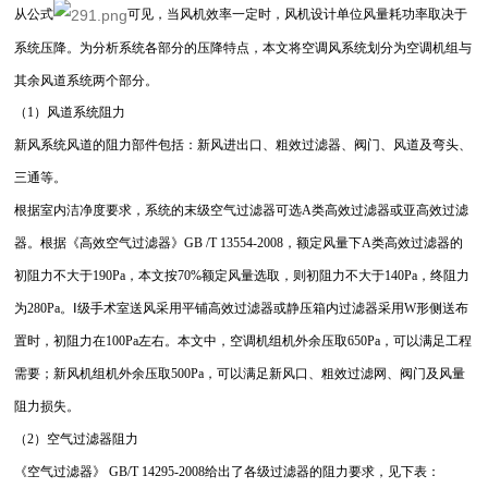
从公式
可见，当风机效率一定时，风机设计单位风量耗功率取决于
系统压降。为分析系统各部分的压降特点，本文将空调风系统划分为空调机组与
其余风道系统两个部分。
（1）风道系统阻力
新风系统风道的阻力部件包括：新风进出口、粗效过滤器、阀门、风道及弯头、
三通等。
根据室内洁净度要求，系统的末级空气过滤器可选A类高效过滤器或亚高效过滤
器。根据《高效空气过滤器》GB /T 13554-2008，额定风量下A类高效过滤器的
初阻力不大于190Pa，本文按70%额定风量选取，则初阻力不大于140Pa，终阻力
为280Pa。Ⅰ级手术室送风采用平铺高效过滤器或静压箱内过滤器采用W形侧送布
置时，初阻力在100Pa左右。本文中，空调机组机外余压取650Pa，可以满足工程
需要；新风机组机外余压取500Pa，可以满足新风口、粗效过滤网、阀门及风量
阻力损失。
（2）空气过滤器阻力
《空气过滤器》 GB/T 14295-2008给出了各级过滤器的阻力要求，见下表：