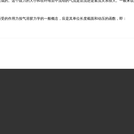
造成的。这个阻力的大小和在纤维层中流动的气流是层流还是紊流关系很
大
。一般来说
所受的作用力按气溶胶力学的一般概念，应是其单位长度截面和动压的函数，即：