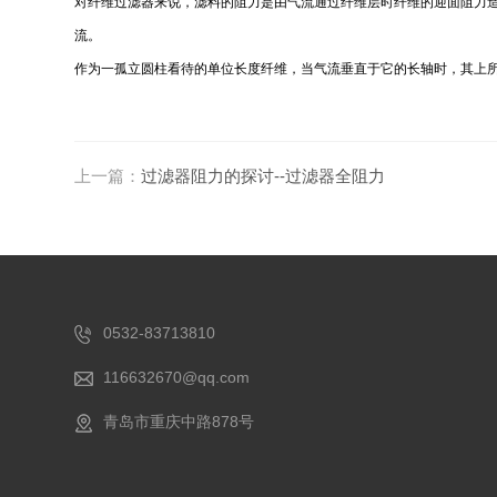
对纤维过滤器来说，滤料的阻力是由气流通过纤维层时纤维的迎面阻力
流。
作为一孤立圆柱看待的单位长度纤维，当气流垂直于它的长轴时，其上
上一篇：
过滤器阻力的探讨--过滤器全阻力
0532-83713810
116632670@qq.com
青岛市重庆中路878号