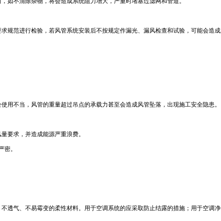
口，如不清除杂物，将会造成系统阻力增大，严重时堵塞过滤网和管道。
要求规范进行检验，若风管系统安装后不按规定作漏光、漏风检查和试验，可能会造成
栓使用不当，风管的重量超过吊点的承载力甚至会造成风管坠落，出现施工安全隐患。
风量要求，并造成能源严重浪费。
严密。
、不透气、不易霉变的柔性材料。用于空调系统的应采取防止结露的措施；用于空调净