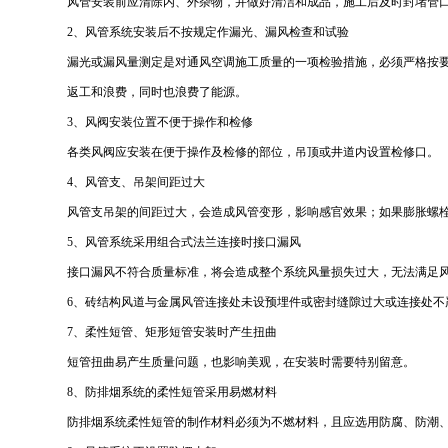
风管安装前应清除内、外杂物，并做好清洁和成品，施工后及时封堵管
2、风管系统安装后不按规定作漏光、漏风检查和试验
漏光或漏风量测定是对通风空调施工质量的一项检验措施，必须严格按
返工和浪费，同时也浪费了能源。
3、风阀安装位置不便于操作和检修
各类风阀应安装在便于操作及检修的部位，吊顶或井道内设置检修口。
4、风管支、吊架间距过大
风管支吊架的间距过大，会造成风管变形，影响感官效果；如果膨胀螺
5、风管系统采用组合式法兰连接时接口漏风
接口漏风不符合质量标准，将会造成整个系统风量损失过大，无法满足
6、砖结构风道与金属风管连接处未设预埋件或密封缝隙过大或连接处不
7、柔性短管、矩形短管安装时产生扭曲
短管扭曲易产生质量问题，也影响美观，在安装时需要特别留意。
8、防排烟系统的柔性短管采用易燃材料
防排烟系统柔性短管的制作材料必须为不燃材料，且应选用防腐、防潮