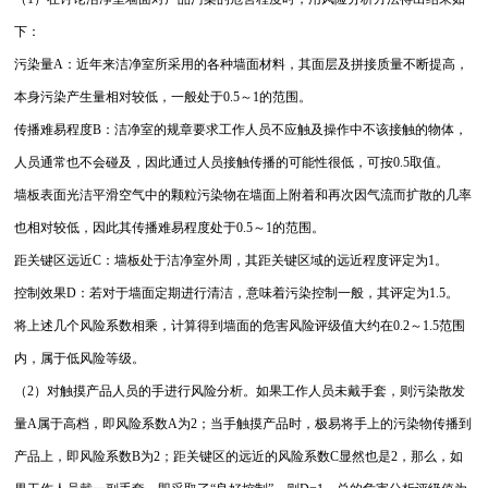
下：
污染量A：近年来洁净室所采用的各种墙面材料，其面层及拼接质量不断提高，
本身污染产生量相对较低，一般处于0.5～1的范围。
传播难易程度B：洁净室的规章要求工作人员不应触及操作中不该接触的物体，
人员通常也不会碰及，因此通过人员接触传播的可能性很低，可按0.5取值。
墙板表面光洁平滑空气中的颗粒污染物在墙面上附着和再次因气流而扩散的几率
也相对较低，因此其传播难易程度处于0.5～1的范围。
距关键区远近C：墙板处于洁净室外周，其距关键区域的远近程度评定为1。
控制效果D：若对于墙面定期进行清洁，意味着污染控制一般，其评定为1.5。
将上述几个风险系数相乘，计算得到墙面的危害风险评级值大约在0.2～1.5范围
内，属于低风险等级。
（2）对触摸产品人员的手进行风险分析。如果工作人员未戴手套，则污染散发
量A属于高档，即风险系数A为2；当手触摸产品时，极易将手上的污染物传播到
产品上，即风险系数B为2；距关键区的远近的风险系数C显然也是2，那么，如