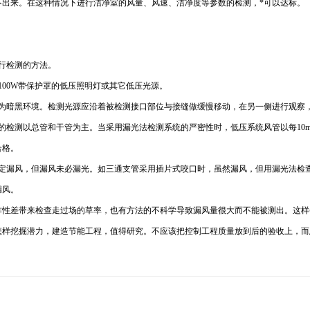
不出来。在这种情况下进行洁净室的风量、风速、洁净度等参数的检测，*可以达标。
行检测的方法。
00W带保护罩的低压照明灯或其它低压光源。
应为暗黑环境。检测光源应沿着被检测接口部位与接缝做缓慢移动，在另一侧进行观察
检测以总管和干管为主。当采用漏光法检测系统的严密性时，低压系统风管以每10m接
合格。
必定漏风，但漏风未必漏光。如三通支管采用插片式咬口时，虽然漏风，但用漏光法检
漏风。
作性差带来检查走过场的草率，也有方法的不科学导致漏风量很大而不能被测出。这样
怎样挖掘潜力，建造节能工程，值得研究。不应该把控制工程质量放到后的验收上，而