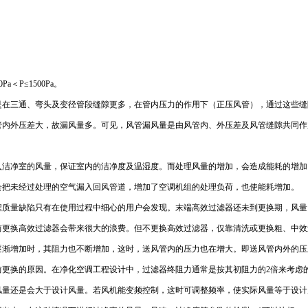
P≤1500Pa。
是在三通、弯头及变径管段缝隙更多，在管内压力的作用下（正压风管），通过这些缝
管内外压差大，故漏风量多。可见，风管漏风量是由风管内、外压差及风管缝隙共同作
入洁净室的风量，保证室内的洁净度及温湿度。而处理风量的增加，会造成能耗的增加
会把未经过处理的空气漏入回风管道，增加了空调机组的处理负荷，也使能耗增加。
程质量缺陷只有在使用过程中细心的用户会发现。末端高效过滤器还未到更换期，风量
前更换高效过滤器会带来很大的浪费。但不更换高效过滤器，仅靠清洗或更换粗、中效
逐渐增加时，其阻力也不断增加，这时，送风管内的压力也在增大。即送风管内外的压
前更换的原因。在净化空调工程设计中，过滤器终阻力通常是按其初阻力的2倍来考虑
风量还是会大于设计风量。若风机能变频控制，这时可调整频率，使实际风量等于设计