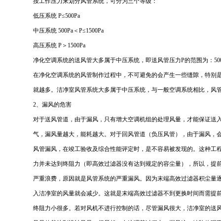
按工作压力来划分风管系统，可分为三个等级：
低压系统 P≤500Pa
中压系统 500Pa＜P≤1500Pa
高压系统 P＞1500Pa
净化空调系统的送风管大多属于中压系统，即送风管压力P的范围为：500Pa＜
在净化空调系统的风管制作过程中，不可避免的会产生一些缝隙，特别
就越多。洁净室风管系统大多属于中压系统，与一般空调系统相比，风
2、漏风的危害
对于送风管道，由于漏风，只有增大空调机组的处理风量，才能保证送
气，漏风量越大，能耗越大。对于回风管道（负压风管），由于漏风，
风管漏风，在竣工验收及综合性能评定时，是不容易被发现的。这种工
力并未达到终阻力（即高效过滤器没有达到规定的容尘量），所以，提
严重浪费，原因就是风管系统的严重漏风。因为末端高效过滤器积尘量
入洁净室的风量就会减少。这就是末端高效过滤器不到更换时间而需提
终阻力小很多。若对风机不进行控制的话，尽管漏风很大，洁净室的送