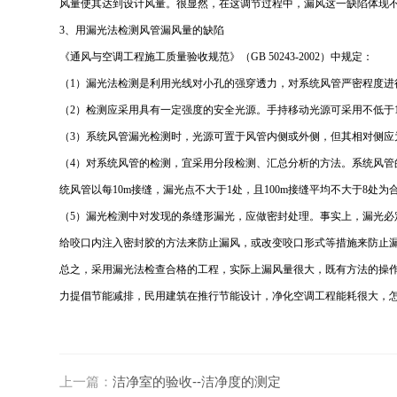
风量使其达到设计风量。很显然，在这调节过程中，漏风这一缺陷体现
3、用漏光法检测风管漏风量的缺陷
《通风与空调工程施工质量验收规范》（GB 50243-2002）中规定：
（1）漏光法检测是利用光线对小孔的强穿透力，对系统风管严密程度进
（2）检测应采用具有一定强度的安全光源。手持移动光源可采用不低于1
（3）系统风管漏光检测时，光源可置于风管内侧或外侧，但其相对侧
（4）对系统风管的检测，宜采用分段检测、汇总分析的方法。系统风管的
统风管以每10m接缝，漏光点不大于1处，且100m接缝平均不大于8处为
（5）漏光检测中对发现的条缝形漏光，应做密封处理。事实上，漏光
给咬口内注入密封胶的方法来防止漏风，或改变咬口形式等措施来防止
总之，采用漏光法检查合格的工程，实际上漏风量很大，既有方法的操
力提倡节能减排，民用建筑在推行节能设计，净化空调工程能耗很大，
上一篇：
洁净室的验收--洁净度的测定