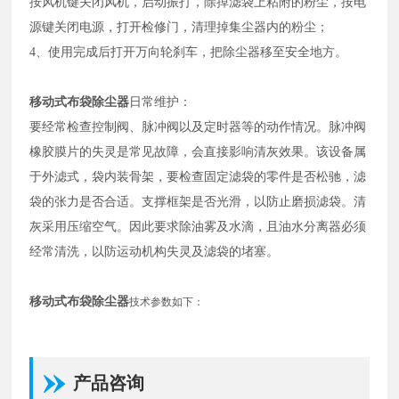
按风机键关闭风机，启动振打，除掉滤袋上粘附的粉尘，按电
源键关闭电源，打开检修门，清理掉集尘器内的粉尘；
4、使用完成后打开万向轮刹车，把除尘器移至安全地方。
移动式布袋除尘器
日常维护：
要经常检查控制阀、脉冲阀以及定时器等的动作情况。脉冲阀
橡胶膜片的失灵是常见故障，会直接影响清灰效果。该设备属
于外滤式，袋内装骨架，要检查固定滤袋的零件是否松驰，滤
袋的张力是否合适。支撑框架是否光滑，以防止磨损滤袋。清
灰采用压缩空气。因此要求除油雾及水滴，且油水分离器必须
经常清洗，以防运动机构失灵及滤袋的堵塞。
移动式布袋除尘器
技术参数如下：
产品咨询