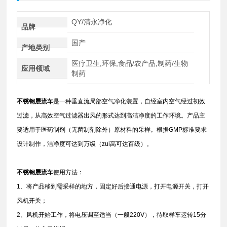
QY/清永净化
品牌
国产
产地类别
医疗卫生,环保,食品/农产品,制药/生物
应用领域
制药
不锈钢层流车
是一种垂直流局部空气净化装置，自经室内空气经过初效
过滤，从高效空气过滤器出风的形式达到高洁净度的工作环境。产品主
要适用于医药制剂（无菌制剂除外）原材料的采样。根据GMP标准要求
设计制作，洁净度可达到万级（zui高可达百级）。
不锈钢层流车
使用方法：
1、将产品移到需采样的地方，固定好后接通电源，打开电源开关，打开
风机开关；
2、风机开始工作，将电压调至适当（一般220V），待取样车运转15分