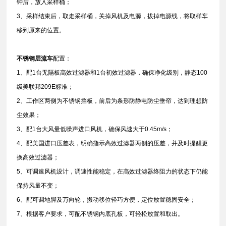
钟后，放入采样桶；
3、采样结束后，取走采样桶，关掉风机及电源，拔掉电源线，将取样车
移到原来的位置。
不锈钢层流车
配置：
1、配1台无隔板高效过滤器和1台初效过滤器，确保净化级别，静态100
级美联邦209E标准；
2、工作区两侧为不锈钢挡板，前后为条形防静电防尘垂帘，达到理想防
尘效果；
3、配1台大风量低噪声进口风机，确保风速大于0.45m/s；
4、配美国进口压差表，明确指示高效过滤器两侧的压差，并及时提醒更
换高效过滤器；
5、可调速风机设计，调速性能稳定，在高效过滤器终阻力的状态下仍能
保持风量不变；
6、配可调地脚及万向轮，搬动移位轻巧方便，定位放置稳固安全；
7、根据客户要求，可配不锈钢内底孔板，可轻松放置和取出。