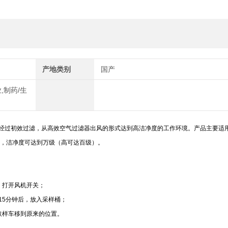
产地类别
国产
,制药/生
经过初效过滤，从高效空气过滤器出风的形式达到高洁净度的工作环境。产品主要适
作，洁净度可达到万级（高可达百级）。
，打开风机开关；
15分钟后，放入采样桶；
取样车移到原来的位置。