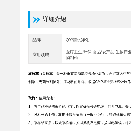
详细介绍
品牌
QY/清永净化
医疗卫生,环保,食品/农产品,生物产业
应用领域
物制药
取样车
（采样车）是一种垂直流局部空气净化装置，自经室内空气
制剂（无菌制剂除外）原材料的采样。根据GMP标准要求设计制
取样车
使用方法：
1、将产品移到需采样的地方，固定好后接通电源，打开电源开关
2、风机开始工作，将电压调至适当（一般220V），待取样车运转
3、采样结束后，取走采样桶，关掉风机及电源，拔掉电源线，将