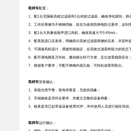
取样车
配置：
1、配1台无隔板高效过滤器和1台初效过滤器，确保净化级别，静态1
2、工作区两侧为不锈钢挡板，前后为条形防静电防尘垂帘，达到
3、配1台大风量低噪声进口风机，确保风速大于0.45m/s；
4、配美国进口压差表，明确指示高效过滤器两侧的压差，并及时
5、可调速风机设计，调速性能稳定，在高效过滤器终阻力的状态
6、配可调地脚及万向轮，搬动移位轻巧方便，定位放置稳固安全
7、根据客户要求，可配不锈钢内底孔板，可轻松放置和取出。
取样车
安装确认：
1、表面光滑平整，装饰帘垂直，无损伤现象；
2、开箱验收是否符合要求，并建立完整的设备档案；
3、检查是否已起草该设备使用SOP，并对使用人员进行相应培训
取样车
运行确认：