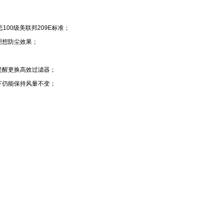
00级美联邦209E标准；
理想防尘效果；
提醒更换高效过滤器；
下仍能保持风量不变；
；
。