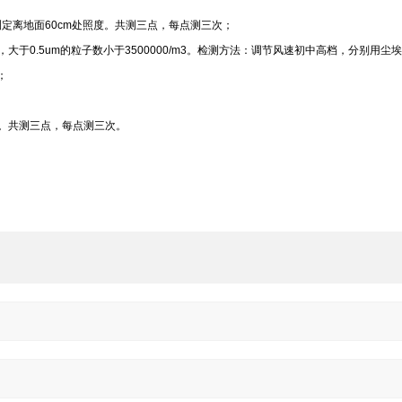
测定离地面60cm处照度。共测三点，每点测三次；
3，大于0.5um的粒子数小于3500000/m3。检测方法：调节风速初中高档，分别用尘
；
量。共测三点，每点测三次。