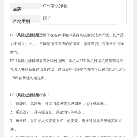
QY/清永净化
品牌
国产
产地类别
FFU风机过滤机组
适用于在各种环境中获得高级别的洁净环境。其产品
为不同尺寸大小、不同洁净度等级的洁净室、微环境提供高质量的洁净
空气。
FFU风机过滤机组有高效级过滤网。风机从FFU风机过滤机组顶部将空
气吸入并经高效过滤器过滤，过滤后的洁净空气在整个出风面以0.45M/S
±20%的风速匀速送出。
FFU风机过滤机组
特点：
1、低能耗、高静压、可采用多段或无段调速，运行成本低；
2、系统设计，具有噪音低、风速均匀等特点；
3、重量轻，采用罩入式安装方式，使安装、更换过滤器及维修更加方
便；