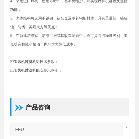
4、采用进口风机，使用寿命长，基本免维护，可实现计算机群控及遥控
功能；
5、壳体结构可选用不锈钢，铝合金及冷轧钢板材质，具有重量轻、搞腐
蚀、防锈、美观大方等优点；
6、在新建洁净室，洁净厂房或其改造翻新中，既可提高洁净度级别，降
低噪音和减少振动，也可大大降低成本。
FFU风机过滤机组
技术参数：
FFU风机过滤机组
安装示意图：
产品咨询