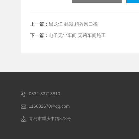
上一篇：
黑龙江 鹤岗 粗效风口棉
下一篇：
电子无尘车间 无菌车间施工
0532-83713810
116632670@qq.com
青岛市重庆中路878号