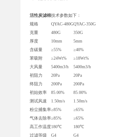
活性炭滤棉
技术参数如下：
规格
QYAC-480G
QYAC-350G
克重
480G
350G
厚度
10mm
5mm
含碳量
≥55%
≥40%
苯吸附
≥24Wt%
≥18Wt%
大风量
5400m3/h
5400m3/h
初阻力
20Pa
20Pa
终阻力
200Pa
200Pa
初始效率
85.00%
85.00%
测试风速
1.50m/s
1.50m/s
粉尘捕集率
≥85%
≥65%
气体去除率
≥85%
≥65%
高工作温度
180℃
180℃
过滤等级
G4
G4