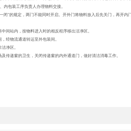
、内包装工序负责人办理物料交接。
开一闭”的规定，两门不能同时开启。开外门将物料放入后先关门，再开内
料中间站内，按物料进入时的相反程序移出洁净区。
间，经物流通道转运至外包装间。
非洁净区。
场及传递窗的卫生，关闭传递窗的内外通道门，做好清洁消毒工作。