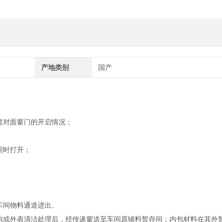
产地类别
国产
道对面窗门的开启情况；
同时打开；
车间物料通道进出。
包或外表清洁处理后，经传递窗送至车间原辅料暂存间；内包材料在其外