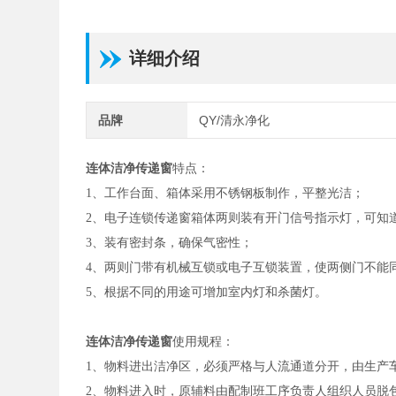
详细介绍
品牌
QY/清永净化
连体洁净传递窗
特点：
1、工作台面、箱体采用不锈钢板制作，平整光洁；
2、电子连锁传递窗箱体两则装有开门信号指示灯，可知
3、装有密封条，确保气密性；
4、两则门带有机械互锁或电子互锁装置，使两侧门不能
5、根据不同的用途可增加室内灯和杀菌灯。
连体洁净传递窗
使用规程：
1、物料进出洁净区，必须严格与人流通道分开，由生产
2、物料进入时，原辅料由配制班工序负责人组织人员脱