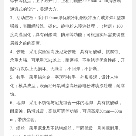
命长等优点，上下对开门，上柜门镶嵌220*640*4mm清玻璃，
通透式的设计，美观大方。
3、活动层板：采用1.0mm厚优质冷轧钢板冲压而成并焊U型加
强板，表面经酸洗、磷化、静电粉未喷涂处理，（烤房）180
度高温固化，具有耐酸碱、防潮等功能；可根据实际需要调整
层板之前的高度。
4、铰链：采用实验室高强尼龙铰链，具有耐酸碱、抗腐蚀、
承重力强、可承重75kg以上，耐磨损、不生锈等优良性能，开
起5万次以上无损坏。无噪音，不回弹，不折断。
5、拉手：采用铝合金一字形型拉手，外形美观，设计人性
化；模具成型，表面经环氧树脂高压静电粉沫喷涂处理，耐腐
蚀。
6、地脚：采用不锈钢与尼龙组合一体的地脚，具有抗酸碱，
耐腐蚀，防滑减震，高低可调等功能，可调高度30mm—50m
m，带防尘套。
7、螺丝：采用尼龙及不锈钢螺丝，牢固优质，且美观耐用。