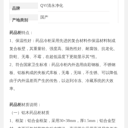
QY/清永净化
品牌
国产
产地类别
药品柜
特点：
1、保温性好：药品冷柜采用先进的复合材料作保温材料制成
复合板壁，其重量轻、强度高、隔热性好、耐腐蚀、抗老化、
防蛀、无毒、不霉，在超低温度下更能显示其*性。
2、符合国家卫生标准：药品冷柜内外选用由彩钢板、不锈钢
板、铝板构成的夹板式库板，无毒，无味，不生锈、可以降低
由于内外温差而产生的传热，以达到冷冻、冷藏系统的大效
率。
药品柜
材质说明：
（一）铝木药品柜材质
1、框架：铝合金框架，采用30×38mm，厚1.5mm；铝合金型