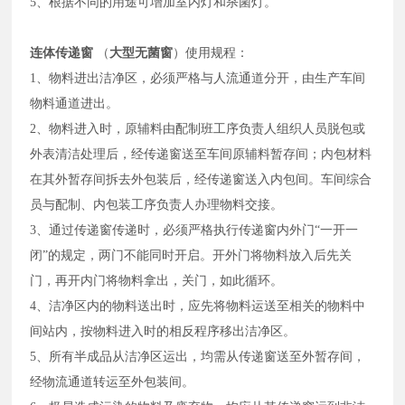
5、根据不同的用途可增加室内灯和杀菌灯。
连体传递窗
（
大型无菌窗
）使用规程：
1、物料进出洁净区，必须严格与人流通道分开，由生产车间
物料通道进出。
2、物料进入时，原辅料由配制班工序负责人组织人员脱包或
外表清洁处理后，经传递窗送至车间原辅料暂存间；内包材料
在其外暂存间拆去外包装后，经传递窗送入内包间。车间综合
员与配制、内包装工序负责人办理物料交接。
3、通过传递窗传递时，必须严格执行传递窗内外门“一开一
闭”的规定，两门不能同时开启。开外门将物料放入后先关
门，再开内门将物料拿出，关门，如此循环。
4、洁净区内的物料送出时，应先将物料运送至相关的物料中
间站内，按物料进入时的相反程序移出洁净区。
5、所有半成品从洁净区运出，均需从传递窗送至外暂存间，
经物流通道转运至外包装间。