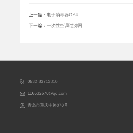
上一篇：
电子消毒器OY4
下一篇：
一次性空调过滤网
0532-83713810
116632670@qq.com
青岛市重庆中路878号