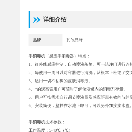
详细介绍
品牌
其他品牌
手消毒机
（感应手消毒器）特点：
1、红外线感应控制，自动喷液杀菌。可与洁净门进行连
2、每使用一周可以对容器进行清洗，从根本上杜绝了交
3、适用一切不粘稠的皮肤消毒液。
4、*的观察窗用户可随时了解储液罐内的消毒剂存量。
5、用户可按需求自行调节喷液量及感应距离有效的节约
6、安装简便，壁挂在水池上即可，可以另外加接接水盘
手消毒机
技术参数：
工作温度：5-40℃（℃）