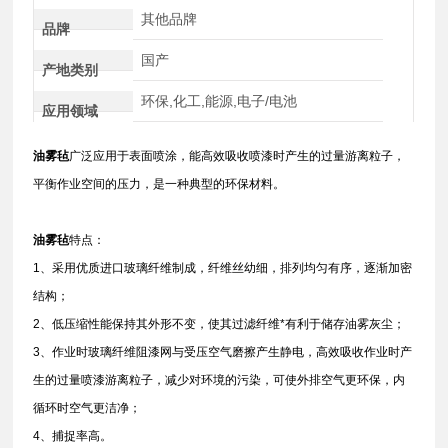
其他品牌
品牌
国产
产地类别
环保,化工,能源,电子/电池
应用领域
油雾毡
广泛应用于表面喷涂，能高效吸收喷漆时产生的过量游离粒子，
平衡作业空间的压力，是一种典型的环保材料。
油雾毡
特点：
1、采用优质进口玻璃纤维制成，纤维丝幼细，排列均匀有序，逐渐加密
结构；
2、低压缩性能保持其外形不变，使其过滤纤维*有利于储存油雾灰尘；
3、作业时玻璃纤维阻漆网与受压空气磨擦产生静电，高效吸收作业时产
生的过量喷漆游离粒子，减少对环境的污染，可使外排空气更环保，内
循环时空气更洁净；
4、捕捉率高。