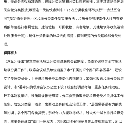
用，提高分类投放准确性，保障分类运输和分类处理有效性，逐步过渡到全体居
民自觉分类投放(希望这一天能快点到来！)；在分类收集环节执行“一办法五合
同”(制定物业管理小区垃圾分类责任制实施办法，垃圾分类管理责任人须与有资
质的单位签订餐厨垃圾、建筑垃圾、可回收物、有害垃圾、其他垃圾等收集运输
处理服务合同)，确保分类收集的垃圾去向清楚，得到规范的分类运输和分类处
理。
保障有力
《意见》提出“建立市生活垃圾分类推进联席会议制度，负责协调指导全市生活
垃圾分类工作”，联席会议成员单位涵盖了市*下属的17个部门和各区县*，还设
立了专家委员会，为推进垃圾分类工作提供咨询建议，加强和改善垃圾分类顶层
设计。市*委牵头的联席会议办公室下设了综合协调督考组、重点任务推动组、
环卫体制改革组、设施建设推进组等，分工负责协调推动垃圾分类相关具体工作
落实。垃圾分类是一项牵一发而动全身的社会治理工作，*层面需要强有力的统
筹协调，各个部门各负其责，形成合力方能取得成功。过去各个城市推行垃圾分
类，主要是住建或*部门一家发力，其职权之外的很多具体工作很难落实，所以