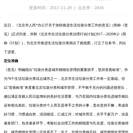
更新时间：2017-11-28 | 点击率：2845
近日，《北京市人民*办公厅关于加快推进生活垃圾分类工作的意见》(简称《意
见》)正式印发，并附《北京市生活垃圾分类治理行动计划(2017—2020年)》(简
称《计划》)，为北京市推进生活垃圾分类画出了路线图，订立了任务书，列出
了进度。
定位准确
《意见》明确指出“垃圾分类是城市精细化管理的重要抓手，坚持首善标准”。作
为*8个生活垃圾分类试点城市之一，北京市生活垃圾分类工作有一定基础。但
以“首善标准”来度量北京垃圾分类和城市管理，不平衡不充分的问题还很突出，
难以满足首都人民日益增长的美好生活需要，与乃至国内垃圾分类先进城市相比
还有相当差距。垃圾分类对个人而言是举手之劳的小事，贵在坚持不懈，养成良
好习惯，习惯成自然，涓涓细流，汇成江河；对城市而言，关乎千家万户，涉及
诸多部门，包含诸多环节，考验社会治理工作的精细度与扎实度。垃圾分类做得
好，城市精细化管理一定也差不了；反之，垃圾分类做不好，城市精细化管理也