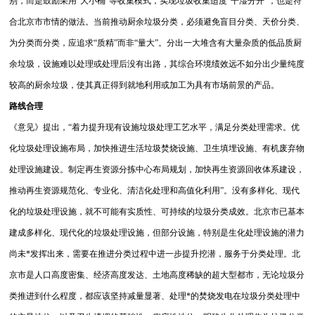
别，而是鼓励采用“大小桶”等收集模式，实现垃圾收集适度“干湿分开”，也是符
合北京市市情的做法。当前推动厨余垃圾分类，必须避免盲目分类、天价分类、
为分类而分类，应追求“质精”而非“量大”。分出一大堆含有大量杂质的低品质厨
余垃圾，设施难以处理或处理后没有出路，其综合环境绩效远不如分出少量纯度
较高的厨余垃圾，使其真正得到就地利用或加工为具有市场前景的产品。
路线合理
《意见》提出，“着力提升现有设施垃圾处理工艺水平，满足分类处理需求。优
化垃圾处理设施布局，加快推进生活垃圾焚烧设施、卫生填埋设施、有机废弃物
处理设施建设。制定再生资源分拣中心布局规划，加快再生资源回收体系建设，
推动再生资源规范化、专业化、清洁化处理和高值化利用”。没有多样化、现代
化的垃圾处理设施，就不可能有实质性、可持续的垃圾分类成效。北京市已基本
建成多样化、现代化的垃圾处理设施，但部分设施，特别是生化处理设施的潜力
尚未*发挥出来，需要在推进分类过程中进一步提升挖潜，服务于分类处理。北
京市是人口高度密集、经济高度发达、土地高度稀缺的超大型都市，无论垃圾分
类推进到什么程度，都应该坚持减量显著、处理*的焚烧发电在垃圾分类处理中