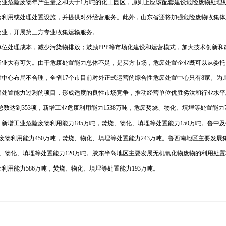
有企业危险废物年产生量之和大于1万吨的化工园区，原则上应该配套建设危险废物处
合利用或处理处置设施，并提供对外经营服务。
此外，山东省还将加强危险废物收集体
企业，开展第三方专业收集运输服务。
位处理成本，减少污染物排放；鼓励PPP等市场化建设和运营模式，加大技术创新
行业大有可为。由于危废处置能力总体不足，是买方市场，危废处置企业既可以从委托
中心布局不合理，全省17个市目前对外正式运营的综合性危废处置中心只有8家。
为
用处置能力过剩的项目，形成适度的良性市场竞争，推动经营单位优胜劣汰和行业水平
数达到353项，新增工业危废利用能力1538万吨，危废焚烧、物化、填埋等处置能力71
，新增工业危险废物利用能力185万吨，焚烧、物化、填埋等处置能力150万吨。
鲁中及
废物利用能力450万吨，焚烧、物化、填埋等处置能力243万吨。
鲁西南地区主要发展
烧、物化、填埋等处置能力120万吨。
胶东半岛地区主要发展无机氰化物废物的利用处置
利用能力586万吨，焚烧、物化、填埋等处置能力193万吨。