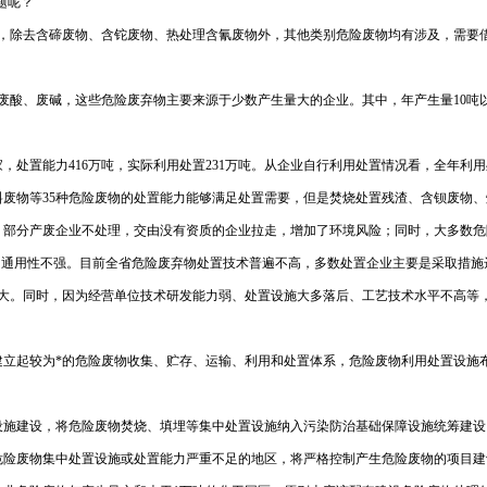
题呢？
17家，除去含碲废物、含铊废物、热处理含氰废物外，其他类别危险废物均有涉及，需要
废酸、废碱，这些危险废弃物主要来源于少数产生量大的企业。其中，年产生量10吨以
处置能力416万吨，实际利用处置231万吨。从企业自行利用处置情况看，全年利用处置3
料废物等35种危险废物的处置能力能够满足处置需要，但是焚烧处置残渣、含钡废物
；部分产废企业不处理，交由没有资质的企业拉走，增加了环境风险；同时，大多数危
、通用性不强。
目前全省危险废弃物处置技术普遍不高，多数处置企业主要是采取措施达
较大。同时，因为经营单位技术研发能力弱、处置设施大多落后、工艺技术水平不高等
建立起较为*的危险废物收集、贮存、运输、利用和处置体系，危险废物利用处置设施
设施建设，将危险废物焚烧、填埋等集中处置设施纳入污染防治基础保障设施统筹建设
危险废物集中处置设施或处置能力严重不足的地区，将严格控制产生危险废物的项目建