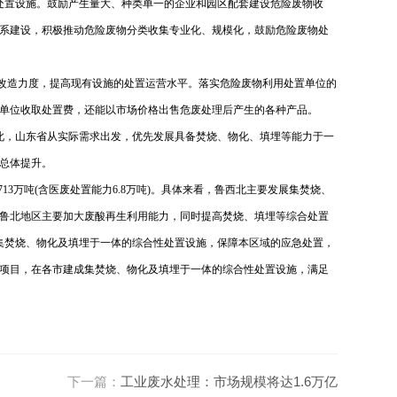
理处置设施。鼓励产生量大、种类单一的企业和园区配套建设危险废物收
系建设，积极推动危险废物分类收集专业化、规模化，鼓励危险废物处
和改造力度，提高现有设施的处置运营水平。落实危险废物利用处置单位的
单位收取处置费，还能以市场价格出售危废处理后产生的各种产品。
此，山东省从实际需求出发，优先发展具备焚烧、物化、填埋等能力于一
总体提升。
3万吨(含医废处置能力6.8万吨)。
具体来看，鲁西北主要发展集焚烧、
鲁北地区主要加大废酸再生利用能力，同时提高焚烧、填埋等综合处置
集焚烧、物化及填埋于一体的综合性处置设施，保障本区域的应急处置，
项目，在各市建成集焚烧、物化及填埋于一体的综合性处置设施，满足
下一篇：
工业废水处理：市场规模将达1.6万亿