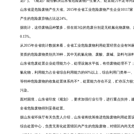
划》)。《规划》能否解决山东省危险废物产生量大、处置能力不足等问
山东省是危险废物产生大省。2015年全省工业危险废物产生企业101
产生的危险废弃物占比达24%。
据统计，这些废物品种繁多，排在前3位的危废分别是无机氰化物废物、
0.15%。
从2015年全省统计数据来看，全省工业危险废物利用处置经营企业有96家，
资质的危险废物类别共39种，其中无机氰化物、废酸、废碱、染料与涂
山东省危废处置企业处理能力小，处理设施水平低，有些废物处理不了
氰化物，利用能力占全省综合利用能力的60%以上，综合利用门类单一
等特种危险废物的收集处置体系尚不*，处置能力存在不足，贮存压力
污染。
面对困境，山东省印发《规划》，要求加强行业引导，进行重点扶持，
全省危险废物得到妥善处置。
据山东省环保厅有关负责人介绍，山东省将统筹推进危险废物利用处置
综合处置中心，负责无害化处置辖区内产生的危险废物，对辖区内尚无