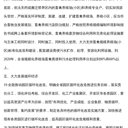
底前，依法关闭或搬迁禁养区内的畜禽养殖场(小区)和养殖专业户。切实加强源
头管控，严格落实环评制度。新建、改建、扩建畜禽养殖场、养殖小区，应当符
合畜牧业发展规划、畜禽养殖污染防治规划，严格按照养殖规模编制环境影响报
告书或网上备案环境影响登记表。畜禽养殖废弃物综合利用和无害化处理设施要
与主体工程同时设计、同时施工、同时投入使用。大力支持畜禽规模养殖场(小
区)标准化改造和建设，配套建设粪便污水贮存、处理、资源化利用设施。到
2020年，全省规模化养殖场畜禽粪便和污水处理利用率分别达到90%和60%以
上。
五、大力发展循环经济
19.全面推动园区循环化改造。明确全省园区循环化改造推进任务目标，落实责
任分工，强化评估考核。综合开发区、化工产业集聚区、开发区等各类园区，要
以提高资源产出率为目标，按照“布局优化、产业成链、企业集群、物质循环、
创新管理、集约发展”的要求，制定各具特色的循环化改造实施方案，加快推进
现有各类园区进行循环化改造，提高园区循环化改造规模和质量。
20.加强城市废弃物规范有序处理。建立和*城乡生活垃圾分类收集、密闭运输和