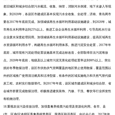
老旧城区和城乡结合部污水截流、收集、纳管，消除河水倒灌、地下水渗入等现
象。到2020年，各设区市建成区基本实现污水全收集、全处理，济南、青岛两市
要在2017年年底前完成。加强城镇再生水循环利用基础设施建设，到2020年，城
市再生水利用率达到25%以上。推进工业企业再生水循环利用，引导高耗水行业
企业废水深度处理回用。加强城镇再生水循环利用基础设施建设，提高区域再生
水资源循环利用水平，构建再生水循环利用体系。
推进污泥安全处置，2017年年
底前，城市现有污泥处理处置设施基本完成达标改造，全部取缔非法污泥堆放
点。2020年年底前，地级及以上城市污泥无害化处理处置率达到90%以上。突出
抓好冬季散煤治理，设区市供热供气管网覆盖的地区禁止使用散煤，覆盖范围以
外的区域推广使用清洁燃具和洁净型煤，有条件的区域实施电力和天然气替代煤
炭工程。农村实行散煤替代。到2017年年底，设区城市建成区和城乡结合部、省
会城市群要完成散煤治理。积极推进建筑装饰、汽修、干洗、餐饮等行业挥发性
有机物治理。
18.重视农业污染排放治理。加强畜禽养殖粪污处理及资源化利用。各市、县
(市、区)制定本辖区畜禽养殖禁养区、限养区和适养区，向社会公布。2017年年