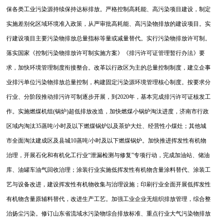
保各类工业污染源持续保持达标排放。严格控制高耗能、高污染项目建设，制定
实施差别化区域环境准入政策，从严审批高耗能、高污染物排放的建设项目。实
行建设项目主要污染物排放总量指标等量或减量替代。实行污染物排放许可制。
落实国家《控制污染物排放许可制实施方案》《排污许可证管理暂行办法》要
求，加快环境管理制度衔接整合。改革以行政区为主的总量控制制度，建立企事
业排污单位污染物排放总量控制，构建固定污染源环境管理核心制度。按要求分
行业、分阶段推动排污许可制逐步开展，到2020年，基本完成排污许可证核发工
作。实施燃煤机组(锅炉)超低排放改造，加快燃煤小锅炉淘汰进度，济南市行政
区域内淘汰35蒸吨/小时及以下燃煤锅炉以及茶炉大灶、经营性小煤灶；其他城
市全面淘汰建成区及县城10蒸吨/小时及以下燃煤锅炉。加快推进挥发性有机物
治理，开展石化和有机化工行业“泄漏检测与修复”专项行动，完成加油站、储油
库、油罐车油气回收治理；涂装行业实施低挥发性有机物含量涂料替代、涂装工
艺与设备改进，建设挥发性有机物收集与治理设施；印刷行业全面开展低挥发性
有机物含量原辅料替代，改进生产工艺。加强工业企业无组织排放管理，综合整
治扬尘污染。
修订山东省流域水污染物综合排放标准、重点行业大气污染物排放