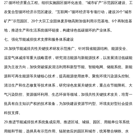
27.循环经济重点工程。组织实施园区循环化改造、“城市矿产”示范园区建设、工
农复合型循环经济示范区建设、“互联网+”循环经济等专项行动，建设20个“城市
矿产”示范园区、20个大宗工业固体废弃物高附加值利用示范基地、6个再制造基
地，推进生产和生活系统循环链接，构建绿色低碳循环的产业体系。
七、强化节能减排技术支撑和服务体系建设
28.加快节能减排共性关键技术研发示范推广。针对我省能源结构、能源安全、
温室气体减排等重大战略需求，研究清洁能源与新能源技术，以发展清洁低碳能
源为主攻方向，加快突破煤炭清洁利用和新型节能、智能电网、储能系统、新能
源和可再生能源等关键核心技术，提高能源使用效率。聚焦环境污染源头控制、
清洁生产和生态修复等技术体系，研究绿色发展关键技术，重点在节能降耗、大
气污染防控、资源循环利用、生态环保等领域，加强共性关键技术攻关，培育一
批具有自主知识产权的技术装备，为加快建设资源节约型、环境友好型社会提供
科技支撑。
29.推进节能减排技术系统集成应用。推进区域、城镇、园区、用能单位等系统
用能和节能，选择具有示范作用、辐射效应的园区和城市，统筹整合钢铁、水