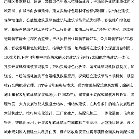
态城区要求规划、建设，加快绿色生态示范城镇建设，推动绿色建筑由单体向区
域发展、由城市向乡镇延伸。建立实施绿色建材评价标识制度，以*办公建筑、
保障性住房、公益性建筑及绿色建筑与建筑节能示范为抓手，积极推广绿色建
材。积极创建绿色施工科技示范工程创建，加快工程施工“绿色化”进程。继续推
进建筑节能全过程闭合监管，严格执行居住建筑节能75%、公共建筑节能65%标
准，积极发展超低能耗建筑。
推动太阳能、地热能等在建筑中的深度复合利用，
100米及以下住宅和集中供应热水的公共建筑全部推行太阳能光热建筑一体化。
扎实开展既有建筑节能改造，鼓励实施绿色化改造。落实建筑能耗限额制度，加
强省、市建筑能耗监测平台运维及数据应用。探索建立建筑节能市场机制，鼓励
推行合同能源管理、PPP等节能服务新模式。强力突破装配式建筑发展，编制实
施山东省装配式建筑发展规划(2017-2025年)。建立健全装配式建筑发展政策、管
理制度，大力发展装配式混凝土结构、钢结构建筑，在具备条件的地方发展现代
木结构建筑。推行标准化设计、工厂化生产、装配化施工、一体化装修、信息化
管理、智能化应用，开展装配式建筑示范城市和产业基地、示范项目建设。
设区
城市规划区内新建公共租赁住房、棚户区改造安置住房等项目全面实施装配式建