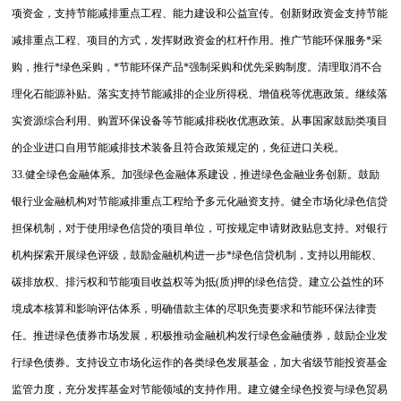
项资金，支持节能减排重点工程、能力建设和公益宣传。创新财政资金支持节能
减排重点工程、项目的方式，发挥财政资金的杠杆作用。推广节能环保服务*采
购，推行*绿色采购，*节能环保产品*强制采购和优先采购制度。清理取消不合
理化石能源补贴。落实支持节能减排的企业所得税、增值税等优惠政策。继续落
实资源综合利用、购置环保设备等节能减排税收优惠政策。从事国家鼓励类项目
的企业进口自用节能减排技术装备且符合政策规定的，免征进口关税。
33.健全绿色金融体系。加强绿色金融体系建设，推进绿色金融业务创新。鼓励
银行业金融机构对节能减排重点工程给予多元化融资支持。健全市场化绿色信贷
担保机制，对于使用绿色信贷的项目单位，可按规定申请财政贴息支持。对银行
机构探索开展绿色评级，鼓励金融机构进一步*绿色信贷机制，支持以用能权、
碳排放权、排污权和节能项目收益权等为抵(质)押的绿色信贷。建立公益性的环
境成本核算和影响评估体系，明确借款主体的尽职免责要求和节能环保法律责
任。推进绿色债券市场发展，积极推动金融机构发行绿色金融债券，鼓励企业发
行绿色债券。支持设立市场化运作的各类绿色发展基金，加大省级节能投资基金
监管力度，充分发挥基金对节能领域的支持作用。建立健全绿色投资与绿色贸易