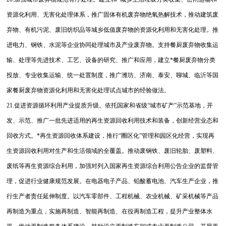
资源化利用、无害化处理体系，推广固体有机废弃物绝氧热解技术，推动建筑废
弃物、有机污泥、废旧纺织品等城乡低值废弃物的资源化利用和无害化处理。推
进电力、钢铁、水泥等企业协同处理城市及产业废弃物。支持餐厨废弃物收集运
输、处理等先进技术、工艺、设备的研究、推广和应用，建立*餐厨废弃物分类
投放、专业收集运输、统一处置制度，推广潍坊、济南、泰安、聊城、临沂等国
家餐厨废弃物资源化利用和无害化处理试点城市的经验做法。
21.促进资源循环利用产业提质升级。依托国家和省级“城市矿产”示范基地，开
发、示范、推广一批先进适用的再生资源回收利用技术和装备，创新经营业态和
回收方式。*再生资源回收体系建设，推行“圈区化”管理和园区化经营，实现再
生资源回收利用对生产和生活领域的全覆盖。推动废钢铁、废旧轮胎、废塑料、
废纸等再生资源综合利用，加强对列入国家再生资源综合利用公告企业的监督管
理，促进行业健康规范发展。在电器电子产品、铅酸蓄电池、汽车生产企业，推
行生产者责任延伸制度。以汽车零部件、工程机械、农业机械、矿采机械等产品
再制造为重点，实施再制造、智能再制造、在役再制造工程，提升产业整体水