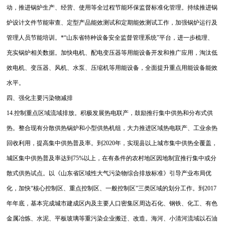
动，推进锅炉生产、经营、使用等全过程节能环保监督标准化管理。持续推进锅
炉设计文件节能审查、定型产品能效测试和定期能效测试工作，加强锅炉运行及
管理人员节能培训。*“山东省特种设备安全监督管理系统”平台，进一步梳理、
充实锅炉相关数据。加快电机、配电变压器等用能设备开发和推广应用，淘汰低
效电机、变压器、风机、水泵、压缩机等用能设备，全面提升重点用能设备能效
水平。
四、强化主要污染物减排
14.控制重点区域流域排放。积极发展热电联产，鼓励推行集中供热和分布式供
热。整合现有分散供热锅炉和小型供热机组，大力推进区域热电联产、工业余热
回收利用，提高集中供热普及率。到2020年，实现县以上城市集中供热全覆盖，
城区集中供热普及率达到75%以上，在有条件的农村地区因地制宜推行集中或分
散式供热试点。以《山东省区域性大气污染物综合排放标准》引导产业布局优
化，加快“核心控制区、重点控制区、一般控制区”三类区域的划分工作。到2017
年年底，基本完成城市建成区内及主要人口密集区周边石化、钢铁、化工、有色
金属冶炼、水泥、平板玻璃等重污染企业搬迁、改造。海河、小清河流域以石油