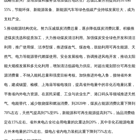
战略性新兴产业增加值和服务业增加值占地区生产总值比重分别提高到16%和
55%，节能环保、新能源装备、新能源汽车等绿色低碳产业持续发展壮大，成为
支柱产业。
5.推动能源结构优化。努力压减煤炭消费总量，逐步降低煤炭消费比重。积极推
进煤炭洗选和提质加工，大力推动煤炭清洁利用。加强煤炭安全绿色开发和清洁
利用，推广使用煤、洁净型煤，推进煤改气、煤改电，鼓励利用可再生能源、天
然气、电力等能源替代燃煤使用。安全发展核电，协调推进风电开发，推动太阳
能大规模发展和多元化利用，增加清洁低碳电力供应。对超出规划部分可再生能
源消费量，不纳入能耗总量和强度目标考核。加快推进外电入鲁，接纳省外来
电，建成锡盟、榆横、上海庙等输电项目，提高省外电量中的非化石电量比重，
平衡省内外电力资源。在居民采暖、工业与农业生产、港口码头等领域推进天然
气、电能替代，减少散烧煤和燃油消费。到2020年，煤炭占能源消费比重下降到
70%左右，天然气提高到7%至9%，新能源和可再生能源提高到7%，油品消费稳
定在15%左右。省外来电占全社会用电量的比重达到20%，其中非化石能源电量
占外来电量的25%左右。煤电占省内电力装机比重下降到75%左右。