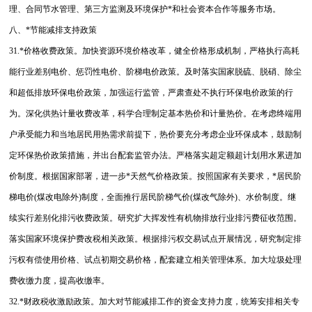
理、合同节水管理、第三方监测及环境保护*和社会资本合作等服务市场。
八、*节能减排支持政策
31.*价格收费政策。加快资源环境价格改革，健全价格形成机制，严格执行高耗
能行业差别电价、惩罚性电价、阶梯电价政策。及时落实国家脱硫、脱硝、除尘
和超低排放环保电价政策，加强运行监管，严肃查处不执行环保电价政策的行
为。深化供热计量收费改革，科学合理制定基本热价和计量热价。在考虑终端用
户承受能力和当地居民用热需求前提下，热价要充分考虑企业环保成本，鼓励制
定环保热价政策措施，并出台配套监管办法。严格落实超定额超计划用水累进加
价制度。根据国家部署，进一步*天然气价格政策。按照国家有关要求，*居民阶
梯电价(煤改电除外)制度，全面推行居民阶梯气价(煤改气除外)、水价制度。继
续实行差别化排污收费政策。研究扩大挥发性有机物排放行业排污费征收范围。
落实国家环境保护费改税相关政策。根据排污权交易试点开展情况，研究制定排
污权有偿使用价格、试点初期交易价格，配套建立相关管理体系。加大垃圾处理
费收缴力度，提高收缴率。
32.*财政税收激励政策。加大对节能减排工作的资金支持力度，统筹安排相关专