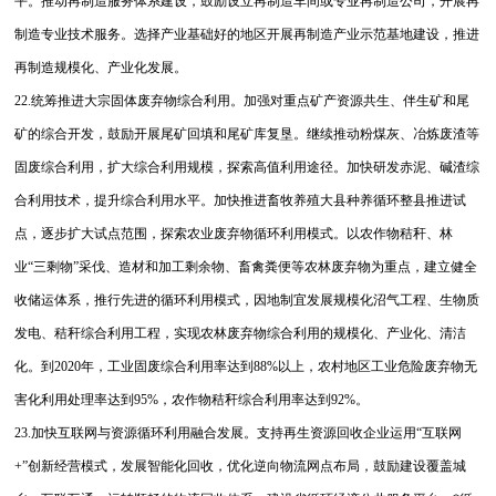
平。推动再制造服务体系建设，鼓励设立再制造车间或专业再制造公司，开展再
制造专业技术服务。选择产业基础好的地区开展再制造产业示范基地建设，推进
再制造规模化、产业化发展。
22.统筹推进大宗固体废弃物综合利用。加强对重点矿产资源共生、伴生矿和尾
矿的综合开发，鼓励开展尾矿回填和尾矿库复垦。继续推动粉煤灰、冶炼废渣等
固废综合利用，扩大综合利用规模，探索高值利用途径。加快研发赤泥、碱渣综
合利用技术，提升综合利用水平。加快推进畜牧养殖大县种养循环整县推进试
点，逐步扩大试点范围，探索农业废弃物循环利用模式。以农作物秸秆、林
业“三剩物”采伐、造材和加工剩余物、畜禽粪便等农林废弃物为重点，建立健全
收储运体系，推行先进的循环利用模式，因地制宜发展规模化沼气工程、生物质
发电、秸秆综合利用工程，实现农林废弃物综合利用的规模化、产业化、清洁
化。到2020年，工业固废综合利用率达到88%以上，农村地区工业危险废弃物无
害化利用处理率达到95%，农作物秸秆综合利用率达到92%。
23.加快互联网与资源循环利用融合发展。支持再生资源回收企业运用“互联网
+”创新经营模式，发展智能化回收，优化逆向物流网点布局，鼓励建设覆盖城