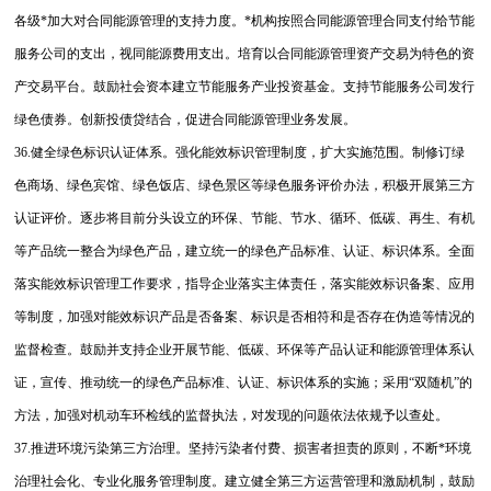
各级*加大对合同能源管理的支持力度。*机构按照合同能源管理合同支付给节能
服务公司的支出，视同能源费用支出。培育以合同能源管理资产交易为特色的资
产交易平台。鼓励社会资本建立节能服务产业投资基金。支持节能服务公司发行
绿色债券。创新投债贷结合，促进合同能源管理业务发展。
36.健全绿色标识认证体系。强化能效标识管理制度，扩大实施范围。制修订绿
色商场、绿色宾馆、绿色饭店、绿色景区等绿色服务评价办法，积极开展第三方
认证评价。逐步将目前分头设立的环保、节能、节水、循环、低碳、再生、有机
等产品统一整合为绿色产品，建立统一的绿色产品标准、认证、标识体系。全面
落实能效标识管理工作要求，指导企业落实主体责任，落实能效标识备案、应用
等制度，加强对能效标识产品是否备案、标识是否相符和是否存在伪造等情况的
监督检查。鼓励并支持企业开展节能、低碳、环保等产品认证和能源管理体系认
证，宣传、推动统一的绿色产品标准、认证、标识体系的实施；采用“双随机”的
方法，加强对机动车环检线的监督执法，对发现的问题依法依规予以查处。
37.推进环境污染第三方治理。坚持污染者付费、损害者担责的原则，不断*环境
治理社会化、专业化服务管理制度。建立健全第三方运营管理和激励机制，鼓励