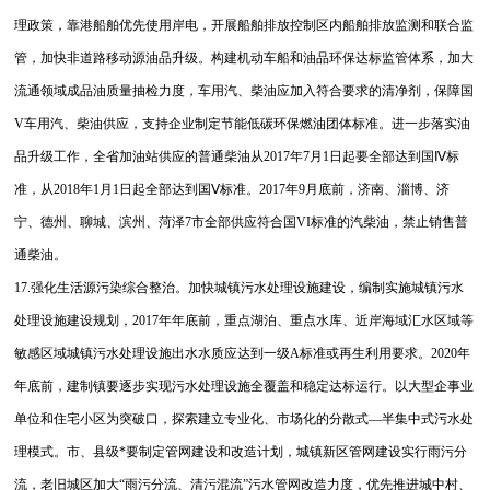
理政策，靠港船舶优先使用岸电，开展船舶排放控制区内船舶排放监测和联合监
管，加快非道路移动源油品升级。构建机动车船和油品环保达标监管体系，加大
流通领域成品油质量抽检力度，车用汽、柴油应加入符合要求的清净剂，保障国
V车用汽、柴油供应，支持企业制定节能低碳环保燃油团体标准。进一步落实油
品升级工作，全省加油站供应的普通柴油从2017年7月1日起要全部达到国Ⅳ标
准，从2018年1月1日起全部达到国Ⅴ标准。2017年9月底前，济南、淄博、济
宁、德州、聊城、滨州、菏泽7市全部供应符合国VI标准的汽柴油，禁止销售普
通柴油。
17.强化生活源污染综合整治。加快城镇污水处理设施建设，编制实施城镇污水
处理设施建设规划，2017年年底前，重点湖泊、重点水库、近岸海域汇水区域等
敏感区域城镇污水处理设施出水水质应达到一级A标准或再生利用要求。2020年
年底前，建制镇要逐步实现污水处理设施全覆盖和稳定达标运行。以大型企事业
单位和住宅小区为突破口，探索建立专业化、市场化的分散式—半集中式污水处
理模式。市、县级*要制定管网建设和改造计划，城镇新区管网建设实行雨污分
流，老旧城区加大“雨污分流、清污混流”污水管网改造力度，优先推进城中村、