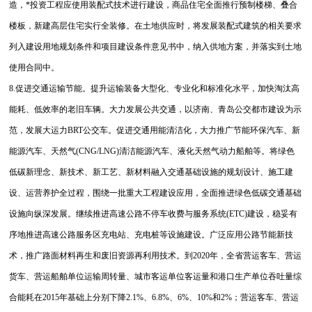
造，*投资工程应使用装配式技术进行建设，商品住宅全面推行预制楼梯、叠合
楼板，新建高层住宅实行全装修。在土地供应时，将发展装配式建筑的相关要求
列入建设用地规划条件和项目建设条件意见书中，纳入供地方案，并落实到土地
使用合同中。
8.促进交通运输节能。提升运输装备大型化、专业化和标准化水平，加快淘汰高
能耗、低效率的老旧车辆。大力发展公共交通，以济南、青岛公交都市建设为示
范，发展大运力BRT公交车。促进交通用能清洁化，大力推广节能环保汽车、新
能源汽车、天然气(CNG/LNG)清洁能源汽车、液化天然气动力船舶等。将绿色
低碳新理念、新技术、新工艺、新材料融入交通基础设施的规划设计、施工建
设、运营养护全过程，围绕一批重大工程建设应用，全面推进绿色低碳交通基础
设施向纵深发展。继续推进高速公路不停车收费与服务系统(ETC)建设，稳妥有
序地推进高速公路服务区充电站、充电桩等设施建设。广泛应用公路节能新技
术，推广路面材料再生和废旧资源再利用技术。到2020年，全省营运客车、营运
货车、营运船舶单位运输周转量、城市客运单位客运量和港口生产单位吞吐量综
合能耗在2015年基础上分别下降2.1%、6.8%、6%、10%和2%；营运客车、营运