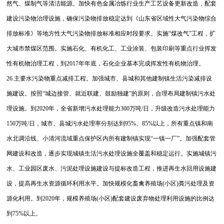
然气、煤制气等清洁能源。加快有色金属冶炼行业生产工艺设备更新改造，配套
建设污染物治理设施，确保污染物排放稳定达到《山东省区域性大气污染物综合
排放标准》等地方性大气污染物排放标准相应时段要求。实施“煤改气”工程，扩
大城市禁煤区范围。实施石化、有机化工、工业涂装、包装印刷等重点行业挥发
性有机物治理工程，到2017年年底，石化企业基本完成挥发性有机物治理。
26.主要水污染物重点减排工程。加强城市、县城和其他建制镇生活污染减排设
施建设。按照“城边接管、就近联建、鼓励独建”的原则，合理布局建制镇污水处
理设施。到2020年，全省新增污水处理能力300万吨/日，升级改造污水处理能力
150万吨/日，城市、县城污水处理率分别达到95%、85%以上，所有重点镇和南
水北调沿线、小清河流域重点保护区内所有建制镇实现“一镇一厂”。加强配套管
网建设和改造，逐步实现城镇生活污水处理设施全覆盖和稳定运行。实施城镇污
水、工业园区废水、污泥处理设施建设与提标改造工程，推进再生水回用设施建
设，提高再生水资源循环利用水平。加快规模化畜禽养殖场(小区)粪污处理及资
源化利用。到2020年，规模养殖场(小区)配套建设废弃物处理利用设施的比例达
到75%以上。