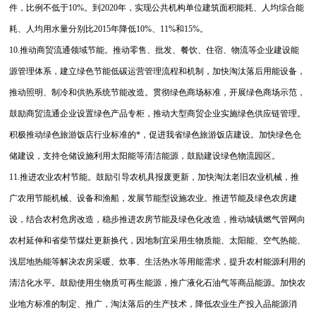
件，比例不低于10%。到2020年，实现公共机构单位建筑面积能耗、人均综合能
耗、人均用水量分别比2015年降低10%、11%和15%。
10.推动商贸流通领域节能。推动零售、批发、餐饮、住宿、物流等企业建设能
源管理体系，建立绿色节能低碳运营管理流程和机制，加快淘汰落后用能设备，
推动照明、制冷和供热系统节能改造。贯彻绿色商场标准，开展绿色商场示范，
鼓励商贸流通企业设置绿色产品专柜，推动大型商贸企业实施绿色供应链管理。
积极推动绿色旅游饭店行业标准的*，促进我省绿色旅游饭店建设。加快绿色仓
储建设，支持仓储设施利用太阳能等清洁能源，鼓励建设绿色物流园区。
11.推进农业农村节能。鼓励引导农机具报废更新，加快淘汰老旧农业机械，推
广农用节能机械、设备和渔船，发展节能型设施农业。推进节能及绿色农房建
设，结合农村危房改造，稳步推进农房节能及绿色化改造，推动城镇燃气管网向
农村延伸和省柴节煤灶更新换代，因地制宜采用生物质能、太阳能、空气热能、
浅层地热能等解决农房采暖、炊事、生活热水等用能需求，提升农村能源利用的
清洁化水平。鼓励使用生物质可再生能源，推广液化石油气等商品能源。加快农
业地方标准的制定、推广，淘汰落后的生产技术，降低农业生产投入品能源消