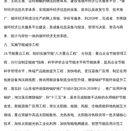
乡、互联互通、运转顺畅的物流回收体系。建设省循环经济公共服务平台，*循
环经济信息共享体系，实现循环经济信息的采集、发布以及政策引导、技术推
广、循环经济和清洁生产的网上审核、评价等服务。到2020年，完成省、市两级
循环经济公共服务平台建设，形成集信息采集与报送、管理与决策、资讯与商
务、统计与评价一体的循环经济支持系统。
六、实施节能减排工程
24.节能重点工程。组织实施节能“八大重点工程”，分别是：重点企业节能管理工
程，分行业制定能效*指南，科学评价企业节能水平和节能效果，提高企业节能
科学管理水平，终端产品能效提升工程，加快电机、变压器推广应用，制定在用
低效设备淘汰路线图，推动用能设备制造业转型升级。燃煤锅炉节能环保提升工
程，落实好《山东省环保煤粉锅炉推广行动计划(2016-2018年)》，推广应用环保
锅炉，淘汰落后燃煤锅炉，到“十三五”末，基本完成能效不达标的在用锅炉节能
改造。新能源推广应用工程，突出太阳能、核能、风能、生物质能和地热能五大
领域，重点突破中高温太阳能集热、光热发电、太阳能冷热联供等一批关键核心
技术，加快太阳能光热工业化利用，加快智能电网建设。
智慧节能应用示范工