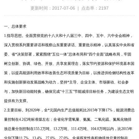
更新时间：2017-07-06 | 点击率：2197
一、总体要求
1.指导思想。全面贯彻党的十八大和十八届三中、四中、五中、六中全会精神，
深入贯彻系列重要讲话和视察山东重要讲话、重要批示精神，认真落实中央和省
委、省*决策部署，紧紧围绕“五位一体”总体布局和“四个全面”战略布局，牢固
树立创新、协调、绿色、开放、共享发展理念，落实节约资源和保护环境基本国
策，以提高能源利用效率和改善生态环境质量为目标，以推进供给侧结构性改革
和实施创新驱动发展战略为动力，坚持*主导、企业主体、市场驱动、社会参
与，加快新旧动能转换，确保完成“十三五”节能减排目标任务，为建设生态文明
提供有力支撑。
2.主要目标。到2020年，全*元国内生产总值能耗比2015年下降17%，能源消费总
量控制在4.2亿吨标准煤左右；全省化学需氧量、氨氮、二氧化硫、氮氧化物排
放总量分别控制在155.2万吨、13.2万吨、111.4万吨、104.0万吨以内，比2015年
分别下降11.7%、13.4%、27.0%、27.0%。全省挥发性有机物排放总量控制在