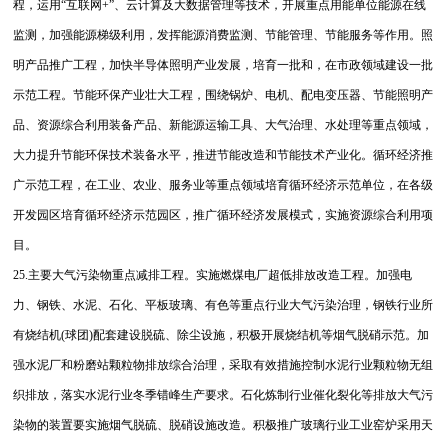
程，运用“互联网+”、云计算及大数据管理等技术，开展重点用能单位能源在线
监测，加强能源梯级利用，发挥能源消费监测、节能管理、节能服务等作用。照
明产品推广工程，加快半导体照明产业发展，培育一批和，在市政领域建设一批
示范工程。节能环保产业壮大工程，围绕锅炉、电机、配电变压器、节能照明产
品、资源综合利用装备产品、新能源运输工具、大气治理、水处理等重点领域，
大力提升节能环保技术装备水平，推进节能改造和节能技术产业化。循环经济推
广示范工程，在工业、农业、服务业等重点领域培育循环经济示范单位，在各级
开发园区培育循环经济示范园区，推广循环经济发展模式，实施资源综合利用项
目。
25.主要大气污染物重点减排工程。实施燃煤电厂超低排放改造工程。加强电
力、钢铁、水泥、石化、平板玻璃、有色等重点行业大气污染治理，钢铁行业所
有烧结机(球团)配套建设脱硫、除尘设施，积极开展烧结机等烟气脱硝示范。加
强水泥厂和粉磨站颗粒物排放综合治理，采取有效措施控制水泥行业颗粒物无组
织排放，落实水泥行业冬季错峰生产要求。石化炼制行业催化裂化等排放大气污
染物的装置要实施烟气脱硫、脱硝设施改造。积极推广玻璃行业工业窑炉采用天