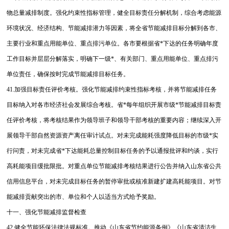
物总量减排制度。强化约束性指标管理，健全目标责任分解机制，综合考虑能源
环境状况、经济结构、节能减排潜力等因素，将全省节能减排目标分解到各市、
主要行业和重点用能单位、重点排污单位。各市要根据省*下达的任务明确年度
工作目标并层层分解落实，明确下一级*、有关部门、重点用能单位、重点排污
单位责任，确保按时完成节能减排目标任务。
41.加强目标责任评价考核。强化节能减排约束性指标考核，并将节能减排任务
目标纳入对各市经济社会发展综合考核。省*每年组织开展市级*节能减排目标责
任评价考核，将考核结果作为领导班子和领导干部考核的重要内容；继续深入开
展领导干部自然资源资产离任审计试点。对未完成能耗强度降低目标的市级*实
行问责，对未完成省*下达能耗总量控制目标任务的予以通报批评和约谈，实行
高耗能项目缓批限批。对重点单位节能减排考核结果进行公告并纳入山东省公共
信用信息平台，对未完成目标任务的暂停审批或核准新建扩建高耗能项目。对节
能减排贡献突出的市、单位和个人以适当方式给予奖励。
十一、强化节能减排监督检查
42.健全节能环保法律法规标准。推动《山东省节约能源条例》《山东省清洁生