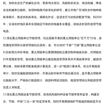
耗。加快农业生产机械化步伐，更新淘汰老旧、高能耗的农业、渔业机械，降低
农业机械单位能耗。加强种植模式标准化的研究，建立并推广区域性农作物种植
标准模式，推进农机标准化、规模化作业，促进农艺与农机的配套节能。到2020
年，全省农村地区基本实现稳定可靠的供电服务全覆盖，鼓励农村居民使用节能
电器。
12.强化重点用能单位节能管理。结合国家开展的重点用能单位“百千万”行动，按
照属地管理和分级管理相结合原则，省、市分别对“千家”“万家”重点用能单位进
行目标责任评价考核。重点用能单位要围绕能耗总量控制和能效目标，对用能实
行年度预算管理。推动重点用能单位建设能源管理体系并开展效果评价，健源消
费台账，按标准要求配备能源计量器具，进一步*能源计量体系。依法开展能源
审计，组织实施能源绩效评价，开展达标对标和节能自愿活动，提升重点用能单
位能效水平。严格执行能源统计、能源利用状况报告、能源管理岗位和能源管理
负责人等制度。
13.强化重点用能设备节能管理。加强高耗能特种设备节能审查和监管，构建安
全、节能、环保“三位一体”的监管体系。组织开展燃煤锅炉节能减排能效提升活