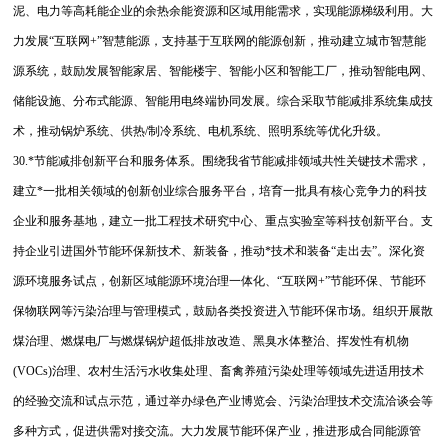
泥、电力等高耗能企业的余热余能资源和区域用能需求，实现能源梯级利用。大
力发展“互联网+”智慧能源，支持基于互联网的能源创新，推动建立城市智慧能
源系统，鼓励发展智能家居、智能楼宇、智能小区和智能工厂，推动智能电网、
储能设施、分布式能源、智能用电终端协同发展。综合采取节能减排系统集成技
术，推动锅炉系统、供热/制冷系统、电机系统、照明系统等优化升级。
30.*节能减排创新平台和服务体系。围绕我省节能减排领域共性关键技术需求，
建立*一批相关领域的创新创业综合服务平台，培育一批具有核心竞争力的科技
企业和服务基地，建立一批工程技术研究中心、重点实验室等科技创新平台。支
持企业引进国外节能环保新技术、新装备，推动*技术和装备“走出去”。深化资
源环境服务试点，创新区域能源环境治理一体化、“互联网+”节能环保、节能环
保物联网等污染治理与管理模式，鼓励各类投资进入节能环保市场。组织开展散
煤治理、燃煤电厂与燃煤锅炉超低排放改造、黑臭水体整治、挥发性有机物
(VOCs)治理、农村生活污水收集处理、畜禽养殖污染处理等领域先进适用技术
的经验交流和试点示范，通过举办绿色产业博览会、污染治理技术交流洽谈会等
多种方式，促进供需对接交流。大力发展节能环保产业，推进形成合同能源管