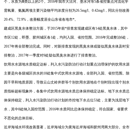
个，水质为Ⅲ类以上的2个。2016年我市大沽河、墨水河等5条省控重点河流化学
需氧量、氨氮两项主要污染物平均浓度分别为26.5mg/l、0.42mg/l，同比分别改善
20.4%、72.9%，改善幅度居全山东省各地市*。
建成区黑臭水体整治方面，于2015年前*排查发现建成区有14处黑臭水体，其中
市区12处，即墨、胶州城区各1处，均列入国、省控范围。2016年完成整治6处，
2017年将全部整治完成。同时，对新排查发现的黑臭水体或疑似黑臭水体及时安
排整治，2017年一季度对9处疑似黑臭水体进行了排查整治。
饮用水水源地水质稳定达标，列入水污染防治行动计划重点治理保护的饮用水源
主要是向各级城区供水的18处集中式饮用水水源地，全部列入国、省控范围。除
因干旱和地质原因，导致云山丈岭井群等个别饮用水源地在个别时段出现个别水
质指标超标现象外，各集中式饮用水源地水质总体保持稳定达标。
地下水水质总
体保持稳定，列入水污染防治行动计划的市控地下水点位53处，主要为浅层地下
水，其中8处纳入国控范围，2016年水质同比总体保持稳定，符合国家、省要求
不恶化的总体目标。
近岸海域水环境改善显著，近岸海域分为黄海近岸海域和胶州湾两大部分。全市