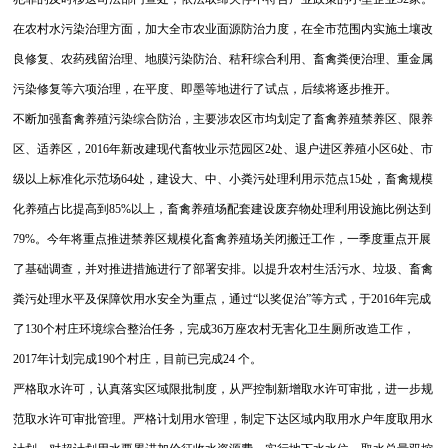
在农村水污染治理方面，加大全市农业面源防治力度，在全市范围内实施土壤改
良修复、农药残留治理、地膜污染防治、秸秆综合利用、畜禽粪便治理、重金属
污染修复等六项治理，在平度、即墨等地进行了试点，后续将逐步推开。
不断加强畜禽养殖污染综合防治，主要涉农区市均划定了畜禽养殖禁养区、限养
区、适养区，2016年新改建现代畜牧业示范园区2处、退户进区养殖小区6处、市
级以上标准化示范场64处，建设大、中、小粪污处理利用示范点15处，畜禽规模
化养殖占比提高到85%以上，畜禽养殖场配套建设废弃物处理利用设施比例达到
79%。今年将重点推进禁养区规模化畜禽养殖场关闭搬迁工作，一季度重点开展
了基础调查，并对推进措施进行了部署安排。
以提升农村生活污水、垃圾、畜禽
粪污处理水平及保障饮用水安全为重点，通过“以奖促治”等方式，于2016年完成
了130个村庄环境综合整治任务，完成36万座农村无害化卫生厕所改造工作，
2017年计划完成190个村庄，目前已完成24 个。
严格取水许可，认真落实区域限批制度，从严控制新增取水许可审批，进一步规
范取水许可审批管理。严格计划用水管理，制定下达区域内取用水户年度取用水