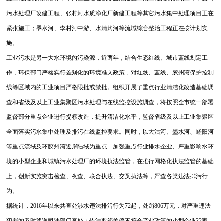
污水处理厂改建工程、张村河水质净化厂新建工程等其它污水集中处理项目正在
紧张施工；墨水河、李村河中游、水清沟河等流域综合整治工程正在按计划实
施。
工业污水是另一大水环境的污染源，近两年，结合生态红线、城市蓝线划定工
作，环保部门严格实行差别化的环境准入政策，对红线、蓝线、胶州湾保护控制
线等区域内的工业项目严格限批或禁批。组织开展了重点行业清洁化改造基础调
查和省级及以上工业集聚区污水处理与在线监控设施调查，将按照全市统一部署
监督部分重点企业进行提标改造，提升清洁化水平，监督省级及以上工业集聚区
全面落实污水集中处理及排污在线监控要求。
同时，以大沽河、墨水河、嵯阳河
等重点流域及环胶州湾近岸陆域为重点，加强重点行业排水企业、严重影响水环
境的小型企业和城镇污水处理厂的环境执法监管，在推行网格化执法监管的基础
上，创新实施突击检查、夜查、联合执法、交叉执法等，严查各类违法排污行
为。
据统计，2016年以来共查处涉水违法排污行为72起，处罚806万元，对严重违法
犯罪的及时移送司法部门查处；依法取缔关停不符合产业政策的小型企业32家。