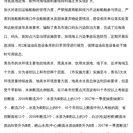
湾底退池还海，胶州湾海域面积萎缩得到遏止并实现扩大。
加大对老旧运输船舶的管理力度，严禁报废商船和排污不达标船舶参与营运。严
查到港船舶和港口作业船舶废水及固体废弃物处置情况，督促相关单位落实处置
和达标排放等具体要求。编制了青岛市港口码头污染防治方案，完成了沿海港
口、码头、装卸点污染治理设施普查。加强海上污染事故应急防范，定期开展应
急演练，对2座溢油应急设备库的日常管理进行规范，保障溢油应急设备处于随
时可用状态。
青岛市的水环境主要包括地表水、黑臭水体、饮用水源地、地下水、近岸海域五
个方面，分为省控以上和市控两个层面。《市实施方案》实施至今，青岛5大水
环境质量持续改善。
地表水环境质量方面，地表水水质总体达到目标要求，但是
受干旱影响，水体断流比例较高。在35条市控重点河流设有61个市控以上考核监
控断面，2016年断流26个，水质为Ⅲ类以上的13个；2017年一季度抽查抽测51
个，断流25个，水质为Ⅲ类以上的8个。61个市控以上断面中列入考核的国、省
控断面有11个，2016年断流3个，水质为Ⅲ类以上的3个，白沙河(赵村桥)断面水
质由Ⅳ类升为Ⅲ类，崂山水库(中心)断面水质由Ⅲ类升为Ⅱ类；2017年一季度断流7