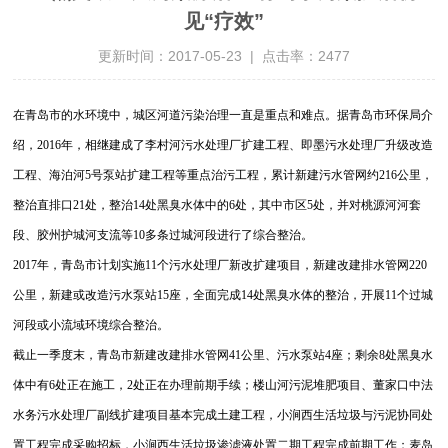
见“疗效”
更新时间：2017-05-23 | 点击率：2477
在青岛市的水环境中，城区河道污染治理一直是重点和难点。据青岛市环保局介
绍，2016年，相继建成了李村河污水处理厂扩建工程、即墨污水处理厂升级改造
工程、海泊河5号泵站扩建工程等重点治污工程，累计新建污水管网约216公里，
整治直排口21处，整治14处黑臭水体中的6处，其中市区5处，并对桃源河河套
段、胶州护城河支流等10多条过城河段进行了综合整治。
2017年，青岛市计划实施11个污水处理厂新改扩建项目，新建改建排水管网220
公里，新建或改造污水泵站15座，全面完成14处黑臭水体的整治，开展11个过城
河段或小流域环境综合整治。
截止一季度末，青岛市新建改建排水管网41公里、污水泵站4座；剩余8处黑臭水
体中有6处正在施工，2处正在办理前期手续；楼山河污泥堆肥项目、董家口中法
水务污水处理厂副线扩建项目基本完成土建工程，小涧西生活垃圾与污泥协同处
置工程完成采购招标，小涧西生活垃圾渗滤液处置二期工程完成前期工作；麦岛