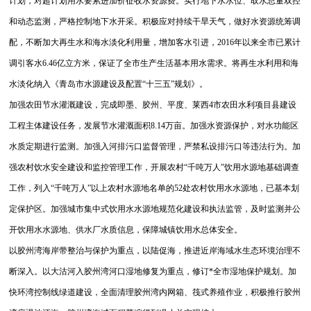
计划，对超计划用水要累进加价征收水资源费。实行地下水水位、取水总量双控
和动态监测，严格控制地下水开采。积极应对持续干旱天气，做好水资源统筹调
配，不断加大再生水和海水淡化利用量，增加客水引进，2016年以来全市已累计
调引客水6.46亿立方米，保证了全市生产生活基本用水需求。将再生水利用和海
水淡化纳入《青岛市水源建设及配置“十三五”规划》。
加强农田节水灌溉建设，完成即墨、胶州、平度、莱西4市农田水利项目县建设
工程主体建设任务，发展节水灌溉面积8.14万亩。加强水资源保护，对水功能区
水质定期进行监测。加强入河排污口监督管理，严禁私设排污口等违法行为。加
强农村饮水安全建设和监控管理工作，开展农村“千吨万人”饮用水源地基础调查
工作，列入“千吨万人”以上农村水源地名单的52处农村饮用水水源地，已基本划
定保护区。加强城市集中式饮用水水源地规范化建设和执法监管，及时监测并公
开饮用水水源地、供水厂水质信息，保障城镇饮用水总体安全。
以胶州湾海岸带整治与保护为重点，以陆促海，推进近岸海域水生态环境治理不
断深入。以大沽河入胶州湾河口湿地修复为重点，修订*全市湿地保护规划。加
快环湾控制线绿道建设，全面清理胶州湾内网箱、筏式养殖作业，积极推行胶州