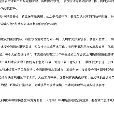
(包括居民计划用水与定额管理、居民阶梯水价)、节水统计等基础管理工作，同时指
验的凝练提升。
组织保障是基础，资金保障是关键，公众参与是根本。要充分认识水的内涵和价值，革
索建立等*与社会资本有机融合的合作机制。
明建设的重要内容。我国水资源时空分布不均，人均水资源量较低，供需矛盾突出，加
市水安全问题的重要举措。深入推进城镇节水工作，有利于提高用水效率和效益，优化
庭、每个人的自觉行动”。李克强总理在2015年中央经济工作会议上明确要加快推进
市规划建设管理工作的若干意见》(以下简称《若干意见》)、《国务院关于进一步推进新
确了加强城镇节水的工作任务，全面建设节水型城市。2016年来，发改委会同各部委联合印
，必须尽快开展相应节水工作。为落实党中央、国务院有关决策部署，住房城乡建设部
节约型、环境友好型社会，为城镇节水改造实施、节水制度建设与落实提供参考。
利用(海绵城市建设)等方方面面，《指南》中明确强调要坚持规划，要在城市总体规