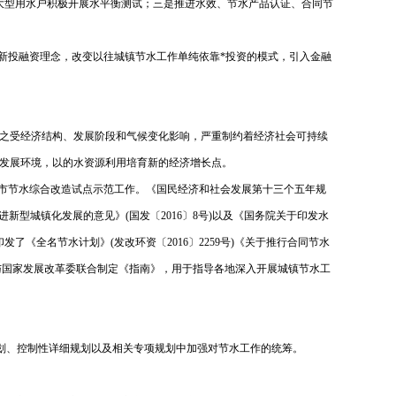
导大型用水户积极开展水平衡测试；三是推进水效、节水产品认证、合同节
新投融资理念，改变以往城镇节水工作单纯依靠*投资的模式，引入金融
之受经济结构、发展阶段和气候变化影响，严重制约着经济社会可持续
发展环境，以的水资源利用培育新的经济增长点。
城市节水综合改造试点示范工作。《国民经济和社会发展第十三个五年规
型城镇化发展的意见》(国发〔2016〕8号)以及《国务院关于印发水
发了《全名节水计划》(发改环资〔2016〕2259号)《关于推行合同节水
与国家发展改革委联合制定《指南》，用于指导各地深入开展城镇节水工
划、控制性详细规划以及相关专项规划中加强对节水工作的统筹。