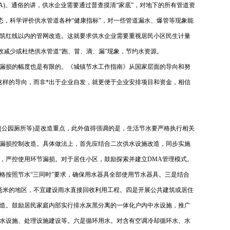
A)。通俗的讲，供水企业需要通过普查摸清“家底”，对地下的所有管道资
态，科学评价供水管道各种“健康指标”，对一些管道漏水、爆管等现象能
筑红线以内的管网改造。这就要求供水企业需要重视居民小区民生计量
效减少或杜绝供水管道“跑、冒、滴、漏”现象，节约水资源。
漏损的幅度也是有限的。《城镇节水工作指南》从国家层面的导向和努
有这样的导向，而非*出于企业自发，就更便于企业安排项目和资金，相信
(公园厕所等)是改造重点，此外值得强调的是，生活节水要严格执行相关
漏损控制改造。具体做法上，首先应结合二次供水设施改造，同步实施
，严控使用环节漏损。对于居住小区，鼓励探索并建立DMA管理模式。
格按照节水“三同时”要求，确保用水器具全部使用节水器具。三是结合
毫米的地区，不宜建设雨水直接回收利用工程。四是开展公共建筑或居住
造。鼓励居民家庭内部实行排水灰黑分离的一体化户内中水设施，推广
水设施、处理设施建设等。六是循环用水。对含有空调冷却循环水、水