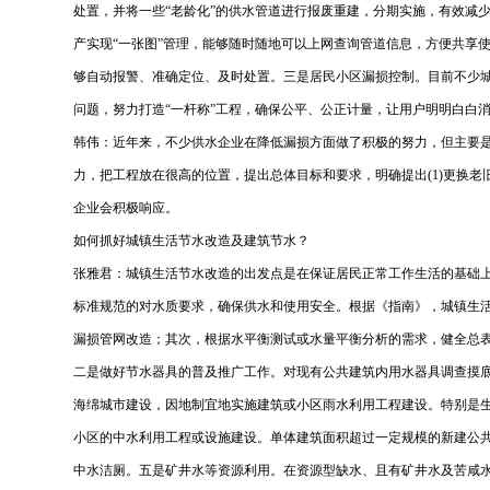
处置，并将一些“老龄化”的供水管道进行报废重建，分期实施，有效减少
产实现“一张图”管理，能够随时随地可以上网查询管道信息，方便共享
够自动报警、准确定位、及时处置。三是居民小区漏损控制。目前不少
问题，努力打造“一杆称”工程，确保公平、公正计量，让用户明明白白
韩伟：近年来，不少供水企业在降低漏损方面做了积极的努力，但主要
力，把工程放在很高的位置，提出总体目标和要求，明确提出(1)更换老
企业会积极响应。
如何抓好城镇生活节水改造及建筑节水？
张雅君：城镇生活节水改造的出发点是在保证居民正常工作生活的基础上
标准规范的对水质要求，确保供水和使用安全。根据《指南》，城镇生
漏损管网改造；其次，根据水平衡测试或水量平衡分析的需求，健全总
二是做好节水器具的普及推广工作。对现有公共建筑内用水器具调查摸底
海绵城市建设，因地制宜地实施建筑或小区雨水利用工程建设。特别是生
小区的中水利用工程或设施建设。单体建筑面积超过一定规模的新建公
中水洁厕。五是矿井水等资源利用。在资源型缺水、且有矿井水及苦咸