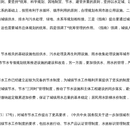
原则。要坚持*统筹、科学规划、因地制宜、节水、建管并重的原则，坚持以水定城、
水系的基础上，按照有利于水循环、循序利用的原则，合理规划布局市政公用设施。二
与城镇供水、排水与污水处理、绿地、水系等规划相衔接。三是《指南》提出要通过城
这也需要城市总体规划的统筹。四是强调了*统筹管理的作用。《指南》强调，城镇
节水相关的基础设施包括供水、污水处理及再生利用设施、雨水收集处理设施等城市“
城市节水专项规划统筹推进设施的建设和改造，另一方面，要加强供水、用水的管理，
水工作已经建立起较为完备的节水制度，为城镇节水工作顺利开展提供了坚实的制度
城镇节水。节水“三同时”管理制度，推动了节水设施和主体工程建设的同步落实，
要缴纳超定额累进加价费，保证了城镇用水总量的基本稳定；居民用水阶梯水价制度，
2015〕17号)，对城市节水工作提出了更高要求，《中共中央 国务院关于进一步加
城镇节水工作制度的要求，包括水效行动、节水产品认证管理制度、水效标识管理制度