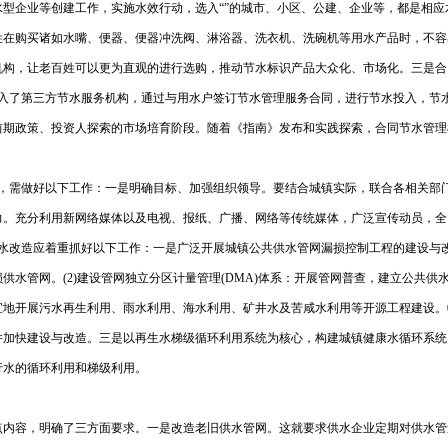
型企业等创建工作，实施水效行动，选入“”的城市、小区、公建、企业等，都是相应
姓在购买诸如水嘴、便器、便器冲洗阀、淋浴器、洗衣机、洗碗机等用水产品时，不容
机构，让老百姓可以更为直观的进行选购，推动节水标识产品大众化、市场化。三是合
引入了第三方节水服务机构，通过与用水户签订节水管理服务合同，进行节水投入，节
于前期政策、投资人探索的市场培育阶段。随着《指南》发布和实践探索，合同节水
面，需做好以下工作：一是明确目标、加强组织领导。要结合城镇实际，联合各相关部
力。充分利用新网络媒体以及电视、报纸、广播、网络等传统媒体，广泛宣传动员，全
水改造应着重抓好以下工作：一是广泛开展城镇公共供水管网漏损控制工程的建设与改造
供水管网。(2)建设管网独立分区计量管理(DMA)体系：开展管网普查，建立公共
宜地开展污水再生利用、雨水利用、海水利用、矿井水及苦咸水利用等开源工程建设。
并加快建设与改造。三是以再生水梯级循环利用系统为核心，构建城镇健康水循环系统
行水的循环利用和梯级利用。
内容，明确了三方面要求。一是改造老旧供水管网。这就要求供水企业定期对供水管