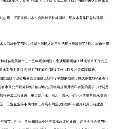
确定的目标要求，参照《指南》，制定节水工作计划，明确尚未达到国家节
刘志琪、江苏省供排水协会副秘书长林国峰、绍兴水务集团总沈建新、
人口增长了75%，但城市居民人均日生活用水量降低了24%，城市年用
经济和社会发展第十三个五年规划纲要》宏观层面明确了城镇节水工作的总
镇节水工作主要包括“硬件”和“软件”建设工作，以及相关保障措施。
，我国城镇市政公用基础设施建设取得了明显的成效，绝大多数城镇都有了
现有市政公用设施和他们的功能也面临着提质升级和转型的需求，特别是
加强开源工程建设，重点是污水、雨水、海水、矿井水等非常规水资源
区、工业企业等不同对象，开展不同层次的循环与循序利用工程建设，
水型城市、企业、单位和居民小区等节水载体的建设，调动全社会参与积