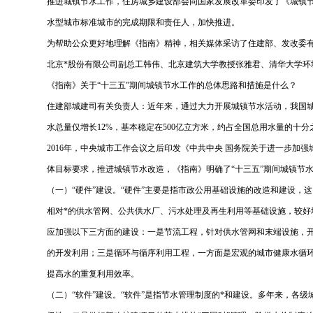
推进城镇节水工作，住房城乡建设部会同国家发展改革委印发了《城镇节
水型城市标准城市的完成期限和责任人，加快推进。
为帮助公众更好地理解《指南》精神，相关媒体采访了住建部、发改委
北京*股份有限公司副总工韩伟、北京建筑大学教授张雅君、清华大
《指南》关于“十三五”期间城镇节水工作的总体思路和措施是什么？
住建部城建司有关负责人：近年来，通过大力开展城镇节水活动，我国城
水总量仅增长12%，基本稳定在500亿立方米，约占全国总用水量的十分
2016年，中央城市工作会议之后印发《中共中央 国务院关于进一步
体目标要求，推进城镇节水改造，《指南》明确了“十三五”期间城镇节
（一）“硬件”建设。“硬件”主要是指市政公用基础设施的改造和建设
相对*的供水管网、公共供水厂、污水处理及再生利用等基础设施，较
应加强以下三方面的建设：一是节流工程，针对供水管网和末端设施，
的开发利用；三是循环与循序利用工程，一方面是宏观的城市健康水循
提高水的重复利用效率。
（二）“软件”建设。“软件”是指节水管理制度的*和建设。多年来，