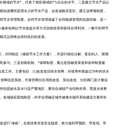
水领域的节水*，代表了相应领域的*%左右的水平。二是建立节水产品认
易知道哪些是用水少的节水产品，会造成购买盲区。建立这两项制度，
同节水管理制度。合同节水管理借鉴了合同能源管理的实践经验，是一
水服务机构以节水效益分享方式回收投资和获得合理利润，一般可利用节
管理模式运用将会得到良好的发展。
门，共同制定《城镇节水工作方案》，并进行细化分解、落实到人、限期
民参与。三是创新机制、*保障制度，重点是投融资渠道和各种制度建
工作。主要包括：(1)改造老旧供水管网：对使用年限超过50年的供水
供水管网信息系统，开展管网分区局部改造、泵站改造、分区阀门及计量设
特别是缺水及水污染严重地区，要结合城镇产业结构布局、黑臭水体整
。各城镇应因地制宜，科学合理确定城市健康水循环系统建设方案和长
道进行“体检”，全面排查管道安全隐患，努力做到早预防、早发现、早