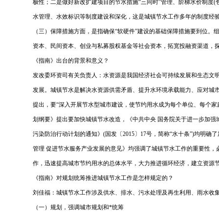
极性；二是做好新改扩建项目的节水措施“三同时”管理、阶梯水价制度
水管理、水效标识等制度建设和深化，这是城镇节水工作多年的制度经
（三）保障措施方面，是指确保“软硬件”建设的基础保障措施要到位。
资本、民间资本、创业与私募股权基金等社会资本，拓宽投融资渠道，探
《指南》出台的背景和意义？
发改委环资司有关负责人：水资源是我国经济社会可持续发展和生态文
发展。城镇节水是解决水资源供需矛盾、提升水环境承载能力、应对城
提出，要“深入开展节水型城市建设，使节约用水成为每个单位、每个家
划纲要》提出要加快城镇节水改造，《中共中央 国务院关于进一步加强城
污染防治行动计划的通知》(国发〔2015〕17号，简称“水十条”)均明
管理 促进节水服务产业发展的意见》均强调了城镇节水工作的重要性
作，迅速提高城市节约用水的总体水平，大力推进循环经济，建立资源
《指南》对规划统筹推进城镇节水工作是怎样规定的？
刘佳福：城镇节水工作涉及供水、排水、污水处理及再生利用、雨水收集
（一）规划，强调城市规划和*统筹