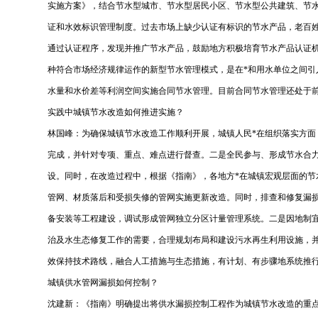
实施方案》，结合节水型城市、节水型居民小区、节水型公共建筑、节水
证和水效标识管理制度。过去市场上缺少认证有标识的节水产品，老百
通过认证程序，发现并推广节水产品，鼓励地方积极培育节水产品认证
种符合市场经济规律运作的新型节水管理模式，是在*和用水单位之间
水量和水价差等利润空间实施合同节水管理。目前合同节水管理还处
实践中城镇节水改造如何推进实施？
林国峰：为确保城镇节水改造工作顺利开展，城镇人民*在组织落实方
完成，并针对专项、重点、难点进行督查。二是全民参与、形成节水合
设。同时，在改造过程中，根据《指南》，各地方*在城镇宏观层面的节
管网、材质落后和受损失修的管网实施更新改造。同时，排查和修复漏损
备安装等工程建设，调试形成管网独立分区计量管理系统。二是因地制
治及水生态修复工作的需要，合理规划布局和建设污水再生利用设施，
效保持技术路线，融合人工措施与生态措施，有计划、有步骤地系统推
城镇供水管网漏损如何控制？
沈建新：《指南》明确提出将供水漏损控制工程作为城镇节水改造的重点