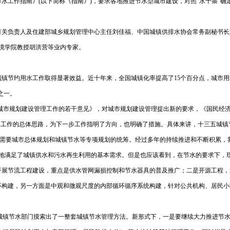
水工作指南》(以下简称《指南》)，要求各地推进节水型城市建设，对照“水十条”
有关负责人及住建部城乡规划管理中心主任刘佳福、中国城镇供排水协会常务副秘书长
学环境学院教授胡洪营等业内专家。
镇节约用水工作取得显著效益。近十年来，全国城镇化率提高了15个百分点，城市用水
之一。
加强城市规划建设管理工作的若干意见》，对城市规划建设管理提出新的要求，《国民
水工作的总体思路，为下一步工作指明了方向，也明确了措施。具体来讲，十三五城
，这需要城市总体规划和城镇节水等专项规划的统筹。经过多年的持续推进和不断积累
好地满足了城镇供水和污水再生利用的基本需求。但是也应该看到，在节水的要求下，
开展节流工程建设，重点是供水管网漏损控制和节水器具的普及推广；二是开源工程，
环构建，另一方面是中观和微观尺度的内部循环循序系统构建，针对公共机构、居民小
各级城镇节水部门摸索出了一整套城镇节水管理方法。新形式下，一是要继续大力推进节