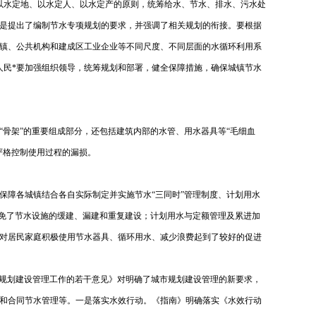
以水定地、以水定人、以水定产的原则，统筹给水、节水、排水、污水处
是提出了编制节水专项规划的要求，并强调了相关规划的衔接。要根据
镇、公共机构和建成区工业企业等不同尺度、不同层面的水循环利用系
人民*要加强组织领导，统筹规划和部署，健全保障措施，确保城镇节水
骨架”的重要组成部分，还包括建筑内部的水管、用水器具等“毛细血
严格控制使用过程的漏损。
保障各城镇结合各自实际制定并实施节水“三同时”管理制度、计划用水
避免了节水设施的缓建、漏建和重复建设；计划用水与定额管理及累进加
对居民家庭积极使用节水器具、循环用水、减少浪费起到了较好的促进
强城市规划建设管理工作的若干意见》对明确了城市规划建设管理的新要求，
和合同节水管理等。一是落实水效行动。《指南》明确落实《水效行动