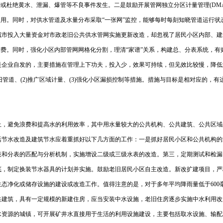
或杜绝黄水、泄漏、爆管等不良事件发生。二是鼓励开展管网独立分区计量管理(DM
使用。同时，对供水管道及水量分布采取“一张网”监控，能够每时每刻知晓管道运行状
城市投入大量资金对市政老旧公共供水管网实施更新改造，却忽视了居民小区内部、建
消费。同时，强化小区内部管网网格化分割，理清“家谱”关系，构建总、分表系统，有
是企业自发的，主要措施在管理上下功夫，投入少，效果可持续，但见效比较慢，降低
旧管道、(2)推广区域计量、(3)强化小区漏损控制等措施。措施与目标是相对应的，
，避免浪费和提高水的利用效率，其中用水量较大的公共机构、公共建筑、公共区域
活节水改造及建筑节水应着重抓好以下几方面的工作：一是抓好居民小区和公共机构的
表和分表的匹配与分析机制，实施增设二级或三级水表的改造。第三，定期测试和检漏
，制定换装节水器具的计划并实施。鼓励老旧居民小区自主改造。新改扩建项目，严
态净化或储存设施的建设或改造工作。值得注意的是，对于多年平均降雨量低于600
共建筑，具有一定规模的新建住房，应当安装中水设施，老旧住房逐步实施中水利用改
水资源的城镇，可开展矿井水直接用于生活的利用设施建设，主要包括取水设施、输配