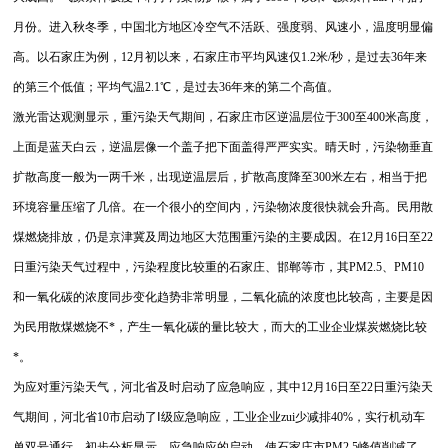
月份。进入秋冬季，中国北方地区冷空气不活跃、强度弱、风速小，温度明显偏
高。以石家庄为例，12月初以来，石家庄市平均风速仅1.2米/秒，是过去36年来
的第三个低值；平均气温2.1℃，是过去36年来的第二个高值。
激光雷达观测显示，重污染天气期间，石家庄市区逆温层位于300至400米高度，
上面是蓝天白云，逆温层像一个盖子把下面盖得严严实实。晴天时，污染物垂直
扩散高度一般为一两千米，出现逆温层后，扩散高度降至300米左右，相当于把
环境容量压缩了几倍。在一个很小的空间内，污染物浓度很快就会升高。民用散
煤燃烧排放，仍是京津冀及周边地区大范围重污染的主要成因。在12月16日至22
日重污染天气过程中，污染程度比较重的石家庄、邯郸等市，其PM2.5、PM10
和一氧化碳的浓度同步变化趋势非常明显，二氧化硫的浓度也比较高，主要是因
为民用散煤燃烧不*，产生一氧化碳的量比较大，而大的工业企业煤炭燃烧比较
*。
为应对重污染天气，河北省及时启动了应急响应，其中12月16日至22日重污染天
气期间，河北省10市启动了Ⅰ级应急响应，工业企业zui少减排40%，实行机动车
单双号通行。初步分析显示，应急响应的启动，使石家庄市PM2.5峰值削减了