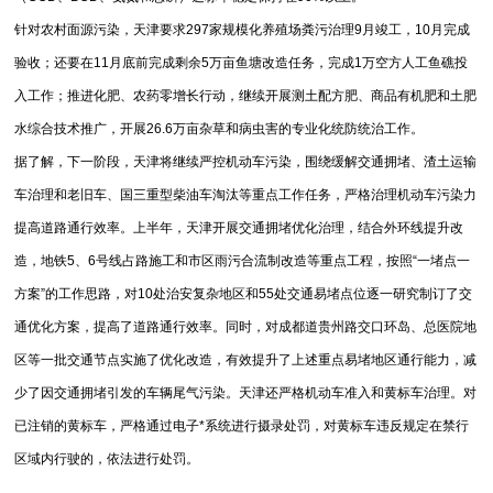
针对农村面源污染，天津要求297家规模化养殖场粪污治理9月竣工，10月完成
验收；还要在11月底前完成剩余5万亩鱼塘改造任务，完成1万空方人工鱼礁投
入工作；推进化肥、农药零增长行动，继续开展测土配方肥、商品有机肥和土肥
水综合技术推广，开展26.6万亩杂草和病虫害的专业化统防统治工作。
据了解，下一阶段，天津将继续严控机动车污染，围绕缓解交通拥堵、渣土运输
车治理和老旧车、国三重型柴油车淘汰等重点工作任务，严格治理机动车污染力
提高道路通行效率。上半年，天津开展交通拥堵优化治理，结合外环线提升改
造，地铁5、6号线占路施工和市区雨污合流制改造等重点工程，按照“一堵点一
方案”的工作思路，对10处治安复杂地区和55处交通易堵点位逐一研究制订了交
通优化方案，提高了道路通行效率。同时，对成都道贵州路交口环岛、总医院地
区等一批交通节点实施了优化改造，有效提升了上述重点易堵地区通行能力，减
少了因交通拥堵引发的车辆尾气污染。天津还严格机动车准入和黄标车治理。对
已注销的黄标车，严格通过电子*系统进行摄录处罚，对黄标车违反规定在禁行
区域内行驶的，依法进行处罚。