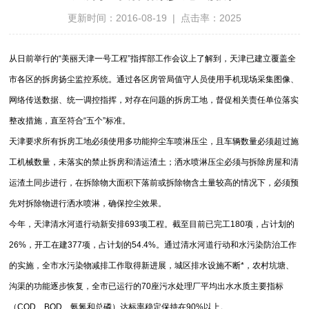
更新时间：2016-08-19 | 点击率：2025
从日前举行的“美丽天津一号工程”指挥部工作会议上了解到，天津已建立覆盖全
市各区的拆房扬尘监控系统。通过各区房管局值守人员使用手机现场采集图像、
网络传送数据、统一调控指挥，对存在问题的拆房工地，督促相关责任单位落实
整改措施，直至符合“五个”标准。
天津要求所有拆房工地必须使用多功能抑尘车喷淋压尘，且车辆数量必须超过施
工机械数量，未落实的禁止拆房和清运渣土；洒水喷淋压尘必须与拆除房屋和清
运渣土同步进行，在拆除物大面积下落前或拆除物含土量较高的情况下，必须预
先对拆除物进行洒水喷淋，确保控尘效果。
今年，天津清水河道行动新安排693项工程。截至目前已完工180项，占计划的
26%，开工在建377项，占计划的54.4%。通过清水河道行动和水污染防治工作
的实施，全市水污染物减排工作取得新进展，城区排水设施不断*，农村坑塘、
沟渠的功能逐步恢复，全市已运行的70座污水处理厂平均出水水质主要指标
（COD、BOD、氨氮和总磷）达标率稳定保持在90%以上。