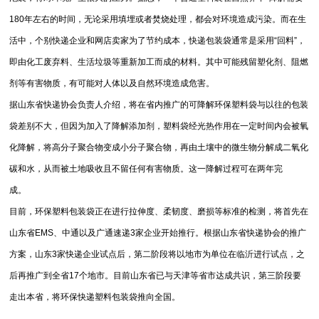
180年左右的时间，无论采用填埋或者焚烧处理，都会对环境造成污染。而在生
活中，个别快递企业和网店卖家为了节约成本，快递包装袋通常是采用“回料”，
即由化工废弃料、生活垃圾等重新加工而成的材料。其中可能残留塑化剂、阻燃
剂等有害物质，有可能对人体以及自然环境造成危害。
据山东省快递协会负责人介绍，将在省内推广的可降解环保塑料袋与以往的包装
袋差别不大，但因为加入了降解添加剂，塑料袋经光热作用在一定时间内会被氧
化降解，将高分子聚合物变成小分子聚合物，再由土壤中的微生物分解成二氧化
碳和水，从而被土地吸收且不留任何有害物质。这一降解过程可在两年完
成。
目前，环保塑料包装袋正在进行拉伸度、柔韧度、磨损等标准的检测，将首先在
山东省EMS、中通以及广通速递3家企业开始推行。根据山东省快递协会的推广
方案，山东3家快递企业试点后，第二阶段将以地市为单位在临沂进行试点，之
后再推广到全省17个地市。目前山东省已与天津等省市达成共识，第三阶段要
走出本省，将环保快递塑料包装袋推向全国。