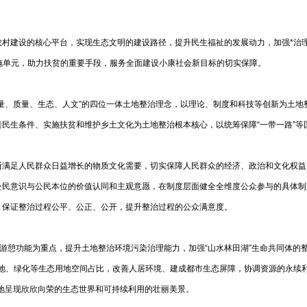
村建设的核心平台，实现生态文明的建设路径，提升民生福祉的发展动力，加强*治理
”的实施单元，助力扶贫的重要手段，服务全面建设小康社会新目标的切实保障。
量、质量、生态、人文”的四位一体土地整治理念，以理论、制度和科技等创新为土地
改善民生条件、实施扶贫和维护乡土文化为土地整治根本核心，以统筹保障“一带一
断满足人民群众日益增长的物质文化需要，切实保障人民群众的经济、政治和文化权益
公民意识与公民本位的价值认同和主观意愿，在制度层面健全全维度公众参与的具体制
文明，保证整治过程公平、公正、公开，提升整治过程的公众满意度。
游憩功能为重点，提升土地整治环境污染治理能力，加强“山水林田湖”生命共同体的
地、绿化等生态用地空间占比，改善人居环境、建成都市生态屏障，协调资源的永续
，使大地呈现欣欣向荣的生态世界和可持续利用的壮丽美景。