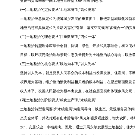
蓝皮书提出未来中国土地整治转型“战略导向”的思考。
(一)土地整治的定位要从“土地本身”到“高位统筹”
土地整治应总体定位为统筹城乡发展的重要抓手，推进新型城镇化和新农
地整治还可具体定位为拉动内需的*引擎，落实空间规划“多规合一
(二)土地整治的理念要从“注重数量”到“四位一体”
土地整治转型理念应融合创新、协调、绿色、开放和共享理念，树立“数
目标，以环境污染治理与景观生态质量提升为土地整治核心导向，以
(三)土地整治的核心要从“以地为本”到“以人为本”
坚持以人为本，就是要从人民群众的根本利益出发谋发展、促发展，不
权界定为基础，维护整治涉及利益相关者的根本利益，在思想层面激发
收入水平、改善人民福祉为根本出发点，在社会层面突出体现乡风
(四)土地整治的阶段要从“粮食生产”到“永续发展”
土地整治转型发展要以“永续发展”为发展导向，以生态、景观服务及休闲
态安全体系，并依托现有山水脉络等*风光加强景观建设，增大农田、林
水”，安居乐业、幸福美满。因此，通过开展永续发展型土地整治