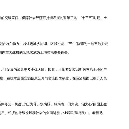
的突破窗口，保障社会经济可持续发展的政策工具。“十三五”时期，土
整治内在动力，以促进城乡协调、区域协调、“三生”协调为土地整治关键
路”等国内重大战略的落地实施为土地整治重要任务。
，让发展的成果惠及全体人民。因此，土地整治应以明晰整治土地的产
度，在技术层面实施信息公开与交流回馈制度，在经济层面以提升人民
整体修复，构建以“山为骨、水为脉、林为表、田为魂、湖为心”的国土生
利用、经济的持续发展和社会的全面进步，让居民“望得见山、看得见