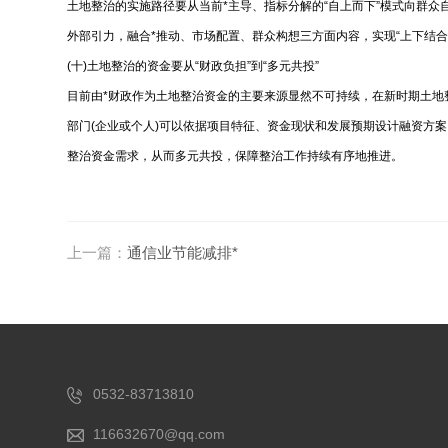
土地整治的实施路径要从当前*主导、指标分解的“自上而下”模式向群众
外部引力，融合*推动、市场配置、群众构想三方面内容，实现“上下
(十)土地整治的资金要从“财政负担”到“多元共投”
目前由*财政作为土地整治资金的主要来源显然不可持续，在新时期土地整治应探索
部门(企业或个人)可以依据项目特征、资金现状和发展预期设计融资方案
整治资金需求，从而多元共投，保障整治工作持续有序地推进。
上一篇：
通信业节能减排*
0532-83713810
116632670@qq.com