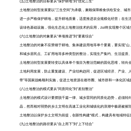
(五)土地整治的目标要从“保护耕地”到“优化三生”
土地整治转型发展要以“三生空间”为承载，兼顾保障粮食供给安全、城市发
进一步严格保护耕地，提升耕地质量，适度推进农业规模化经营；在生活
设绿色基础设施，强化生态化土地整治技术的应用，zui终实现整
(六)土地整治的对象要从“单项推进”到“要素综合”
土地整治的对象不应禁锢于耕地、集体建设用地等单个要素，要实现“山
和城乡居民点、工矿用地等多种类型的整治，实现生产集约、生活提
土地整治转型发展要转变以具体单个项目为整治范畴的固化思维，转向
土地利用发展，防止重复建设、产业结构趋同，促进区域经济、产业、人
带”等国家战略顺利实施，促进土地资源在都市圈、城市群和一体
(八)土地整治的模式要从“同质同化”到“差别整治”
土地整治的模式设计要摆脱千篇一律、城乡雷同的同质化趋势，必须转
晶，然而相对弱势的乡土文明在高速工业化和城镇化的浪潮中极易被摧
土地整治以保护乡土文明为前提，创新性构建*模式，构建具有地域
(九)土地整治的路径要从“自上而下”到“上下结合”