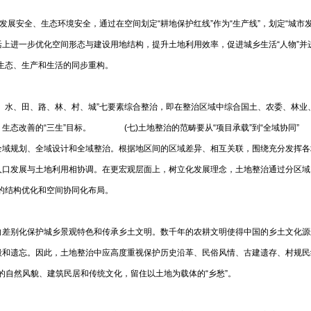
展安全、生态环境安全，通过在空间划定“耕地保护红线”作为“生产线”，划定“城市发展
上进一步优化空间形态与建设用地结构，提升土地利用效率，促进城乡生活“人物”
个区域生态、生产和生活的同步重构。
、水、田、路、林、村、城”七要素综合整治，即在整治区域中综合国土、农委、林
质、生态改善的“三生”目标。 (七)土地整治的范畴要从“项目承载”到“全域
全域规划、全域设计和全域整治。根据地区间的区域差异、相互关联，围绕充分发挥各
口发展与土地利用相协调。在更宏观层面上，树立化发展理念，土地整治通过分区域、分
化区域的结构优化和空间协同化布局。
向差别化保护城乡景观特色和传承乡土文明。数千年的农耕文明使得中国的乡土文化源
毁和遗忘。因此，土地整治中应高度重视保护历史沿革、民俗风情、古建遗存、村规民
特征的自然风貌、建筑民居和传统文化，留住以土地为载体的“乡愁”。