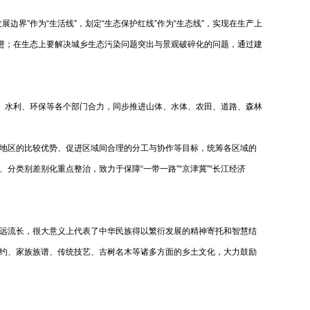
边界”作为“生活线”，划定“生态保护红线”作为“生态线”，实现在生产上
并进；在生态上要解决城乡生态污染问题突出与景观破碎化的问题，通过建
业、水利、环保等各个部门合力，同步推进山体、水体、农田、道路、森林
协同”
地区的比较优势、促进区域间合理的分工与协作等目标，统筹各区域的
类别差别化重点整治，致力于保障“一带一路”“京津冀”“长江经济
远流长，很大意义上代表了中华民族得以繁衍发展的精神寄托和智慧结
约、家族族谱、传统技艺、古树名木等诸多方面的乡土文化，大力鼓励