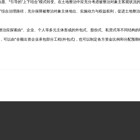
自愿、*引导的“上下结合”模式转变。在土地整治中应充分考虑被整治对象主客观状况
结合”综合治理路径，充分保障被整治对象主体地位、实施动力与权益权利，促进
由*、企业、个人等多元主体形成的外包式、股份式、私营式等不同结构的PPP(Public-
，可以由*全额出资企业承包部分工程(外包式)，也可以制定各方资金比例和分配预期收