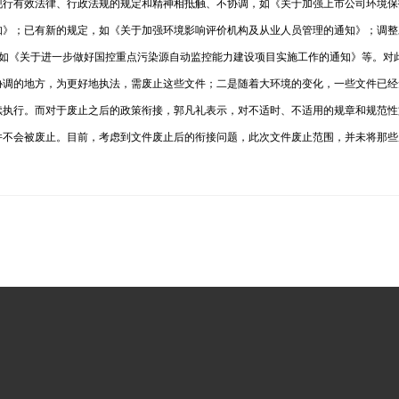
现行有效法律、行政法规的规定和精神相抵触、不协调，如《关于加强上市公司环境保
知》；已有新的规定，如《关于加强环境影响评价机构及从业人员管理的通知》；调整
，如《关于进一步做好国控重点污染源自动监控能力建设项目实施工作的通知》等。对
协调的地方，为更好地执法，需废止这些文件；二是随着大环境的变化，一些文件已经
续执行。而对于废止之后的政策衔接，郭凡礼表示，对不适时、不适用的规章和规范性
件不会被废止。目前，考虑到文件废止后的衔接问题，此次文件废止范围，并未将那些