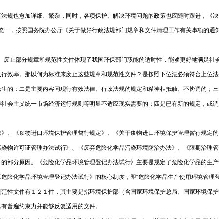
止。
策法规也愈加详细、繁杂，同时，各项保护、解决环境问题的政策也应随时跟进，《决
制统一，按照国务院办公厅《关于做好行政法规部门规章和文件清理工作有关事项的通
义。废止部分规章和规范性文件体现了我国环保部门职能的适时性，能够更好地满足社
执行效率。那以何为标准来废止这些规章和规范性文件？是按照下位法必须符合上位法
民生的；二是主要内容同现行有效法律、行政法规的规定和精神相抵触、不协调的；三
碍社会主义统一市场经济运行规则等明显不适应现实需要的；四是已有新的规定，或调
法》、《废物进口环境保护管理暂行规定》、《关于废物进口环境保护管理暂行规定的
水污染物许可证管理办法试行》、《废弃危险化学品污染环境防治办法》、《限期
章的部分原因。《危险化学品环境管理登记办法试行》主要是规定了危险化学品的生产
危险化学品环境管理登记办法试行》的核心制度，即“危险化学品生产使用环境管理
规范性文件有１２１件，其主要是指环境保护部（含国家环境保护总局、国家环境保护
务，具有普遍约束力并能够反复适用的文件。