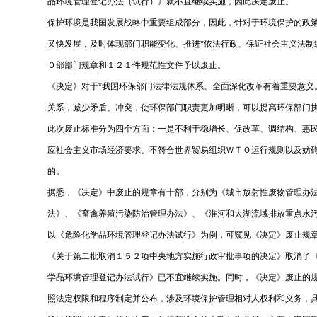
品环境管理登记办法（试行）》就不宜继续实施，因此决定废
保护环境是我国发展战略中重要组成部分，因此，针对于环境保护的政
又快发展，及时体现部门职能变化、推进*依法行政、保证社会主义法
０部部门规章和１２１件规范性文件予以废止。
《决定》对于*我国环保部门法律法规体系、全面深化改革有着重要意
关系，减少矛盾、冲突，使环保部门职责更加明晰，可以提高环保部门
此次废止标准分为四个方面：一是不利于稳增长、促改革、调结构、惠
应社会主义市场经济要求、不符合世界贸易组织ＷＴＯ运行规则以及妨
的。
据悉，《决定》中废止的规章有十部，分别为《城市放射性废物管理办
法》、《畜禽养殖污染防治管理办法》、《淮河和太湖流域排放重点
以《危险化学品环境管理登记办法试行》为例，可窥见《决定》废止规
《关于第二批取消１５２项中央地方实施行政审批事项的决定》取消了《
学品环境管理登记办法试行》已不宜继续实施。同时，《决定》废止的
照法定权限和程序制定并公布，涉及环境保护管理相对人权利和义