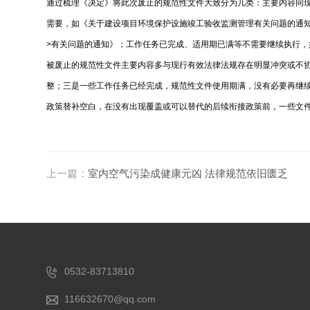
通过梳理《决定》将此次废止的规范性文件大致分为几类：主要内容同
需要，如《关于建设项目环境保护设施竣工验收监测管理有关问题的通
>有关问题的通知》；工作任务已完成、适用期已满等不需要继续执行
被废止的规范性文件主要内容多与现行有效法律法规存在明显冲突或不
整；三是一些工作任务已经完成，规范性文件使用期满，没有必要再继
政策替补空白，在没有出现覆盖或可以替代的后续衔接政策前，一些文
上一篇：
室内空气污染成健康元凶 法律规范依旧匮乏
0532-83713810
116632670@qq.com