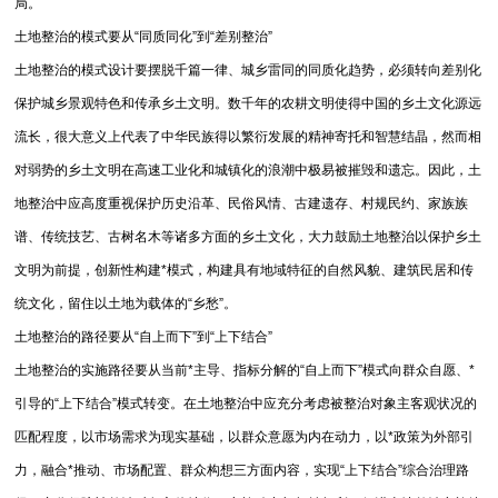
局。
土地整治的模式要从“同质同化”到“差别整治”
土地整治的模式设计要摆脱千篇一律、城乡雷同的同质化趋势，必须转向差别化
保护城乡景观特色和传承乡土文明。数千年的农耕文明使得中国的乡土文化源远
流长，很大意义上代表了中华民族得以繁衍发展的精神寄托和智慧结晶，然而相
对弱势的乡土文明在高速工业化和城镇化的浪潮中极易被摧毁和遗忘。因此，土
地整治中应高度重视保护历史沿革、民俗风情、古建遗存、村规民约、家族族
谱、传统技艺、古树名木等诸多方面的乡土文化，大力鼓励土地整治以保护乡土
文明为前提，创新性构建*模式，构建具有地域特征的自然风貌、建筑民居和传
统文化，留住以土地为载体的“乡愁”。
土地整治的路径要从“自上而下”到“上下结合”
土地整治的实施路径要从当前*主导、指标分解的“自上而下”模式向群众自愿、*
引导的“上下结合”模式转变。在土地整治中应充分考虑被整治对象主客观状况的
匹配程度，以市场需求为现实基础，以群众意愿为内在动力，以*政策为外部引
力，融合*推动、市场配置、群众构想三方面内容，实现“上下结合”综合治理路