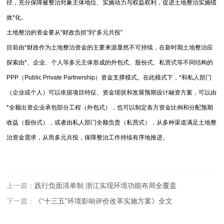
径，充分保障被整治对象主体地位、实施动力与权益权利，促进土地整治实施绩
效*化。
土地整治的资金要从“财政负担”到“多元共投”
目前由*财政作为土地整治资金的主要来源显然不可持续，在新时期土地整治应
探索由*、企业、个人等多元主体形成的外包式、股份式、私营式等不同结构的
PPP（Public Private Partnership）资金支撑模式。在此模式下，*和私人部门
（企业或个人）可以依据项目特征、资金现状和发展预期设计融资方案，可以由
*全额出资企业承包部分工程（外包式），也可以制定各方资金比例和分配预期
收益（股份式），或者由私人部门全额负责（私营式），从多种渠道满足土地整
治资金需求，从而多元共投，保障整治工作持续有序地推进。
上一篇：
践行负面清单制 浙江实现环境功能布局全覆盖
下一篇：
《“十三五”环境影响评价改革实施方案》全文