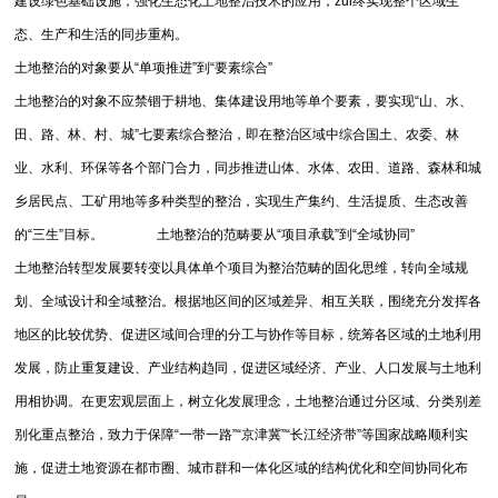
建设绿色基础设施，强化生态化土地整治技术的应用，zui终实现整个区域生
态、生产和生活的同步重构。
土地整治的对象要从“单项推进”到“要素综合”
土地整治的对象不应禁锢于耕地、集体建设用地等单个要素，要实现“山、水、
田、路、林、村、城”七要素综合整治，即在整治区域中综合国土、农委、林
业、水利、环保等各个部门合力，同步推进山体、水体、农田、道路、森林和城
乡居民点、工矿用地等多种类型的整治，实现生产集约、生活提质、生态改善
的“三生”目标。 土地整治的范畴要从“项目承载”到“全域协同”
土地整治转型发展要转变以具体单个项目为整治范畴的固化思维，转向全域规
划、全域设计和全域整治。根据地区间的区域差异、相互关联，围绕充分发挥各
地区的比较优势、促进区域间合理的分工与协作等目标，统筹各区域的土地利用
发展，防止重复建设、产业结构趋同，促进区域经济、产业、人口发展与土地利
用相协调。在更宏观层面上，树立化发展理念，土地整治通过分区域、分类别差
别化重点整治，致力于保障“一带一路”“京津冀”“长江经济带”等国家战略顺利实
施，促进土地资源在都市圈、城市群和一体化区域的结构优化和空间协同化布