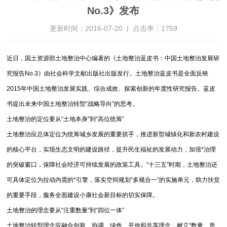
No.3》发布
更新时间：2016-07-20 | 点击率：1759
近日，国土资源部土地整治中心编著的《土地整治蓝皮书：中国土地整治发展研
究报告No.3》由社会科学文献出版社出版发行。土地整治蓝皮书是全面反映
2015年中国土地整治发展实践、综合成效、探索创新的年度性研究报告。蓝皮
书提出未来中国土地整治转型“战略导向”的思考。
土地整治的定位要从“土地本身”到“高位统筹”
土地整治应总体定位为统筹城乡发展的重要抓手，推进新型城镇化和新农村建设
的核心平台，实现生态文明的建设路径，提升民生福祉的发展动力，加强*治理
的突破窗口，保障社会经济可持续发展的政策工具。“十三五”时期，土地整治还
可具体定位为拉动内需的*引擎，落实空间规划“多规合一”的实施单元，助力扶贫
的重要手段，服务全面建设小康社会新目标的切实保障。
土地整治的理念要从“注重数量”到“四位一体”
土地整治转型理念应融合创新、协调、绿色、开放和共享理念，树立“数量、质