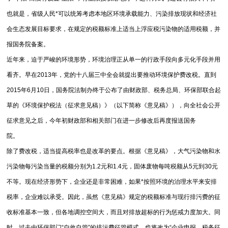
也就是，省级人民*可以统筹考虑本地区环境承载能力、污染排放现状和经济社
会生态发展目标要求，在规定的税额标准上适当上浮应税污染物的适用税额，并
报国务院备案。
近年来，迫于严峻的环境形势，环境治理正从单一的行政手段向多元化手段并用
看齐。早在2013年，党的十八届三中全会就提出要推动环境保护费改税。直到
2015年6月10日，国务院法制办终于公布了由财政部、税务总局、环保部联合起
草的《环境保护税法（征求意见稿）》（以下简称《意见稿》），向全社会公开
征求意见之后，今年初财政部和相关部门在进一步修改后再度报送国务
院。
除了费改税，适当提高税率也是改革的要点。根据《意见稿》，大气污染物和水
污染物每污染当量的税额分别为1.2元和1.4元，固体废物每吨税额从5元到30元
不等。现在经济形势下，企业还是非常困难，如果*按照环境的治理水平来安排
税率，企业难以承受。因此，虽然《意见稿》规定的税额标准与现行排污费的征
收标准基本一致，但各地调控空间大，而且对排放超标的行为惩戒力度加大。同
时，过去由环保部门“自收自管”的排污费征管模式，也将改为“企业申报、税务征