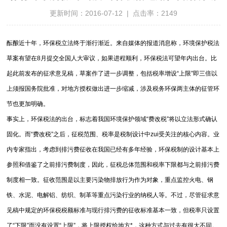
更新时间：2016-07-12 | 点击率：2149
酝酿近十年，环保税立法终于渐行渐近。来自媒体的报道消息称，环境保护税法
草案有望在8月提交全国人大审议，如果进程顺利，环保税法可望年内出台。比
起此前发布的征求意见稿，草案作了进一步调整，包括税率增设“上限”即三倍以
上须报国务院批准，对地方授权做出进一步缩减，涉及税务环保两主体的征管环
节也更加明确。
事实上，环保税法的出台，标志着我国环境保护领域“费改税”将以立法形式确认
固化。而“费改税”之后，征税范围、税率是税制设计中zui受关注的核心内容。业
内专家指出，考虑到排污费征收在我国已经有多年经验，环保税制的设计基本上
参照和借鉴了之前排污费制度，因此，征税总体范围和税率下限都与之前排污费
制度相一致。征收范围是以主要污染物排放行为作为对象，重点监控火电、钢
铁、水泥、电解铝、纺织、制革等重点污染行业的纳税人等。不过，尽管征求意
见稿中规定的环保税税额标准与现行排污费的征收标准基本一致，但税率只设置
了“下限”而没有设置“上限”，将上限授权给地方*，这种方式与过去有很大不同。