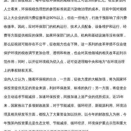
源。预计费改税后，每年征收环保税的规模理论上可达500多亿元。在众多业内
人士看来，环保税税负理想的参照标准就是污染物治理的成本。目前中国对规模
以上大企业的排污费征缴率达90%以上，但在一些地方，行政干预影响了排污费
收缴率。因此，应对环保部门的机构运行、技术人员配备、设备维护和运行、经
费等方面提供相应的保障。如果环保部门的人员、机构和基础设施等没有保障，
那么征税就可能存在不公平，征收能力也会下降。这一系列的改革举措不仅会使
保护环境的税收调节更加合理、透明和有效，也会对其他领域的相关改革起到示
范作用；同时，以开征环境税为切入点，还可促进理顺中央和地方*在环境治理
上的事权财权关系。
业内人士认为，随着环保税的出台，一方面，征收力度的大幅加强，将为国家环
保投资提供充足的资金来源，利好环保政策、标准的执行；另一方面，将促使企
业主动追求节能减排，加速环保投资，间接加速上游产业的优胜劣汰。近15年
来，国家推出了多项财政政策，对于节能减排、循环经济、新能源利用、环境治
理及相关研发等方面，都投入了大量资金加以扶持。以今年的财政投入为例，今
年预算内投资重点是生态文明、节能减排、循环经济、环境保护重点示范和重大