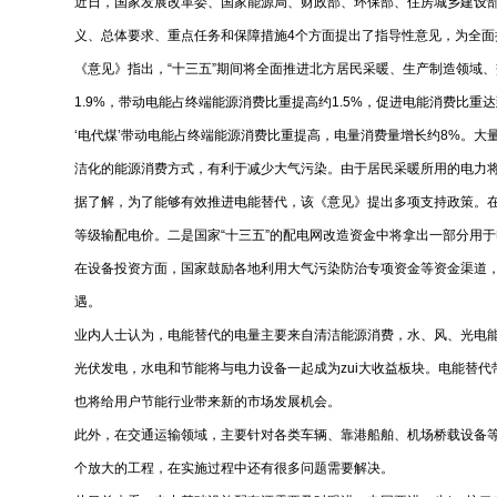
近日，国家发展改革委、国家能源局、财政部、环保部、住房城乡建设
义、总体要求、重点任务和保障措施4个方面提出了指导性意见，
《意见》指出，“十三五”期间将全面推进北方居民采暖、生产制造领域
1.9%，带动电能占终端能源消费比重提高约1.5%，促进电能消费比
‘电代煤’带动电能占终端能源消费比重提高，电量消费量增长约8%。
洁化的能源消费方式，有利于减少大气污染。由于居民采暖所用的电
据了解，为了能够有效推进电能替代，该《意见》提出多项支持政策。
等级输配电价。二是国家“十三五”的配电网改造资金中将拿出一部
在设备投资方面，国家鼓励各地利用大气污染防治专项资金等资金渠道，
遇。
业内人士认为，电能替代的电量主要来自清洁能源消费，水、风、光电
光伏发电，水电和节能将与电力设备一起成为zui大收益板块。电能替
也将给用户节能行业带来新的市场发展机会。
此外，在交通运输领域，主要针对各类车辆、靠港船舶、机场桥载设备
个放大的工程，在实施过程中还有很多问题需要解决。