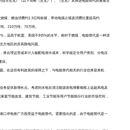
的指导意见》（以下简称《意见》）。《意见》从推进电能替代的重要意
烧煤、燃油消费约1.3亿吨标煤，带动电煤占煤炭消费比重提高约
约30万吨、210万吨、70万吨。
0%，远高于欧盟、美国不到5%的水平。相对于燃煤，电能替代是一种清
缓解部分北方地区的弃风限电问题。
，将合理运营成本计入输配电准许成本，科学核定分用户类别、分电压
施的投资建设。
问题。在这些有利政策的保障之下，与电能替代相关的行业也将迎来机
业务提供新增长点。考虑到水电在清洁能源发电增量规模上远超风电及
展家庭节能改造、建筑节能、工业节能等用户节能细分行业的市场空间，
港口岸电推广方面受益于电能替代。需要指出的是，由于电能替代是一