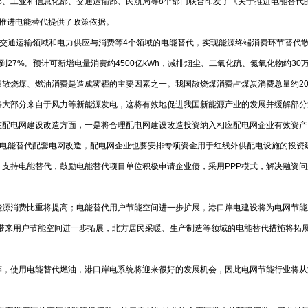
部、工业和信息化部、交通运输部、民航局等8个部门联合印发了《关于推进电能替代
为全面推进电能替代提供了政策依据。
、交通运输领域和电力供应与消费等4个领域的电能替代，实现能源终端消费环节替代散
重达到27%。预计可新增电量消费约4500亿kWh，减排烟尘、二氧化硫、氮氧化物
大量散烧煤、燃油消费是造成雾霾的主要因素之一。我国散烧煤消费占煤炭消费总量约2
力将大部分来自于风力等新能源发电，这将有效地促进我国新能源产业的发展并
在配电网建设改造方面，一是将合理配电网建设改造投资纳入相应配电网企业有效资产
分用于电能替代配套电网改造，配电网企业也要安排专项资金用于红线外供配电设
支持电能替代，鼓励电能替代项目单位积极申请企业债，采用PPP模式，解决融资
能源消费比重将提高；电能替代用户节能空间进一步扩展，港口岸电建设将为电网节能
代带来用户节能空间进一步拓展，北方居民采暖、生产制造等领域的电能替代措施将拓
等，使用电能替代燃油，港口岸电系统将迎来很好的发展机会，因此电网节能行业将从