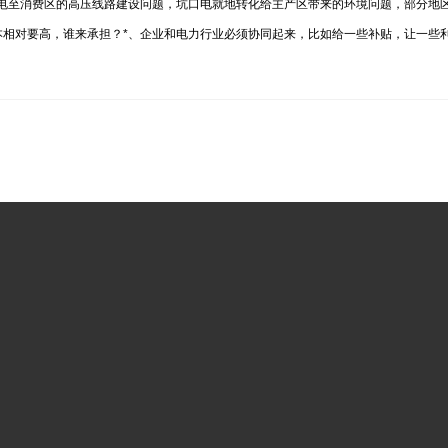
口电至消费区的高压线路建设问题，坑口电就地转化给主产区带来的环境问题，部分地
本相对要高，谁来承担？*、企业和电力行业必须协同起来，比如给一些补贴，让一些