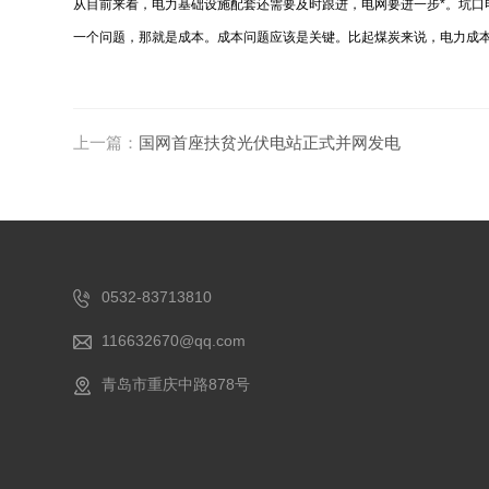
从目前来看，电力基础设施配套还需要及时跟进，电网要进一步*。坑
一个问题，那就是成本。成本问题应该是关键。比起煤炭来说，电力成
上一篇：
国网首座扶贫光伏电站正式并网发电
0532-83713810
116632670@qq.com
青岛市重庆中路878号