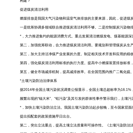
构建？
促进煤炭清洁利用
燃煤排放是我国大气污染物和温室气体排放的主要来源，因此，促进煤炭
一是统筹协调多领域联合推进煤炭清洁利用不够。二是控制煤炭污染物
*，大力推进集约的能源消费方式。重点发展清洁燃煤发电、煤基能源
第二，加强统筹联动，合力推进煤炭清洁利用。要规划和管理煤炭从生
第三，加大主持洁净煤产业发展的力度。制定相关技术开发和应用的税
第四，强化煤炭清洁利用标准的执行力度。提高中小燃煤装置排放标准
第五，健全市场减排机制，提高减排效率。在全国范围内推广二氧化硫
*土壤污染防治法律体系
据2014年全国土壤污染状况调查公报显示，全国土壤总超标率为16.1%
频繁出现的“镉大米”、“铅污染”及其引发的群体性事件警示我们，土
*，加快土壤污染防治立法。我国土壤污染防治起步较晚，至今国家层面
提出拟配套的政策措施早日出台。
第二，突出立法重点，提高土壤立法质量和可操作性。《土壤污染防治