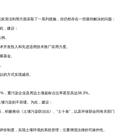
动煤炭清洁利用方面采取了一系列措施，但仍然存在一些亟待解决的问题：
此，建议：
比例。
术开发投入和先进适用技术推广应用力度。
展基金。
。
以的方式实现减排。
3%，重污染企业及周边土壤超标点位率甚至高达36.3%。
土壤污染刻不容缓。为此，建议：
，积极推动《土壤污染防治法》、“土十条”，以及环保部会同有关部门
评价制度，实现土壤环境的系统管理；注重增强法律的可操作性。