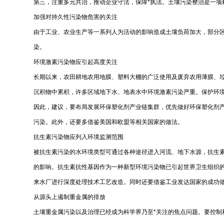
第三，注重多元共治，推动企业守法，保障*执法。土壤污染整治是一项
加强对持久性污染物危害的关注
由于工业、农业生产等一系列人为活动的影响造成土壤负荷加大，部分
染。
环境激素污染物应引起高度关注
长期以来，农田耕地农用地膜、塑料大棚的广泛使用及废弃农用薄膜、
沉积物中累积，许多区域地下水、地表水中环境激素污染严重。保护环
因此，建议，要布局发展环保塑化剂产业链集群，优先做好环保塑化剂
污染。此外，还要多借鉴美国和欧盟等相关国家的做法。
抗生素污染物应列入环境监测范围
被抗生素污染的水环境类型可通过各种途径进入河流、地下水源，抗生
的影响。抗生素抗性基因作为一种新型环境污染物已引起世界卫生组织
来水厂进行深度处理技术工艺改造。同时还要借鉴工业发达国家的成功
从源头上遏制重金属的排放
土壤重金属污染以及治理已经成为科学界乃至*关注的焦点问题。要控