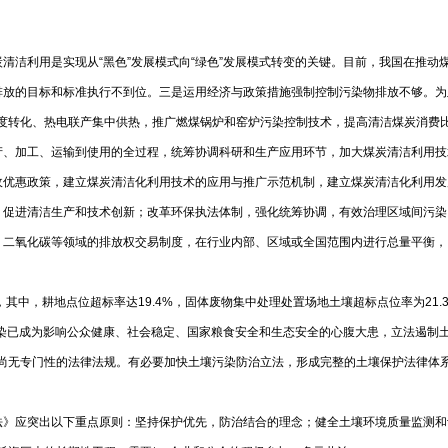
清洁利用是实现从“黑色”发展模式向“绿色”发展模式转变的关键。目前，我国在推
排放的目标和标准执行不到位。三是运用经济与政策措施强制控制污染物排放不够。为
深度转化、热电联产集中供热，推广燃煤锅炉和窑炉污染控制技术，提高清洁煤炭消费
产、加工、运输到使用的全过程，统筹协调科研和生产应用环节，加大煤炭清洁利用技
收优惠政策，建立煤炭清洁化利用技术的应用与推广示范机制，建立煤炭清洁化利用发
，促进清洁生产和技术创新；改革环保执法体制，强化统筹协调，有效治理区域间污染
、二氧化碳等领域的排放权交易制度，在行业内部、区域或全国范围内进行总量平衡，
，其中，耕地点位超标率达19.4%，固体废物集中处理处置场地土壤超标点位率为21.
壤污染已成为影响公众健康、社会稳定、国家粮食安全和生态安全的心腹大患，立法遏制
尚无专门性的法律法规。有必要加快土壤污染防治立法，形成完整的土壤保护法律体系
法》应突出以下重点原则：坚持保护优先，防治结合的理念；健全土壤环境质量监测和