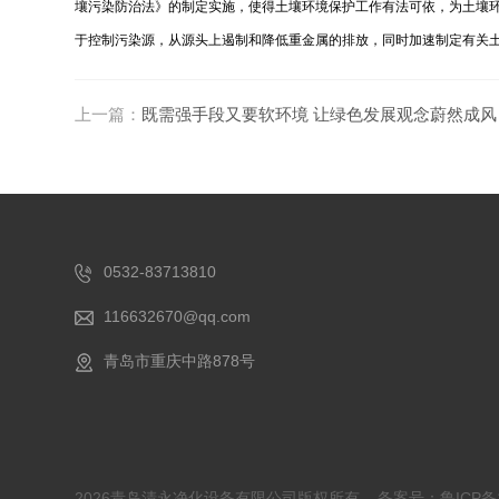
壤污染防治法》的制定实施，使得土壤环境保护工作有法可依，为土壤
于控制污染源，从源头上遏制和降低重金属的排放，同时加速制定有关
上一篇：
既需强手段又要软环境 让绿色发展观念蔚然成风
0532-83713810
116632670@qq.com
青岛市重庆中路878号
2026青岛清永净化设备有限公司版权所有
备案号：鲁ICP备1