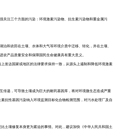
强关注三个方面的污染：环境激素污染物、抗生素污染物和重金属污
湖泊和农田在土壤、水体和大气等环境介质中迁移、转化，并在土壤、
进农产品质量安全和保障国民生命健康具有重大意义。
与上发达国家或地区的法律要求保持一致，从源头上遏制和降低环境激素
互传递，可导致土壤成为巨大的耐药基因库，将对环境微生态造成严重
生素抗性基因污染纳入环境监测目标化合物检测范围，对污水处理厂及自
是比土壤修复本身更为紧迫的事情。对此，建议加快《中华人民共和国土