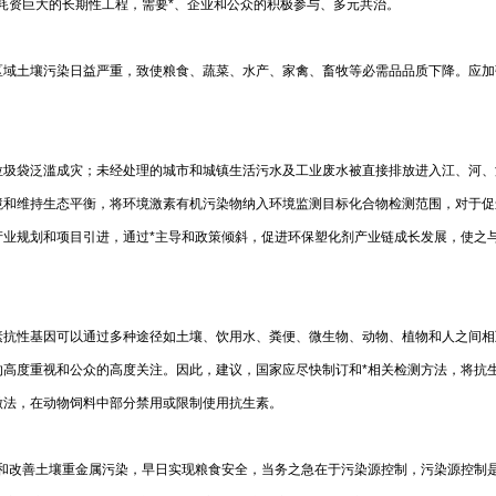
耗资巨大的长期性工程，需要*、企业和公众的积极参与、多元共治。
区域土壤污染日益严重，致使粮食、蔬菜、水产、家禽、畜牧等必需品品质下降。应加
垃圾袋泛滥成灾；未经处理的城市和城镇生活污水及工业废水被直接排放进入江、河、
境和维持生态平衡，将环境激素有机污染物纳入环境监测目标化合物检测范围，对于促
产业规划和项目引进，通过*主导和政策倾斜，促进环保塑化剂产业链成长发展，使之
素抗性基因可以通过多种途径如土壤、饮用水、粪便、微生物、动物、植物和人之间相
的高度重视和公众的高度关注。因此，建议，国家应尽快制订和*相关检测方法，将抗
做法，在动物饲料中部分禁用或限制使用抗生素。
制和改善土壤重金属污染，早日实现粮食安全，当务之急在于污染源控制，污染源控制