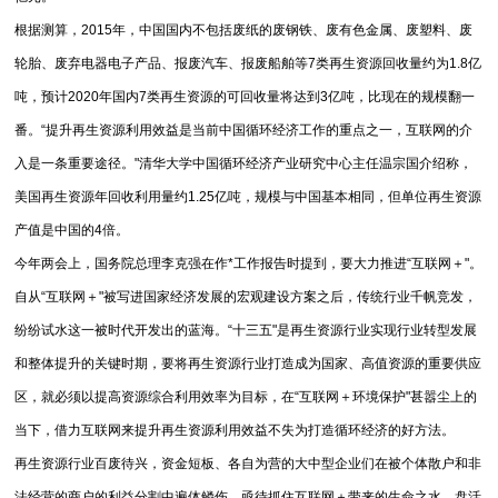
根据测算，2015年，中国国内不包括废纸的废钢铁、废有色金属、废塑料、废
轮胎、废弃电器电子产品、报废汽车、报废船舶等7类再生资源回收量约为1.8亿
吨，预计2020年国内7类再生资源的可回收量将达到3亿吨，比现在的规模翻一
番。“提升再生资源利用效益是当前中国循环经济工作的重点之一，互联网的介
入是一条重要途径。"清华大学中国循环经济产业研究中心主任温宗国介绍称，
美国再生资源年回收利用量约1.25亿吨，规模与中国基本相同，但单位再生资源
产值是中国的4倍。
今年两会上，国务院总理李克强在作*工作报告时提到，要大力推进“互联网＋"。
自从“互联网＋"被写进国家经济发展的宏观建设方案之后，传统行业千帆竞发，
纷纷试水这一被时代开发出的蓝海。“十三五"是再生资源行业实现行业转型发展
和整体提升的关键时期，要将再生资源行业打造成为国家、高值资源的重要供应
区，就必须以提高资源综合利用效率为目标，在“互联网＋环境保护"甚嚣尘上的
当下，借力互联网来提升再生资源利用效益不失为打造循环经济的好方法。
再生资源行业百废待兴，资金短板、各自为营的大中型企业们在被个体散户和非
法经营的商户的利益分割中遍体鳞伤，亟待抓住互联网＋带来的生命之水，盘活