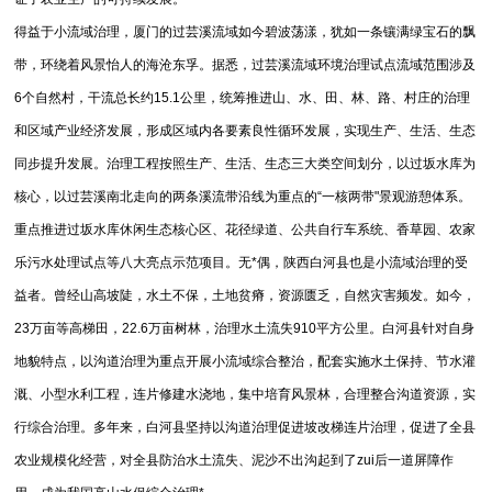
得益于小流域治理，厦门的过芸溪流域如今碧波荡漾，犹如一条镶满绿宝石的飘
带，环绕着风景怡人的海沧东孚。据悉，过芸溪流域环境治理试点流域范围涉及
6个自然村，干流总长约15.1公里，统筹推进山、水、田、林、路、村庄的治理
和区域产业经济发展，形成区域内各要素良性循环发展，实现生产、生活、生态
同步提升发展。治理工程按照生产、生活、生态三大类空间划分，以过坂水库为
核心，以过芸溪南北走向的两条溪流带沿线为重点的“一核两带"景观游憩体系。
重点推进过坂水库休闲生态核心区、花径绿道、公共自行车系统、香草园、农家
乐污水处理试点等八大亮点示范项目。无*偶，陕西白河县也是小流域治理的受
益者。曾经山高坡陡，水土不保，土地贫瘠，资源匮乏，自然灾害频发。如今，
23万亩等高梯田，22.6万亩树林，治理水土流失910平方公里。白河县针对自身
地貌特点，以沟道治理为重点开展小流域综合整治，配套实施水土保持、节水灌
溉、小型水利工程，连片修建水浇地，集中培育风景林，合理整合沟道资源，实
行综合治理。多年来，白河县坚持以沟道治理促进坡改梯连片治理，促进了全县
农业规模化经营，对全县防治水土流失、泥沙不出沟起到了zui后一道屏障作