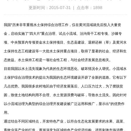
更新时间：2015-07-31 | 点击率：1898
我国*历来非常重视水土保持综合治理工作，仅在黄河流域就先后投入大量资
金，启动实施了“四大片"重点治理、试点小流域、治沟骨干工程专项、沙棘专
项、中央预算内专项资金水土保持项目、生态县建设、退耕还林（草）及黄河水
土保持生态工程建设等一大批水土保持重点项目，取得了显著的社会、经济和生
态效益。水土保持工程是一项社会性工程，与社会经济发展息息相关。
目前我国以水土流失现象为代表的生态环境恶化、破坏情况令人堪忧。小流域水
土保护综合治理技术的提出为我国的生态环境建设开辟了全新的道路。它有以下
几点优势。我国很多农村地区由于经济发展落后、人口压力过大，为了摆脱贫
困，致使土地结构利用不合理、水土资源浪费与破坏，导致水土流失。因此针对
以小流域治理为典型的综合治理开发建设被广泛运用和推广，显示出*的优势作
用。
通过结合不同区域特点，开发特色产业，以符合生态化发展要求的水果、蔬菜、
畜牧业等产业的打造，逐渐演变为区域特色产业经济结构，进而刺激市场消费，