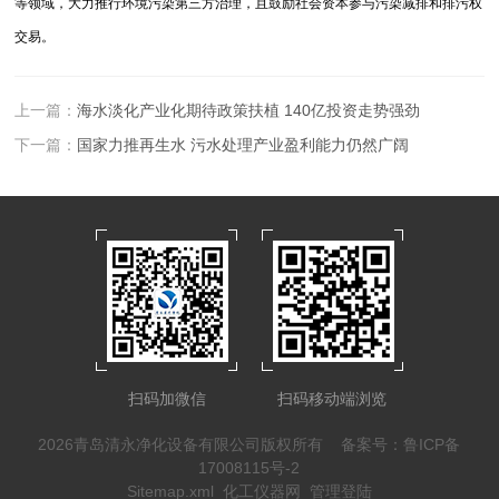
等领域，大力推行环境污染第三方治理，且鼓励社会资本参与污染减排和排污权
交易。
上一篇：
海水淡化产业化期待政策扶植 140亿投资走势强劲
下一篇：
国家力推再生水 污水处理产业盈利能力仍然广阔
扫码加微信
扫码移动端浏览
2026青岛清永净化设备有限公司版权所有
备案号：鲁ICP备
17008115号-2
Sitemap.xml
化工仪器网
管理登陆