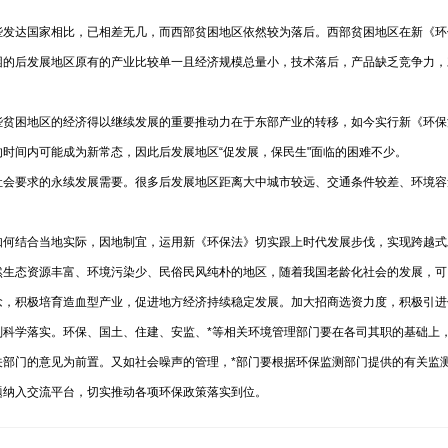
些发达国家相比，已相差无几，而西部贫困地区依然较为落后。西部贫困地区在新《环
困的后发展地区原有的产业比较单一且经济规模总量小，技术落后，产品缺乏竞争力，
些贫困地区的经济得以继续发展的重要推动力在于东部产业的转移，如今实行新《环保
时间内可能成为新常态，因此后发展地区“促发展，保民生"面临的困难不少。
社会要求的永续发展需要。很多后发展地区距离大中城市较远、交通条件较差、环境容
如何结合当地实际，因地制宜，运用新《环保法》切实跟上时代发展步伐，实现跨越式
然生态资源丰富、环境污染少、民俗民风纯朴的地区，随着我国老龄化社会的发展，可
观念，积极培育造血型产业，促进地方经济持续稳定发展。加大招商选资力度，积极
划科学落实。环保、国土、住建、安监、*等相关环境管理部门要在各司其职的基础上
关部门的意见为前置。又如社会噪声的管理，*部门要根据环保监测部门提供的有关监
题纳入交流平台，切实推动各项环保政策落实到位。