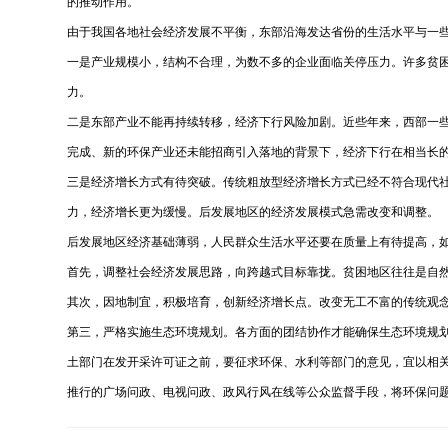
的推动作用。
由于我国各地社会经济发展不平衡，东部沿海发达省份的生活水平与一
一是产业规模小，结构不合理，为数不多的企业面临关停压力。许多贫
力。
二是东部产业不能再持续转移，经济下行风险加剧。近些年来，西部一
完成、新的环保产业还未能招商引入落地的背景下，经济下行在相当长的
三是经济增长方式有待突破。传统粗放型经济增长方式已经不符合现代
力，经济增长更为缓慢。后发展地区的经济发展模式急需改变和调整。
后发展地区经济基础薄弱，人民群众生活水平还要在质量上有待提高，
首先，调整社会经济发展思路，向跨越式目标靠拢。贫困地区往往是自
其次，因地制宜，积极培育，创新经济增长点。改变无工不富的传统
第三，严格实施生态环境规划。各方面的团结协作才能确保生态环境规
土部门在发开采许可证之前，要征求环保、水利等部门的意见，宜以相
推行的广场问政、电视问政、政风行风在线等公众监督手段，将环保问