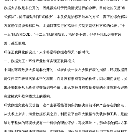
数据大多数是非公开的，因此很难对于污染情况进行的诊断。目前做的仅是“点
式解决"，尚不能达到“面式解决"，本质仍是治标不治本的方式，真正的综合解决
方案也仅是谈资和口号。比如目前实行的指标性控制更是这种方式的代表，“十
一五"脱硫和COD、“十二五"脱硝和氨氮，治的是不错，但是环境却远没有改
善，甚至更糟。
环保互联网化的设想：未来将是得数据者得天下的时代。
一、数据为王：环保产业如何实现互联网模式
中国的环境数据大多是非公开的，或者由统一发布少数代表的指标，环境数据目
前仅停留在表征污染水平的程度，而并没有形成有效的价值，因此我们设想，如
果环境数据从无价值能够做到有价值，那么本身具有数据资源的企业就将会迎来
商业模式和盈利模式上的重构。
环境数据究竟有无价值，这个主要看能否切实的解决目前环保产业存在的痛点，
从技术上来讲，海量数据积累之后，利用云平台和大数据作为载体和工具，是能
够对于整体的环境状况有一个科学合理的评估，再次基础上，形成综合解决方案
去因地制宜的解决环境问题，实现打击。因此如果能够有效利用互联网思维和工