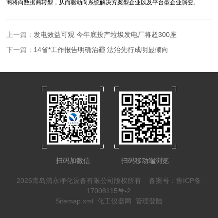
商将向数据商转型，从而驱动向系统解决方案型企业以及平台型企业演变。
上一篇：
发电效益可观 今年底投产垃圾发电厂将超300座
下一篇：
14省*工作报告明确治霾 法治先行成明显倾向
扫码加微信
扫码移动端浏览
2026青岛清永净化设备有限公司版权所有
备案号：鲁ICP备
17008115号-2
Sitemap.xml
化工仪器网
管理登陆