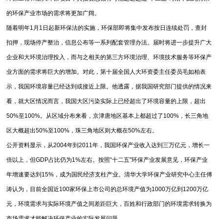
的环保产业市场的需求将更加广阔。
随着明年1月1日起新环保法的实施，环保部即将集中发布按日连续处罚，查封
扣押，现场停产整治，信息公布等一系列配套管理办法。届时将进一步提升广大
企业和大环境治理投入，而与之相关的第三方环境治理、环境技术服务等环保产
业方面的需求将巨大的增加。对此，第十届全国人大环资委主任委员毛如柏表
示，我国环境容量已经达到或接近上限。他透露，据我国研究部门提供的情况来
看，就大区情况而言，我国大区污染实际上已经超出了环境容量的上限，超出
50%至100%。从区域分布来看，京津唐地区基本上都超过了100%，长三角地
区大概超出50%至100%，珠三角地区则大概在50%左右。
公开资料显示，从2004年到2011年，我国环保产业收入达到三万亿元，增长一
倍以上，但GDP占比仍为1%左右。按照“十二五"环保产业发展意见，环保产业
年增速要达到15%，成为国民经济支柱产业。清华大学环保产业研究中心主任傅
涛认为，目前全国近100家环保上市公司的总环境产值为1000万亿到1200万亿
元，环境需求与实际环境产值之间差距巨大，百姓和行政部门的环境需求转换为
市场需求才能解决环保产业的实际发展问题。